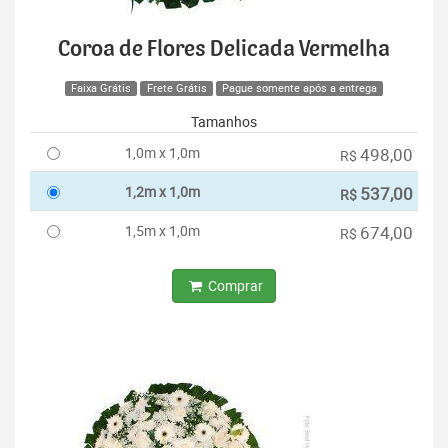
Coroa de Flores Delicada Vermelha
Faixa Grátis
Frete Grátis
Pague somente após a entrega
Tamanhos
1,0m x 1,0m
498,00
R$
1,2m x 1,0m
537,00
R$
1,5m x 1,0m
674,00
R$
Comprar