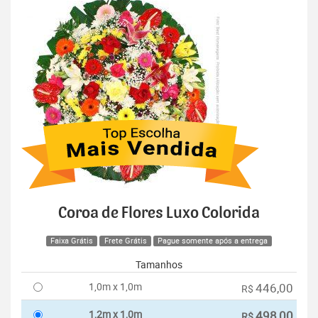
Coroa de Flores Luxo Colorida
Faixa Grátis
Frete Grátis
Pague somente após a entrega
Tamanhos
1,0m x 1,0m
446,00
R$
1,2m x 1,0m
498,00
R$