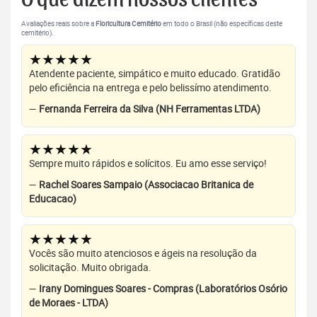
Avaliações reais sobre a
Floricultura Cemitério
em todo o Brasil (não específicas deste
cemitério).
★★★★★
Atendente paciente, simpático e muito educado. Gratidão
pelo eficiência na entrega e pelo belissímo atendimento.
—
Fernanda Ferreira da Silva (NH Ferramentas LTDA)
★★★★★
Sempre muito rápidos e solícitos. Eu amo esse serviço!
—
Rachel Soares Sampaio (Associacao Britanica de
Educacao)
★★★★★
Vocês são muito atenciosos e ágeis na resolução da
solicitação. Muito obrigada.
—
Irany Domingues Soares - Compras (Laboratórios Osório
de Moraes - LTDA)