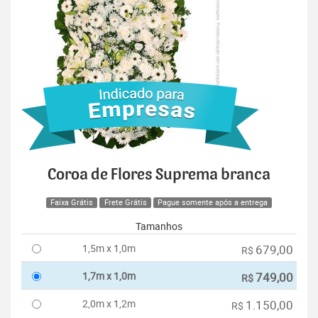
Coroa de Flores Suprema branca
Faixa Grátis
Frete Grátis
Pague somente após a entrega
Tamanhos
1,5m x 1,0m
679,00
R$
1,7m x 1,0m
749,00
R$
2,0m x 1,2m
1.150,00
R$