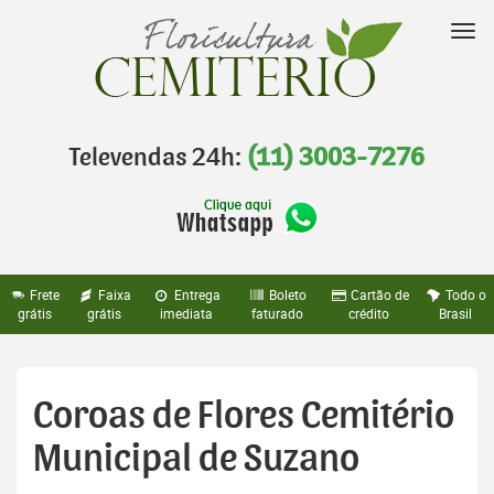
Pular
para
Nav
o
conteúdo
Televendas 24h:
(11) 3003-7276
Frete
Faixa
Entrega
Boleto
Cartão de
Todo o
grátis
grátis
imediata
faturado
crédito
Brasil
Coroas de Flores Cemitério
Municipal de Suzano