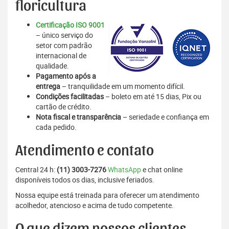
floricultura
Certificação ISO 9001
– único serviço do
setor com padrão
internacional de
qualidade.
Pagamento após a
entrega
– tranquilidade em um momento difícil.
Condições facilitadas
– boleto em até 15 dias, Pix ou
cartão de crédito.
Nota fiscal e transparência
– seriedade e confiança em
cada pedido.
Atendimento e contato
Central 24 h:
(11) 3003-7276
WhatsApp
e chat online
disponíveis todos os dias, inclusive feriados.
Nossa equipe está treinada para oferecer um atendimento
acolhedor, atencioso e acima de tudo competente.
O que dizem nossos clientes