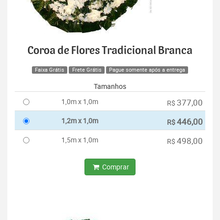
Coroa de Flores Tradicional Branca
Faixa Grátis
Frete Grátis
Pague somente após a entrega
Tamanhos
1,0m x 1,0m
377,00
R$
1,2m x 1,0m
446,00
R$
1,5m x 1,0m
498,00
R$
Comprar