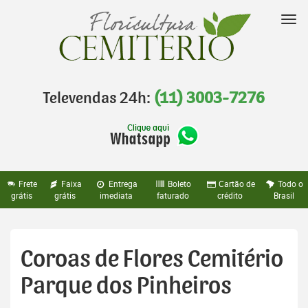
Pular
para
Nav
o
conteúdo
Televendas 24h:
(11) 3003-7276
Frete
Faixa
Entrega
Boleto
Cartão de
Todo o
grátis
grátis
imediata
faturado
crédito
Brasil
Coroas de Flores Cemitério
Parque dos Pinheiros