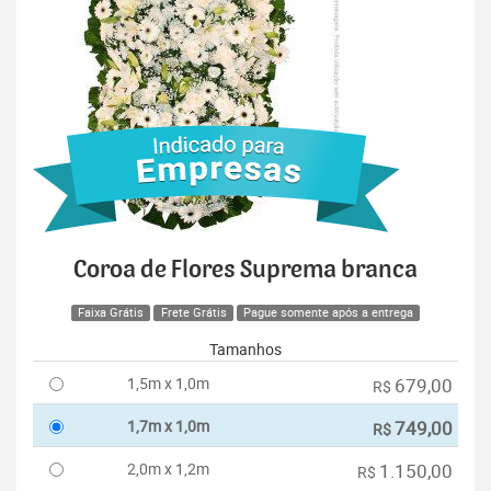
Coroa de Flores Suprema branca
Faixa Grátis
Frete Grátis
Pague somente após a entrega
Tamanhos
1,5m x 1,0m
679,00
R$
1,7m x 1,0m
749,00
R$
2,0m x 1,2m
1.150,00
R$