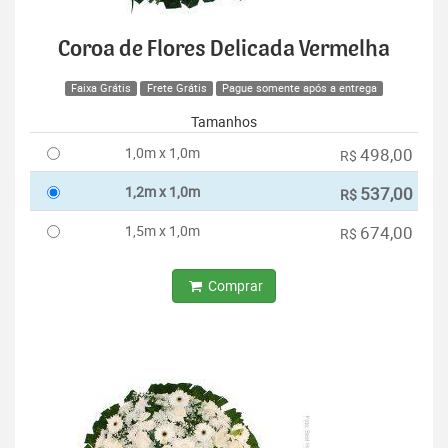
Coroa de Flores Delicada Vermelha
Faixa Grátis
Frete Grátis
Pague somente após a entrega
Tamanhos
1,0m x 1,0m
498,00
R$
1,2m x 1,0m
537,00
R$
1,5m x 1,0m
674,00
R$
Comprar