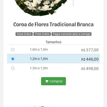
Coroa de Flores Tradicional Branca
Faixa Grátis
Frete Grátis
Pague somente após a entrega
Tamanhos
1,0m x 1,0m
377,00
R$
1,2m x 1,0m
446,00
R$
1,5m x 1,0m
498,00
R$
Comprar