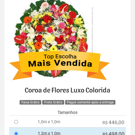
Coroa de Flores Luxo Colorida
Faixa Grátis
Frete Grátis
Pague somente após a entrega
Tamanhos
1,0m x 1,0m
446,00
R$
1,2m x 1,0m
498,00
R$