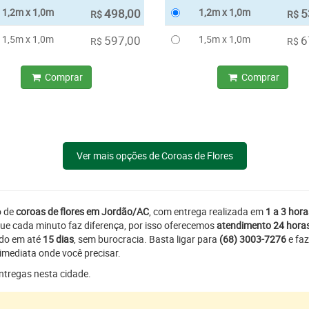
1,2m x 1,0m
498,00
1,2m x 1,0m
5
R$
R$
1,5m x 1,0m
597,00
1,5m x 1,0m
6
R$
R$
Comprar
Comprar
Ver mais opções de Coroas de Flores
o de
coroas de flores em Jordão/AC
, com entrega realizada em
1 a 3 hora
ue cada minuto faz diferença, por isso oferecemos
atendimento 24 hora
ado em até
15 dias
, sem burocracia. Basta ligar para
(68) 3003-7276
e faz
imediata onde você precisar.
entregas nesta cidade.