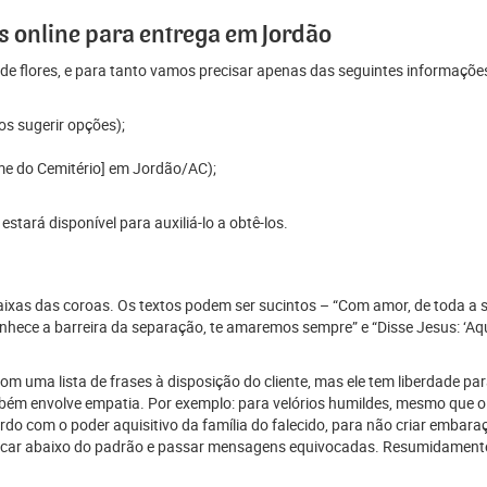
 online para entrega em Jordão
e flores, e para tanto vamos precisar apenas das seguintes informaçõe
os sugerir opções);
me do Cemitério] em Jordão/AC);
tará disponível para auxiliá-lo a obtê-los.
 faixas das coroas. Os textos podem ser sucintos – “Com amor, de toda a 
ece a barreira da separação, te amaremos sempre” e “Disse Jesus: ‘Aque
 uma lista de frases à disposição do cliente, mas ele tem liberdade para
mbém envolve empatia. Por exemplo: para velórios humildes, mesmo que o
 com o poder aquisitivo da família do falecido, para não criar embaraço
car abaixo do padrão e passar mensagens equivocadas. Resumidamente