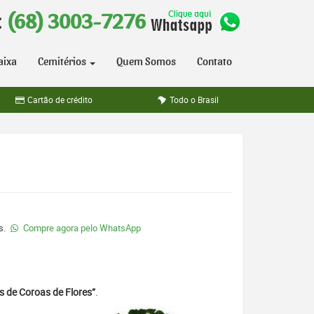
:
(68) 3003-7276
aixa
Cemitérios
Quem Somos
Contato
Cartão de crédito
Todo o Brasil
s.
Compre agora pelo WhatsApp
s de Coroas de Flores”
.