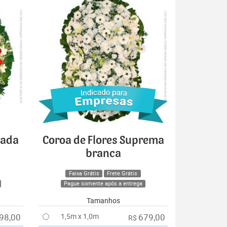
cada
Coroa de Flores Suprema
branca
Faixa Grátis
Frete Grátis
Pague somente após a entrega
Tamanhos
98,00
1,5m x 1,0m
679,00
R$