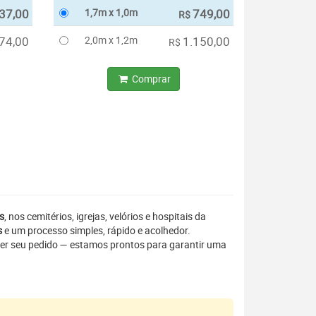
37,00
1,7m x 1,0m
749,00
R$
74,00
2,0m x 1,2m
1.150,00
R$
Comprar
s
, nos cemitérios, igrejas, velórios e hospitais da
s
e um processo simples, rápido e acolhedor.
er seu pedido — estamos prontos para garantir uma