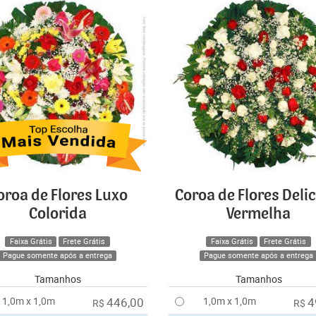
oroa de Flores Luxo
Coroa de Flores Deli
Colorida
Vermelha
Faixa Grátis
Frete Grátis
Faixa Grátis
Frete Grátis
Pague somente após a entrega
Pague somente após a entrega
Tamanhos
Tamanhos
1,0m x 1,0m
446,00
1,0m x 1,0m
4
R$
R$