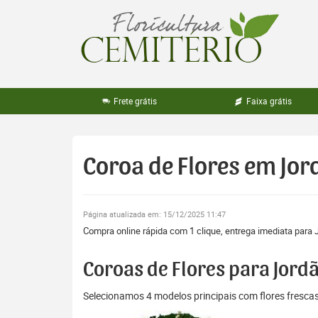
Pular
para
o
conteúdo
Frete grátis
Faixa grátis
Coroa de Flores em Jo
Página atualizada em: 15/12/2025 11:47
Compra online rápida com 1 clique, entrega imediata para 
Coroas de Flores para Jord
Selecionamos 4 modelos principais com flores fresc