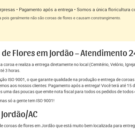
presas • Pagamento após a entrega • Somos a única floricultura c
a pois geralmente não são coroas de flores e causam constrangimento.
 de Flores em Jordão – Atendimento 
coroa e realiza a entrega diretamente no local (Cemitério, Velório, Igrej
té 3 horas.
cação ISO 9001, o que garante qualidade na produção e entrega de coroas 
os aos nossos clientes: Pagamento após a entrega! Você terá até 15 di
s uma das poucas que emite nota fiscal para todos os pedidos de todos o
mas só a gente tem ISO 9001!
 Jordão/AC
 coroas de flores em Jordão que está muito bem localizada para entreg