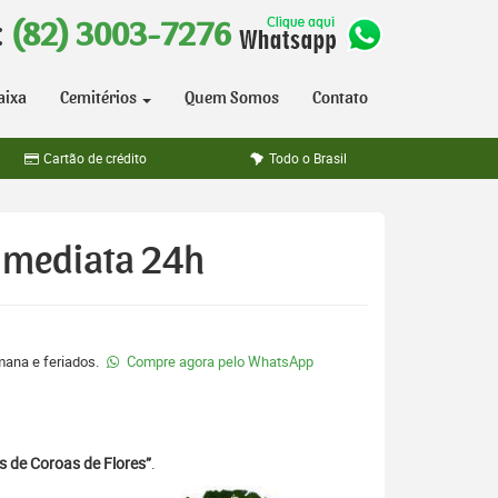
:
(82) 3003-7276
aixa
Cemitérios
Quem Somos
Contato
Cartão de crédito
Todo o Brasil
 Imediata 24h
emana e feriados.
Compre agora pelo WhatsApp
s de Coroas de Flores”
.