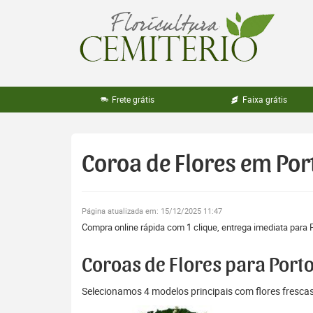
Pular
para
o
conteúdo
Frete grátis
Faixa grátis
Coroa de Flores em Por
Página atualizada em: 15/12/2025 11:47
Compra online rápida com 1 clique, entrega imediata para P
Coroas de Flores para Porto
Selecionamos 4 modelos principais com flores fresc