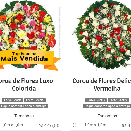
oroa de Flores Luxo
Coroa de Flores Deli
Colorida
Vermelha
Faixa Grátis
Frete Grátis
Faixa Grátis
Frete Grátis
Pague somente após a entrega
Pague somente após a entrega
Tamanhos
Tamanhos
1,0m x 1,0m
446,00
1,0m x 1,0m
4
R$
R$