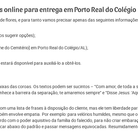
 online para entrega em Porto Real do Colégio
e flores, e para tanto vamos precisar apenas das seguintes informaçõe
os sugerir opções);
me do Cemitério] em Porto Real do Colégio/AL);
tará disponível para auxiliá-lo a obtê-los.
 faixas das coroas. Os textos podem ser sucintos – “Com amor, de toda a 
ece a barreira da separação, te amaremos sempre” e “Disse Jesus: ‘Aque
 uma lista de frases à disposição do cliente, mas ele tem liberdade para
mbém envolve empatia. Por exemplo: para velórios humildes, mesmo que o
 com o poder aquisitivo da família do falecido, para não criar embaraço
car abaixo do padrão e passar mensagens equivocadas. Resumidamente