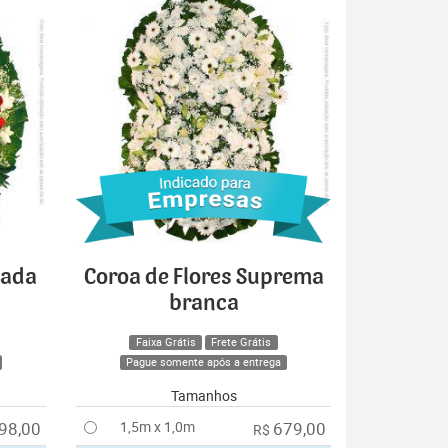
cada
Coroa de Flores Suprema
branca
Faixa Grátis
Frete Grátis
Pague somente após a entrega
Tamanhos
98,00
1,5m x 1,0m
679,00
R$