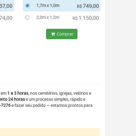
37,00
1,7m x 1,0m
749,00
R$
74,00
2,0m x 1,2m
1.150,00
R$
Comprar
a em
1 a 3 horas
, nos cemitérios, igrejas, velórios e
nto 24 horas
e um processo simples, rápido e
3-7276
e fazer seu pedido — estamos prontos para