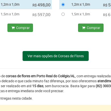
1,2m x 1,0m
498,00
1,2m x 1,0m
5
R$
R$
1,5m x 1,0m
597,00
1,5m x 1,0m
6
R$
R$
Comprar
Comprar
Ver mais opções de Coroas de Flores
o de
coroas de flores em Porto Real do Colégio/AL
, com entrega realizad
delicado e que cada minuto faz diferença, por isso oferecemos
atendime
 ser realizado em até
15 dias
, sem burocracia. Basta ligar para
(82) 300
as e entrega imediata onde você precisar.
entregas nesta cidade.