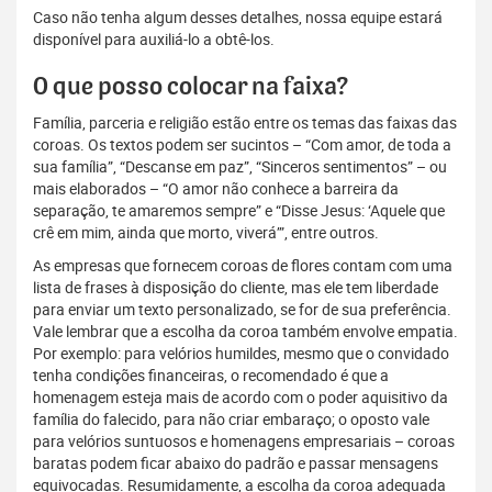
Caso não tenha algum desses detalhes, nossa equipe estará
disponível para auxiliá-lo a obtê-los.
O que posso colocar na faixa?
Família, parceria e religião estão entre os temas das faixas das
coroas. Os textos podem ser sucintos – “Com amor, de toda a
sua família”, “Descanse em paz”, “Sinceros sentimentos” – ou
mais elaborados – “O amor não conhece a barreira da
separação, te amaremos sempre” e “Disse Jesus: ‘Aquele que
crê em mim, ainda que morto, viverá’”, entre outros.
As empresas que fornecem coroas de flores contam com uma
lista de frases à disposição do cliente, mas ele tem liberdade
para enviar um texto personalizado, se for de sua preferência.
Vale lembrar que a escolha da coroa também envolve empatia.
Por exemplo: para velórios humildes, mesmo que o convidado
tenha condições financeiras, o recomendado é que a
homenagem esteja mais de acordo com o poder aquisitivo da
família do falecido, para não criar embaraço; o oposto vale
para velórios suntuosos e homenagens empresariais – coroas
baratas podem ficar abaixo do padrão e passar mensagens
equivocadas. Resumidamente, a escolha da coroa adequada