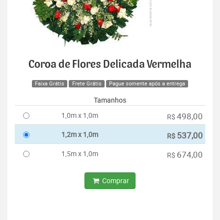
Coroa de Flores Delicada Vermelha
Faixa Grátis
Frete Grátis
Pague somente após a entrega
Tamanhos
1,0m x 1,0m
498,00
R$
1,2m x 1,0m
537,00
R$
1,5m x 1,0m
674,00
R$
Comprar