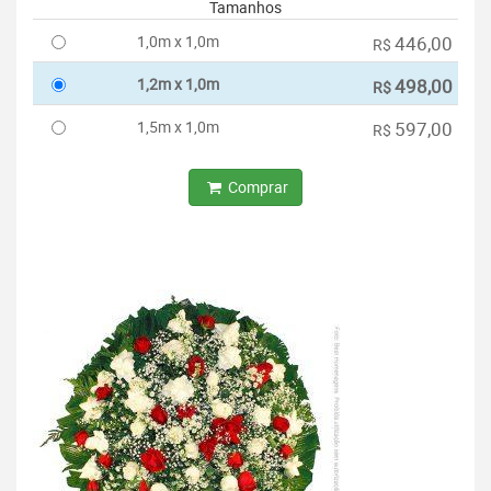
Tamanhos
1,0m x 1,0m
446,00
R$
1,2m x 1,0m
498,00
R$
1,5m x 1,0m
597,00
R$
Comprar