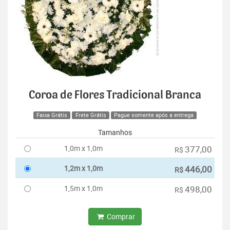
Coroa de Flores Tradicional Branca
Faixa Grátis
Frete Grátis
Pague somente após a entrega
Tamanhos
1,0m x 1,0m
377,00
R$
1,2m x 1,0m
446,00
R$
1,5m x 1,0m
498,00
R$
Comprar