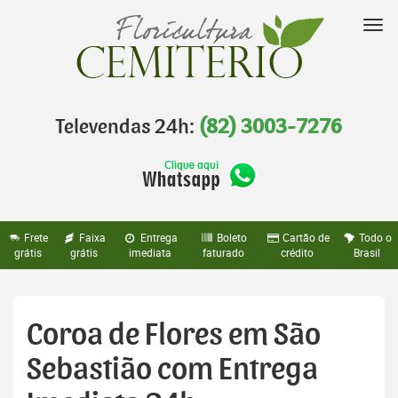
Pular
para
Nav
o
conteúdo
Televendas 24h:
(82) 3003-7276
Frete
Faixa
Entrega
Boleto
Cartão de
Todo o
grátis
grátis
imediata
faturado
crédito
Brasil
Coroa de Flores em São
Sebastião com Entrega