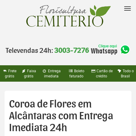
Pular
para
Nav
o
conteúdo
Televendas 24h:
3003-7276
Frete
Faixa
Entrega
Boleto
Cartão de
Todo o
grátis
grátis
imediata
faturado
crédito
Brasil
Coroa de Flores em
Alcântaras com Entrega
Imediata 24h