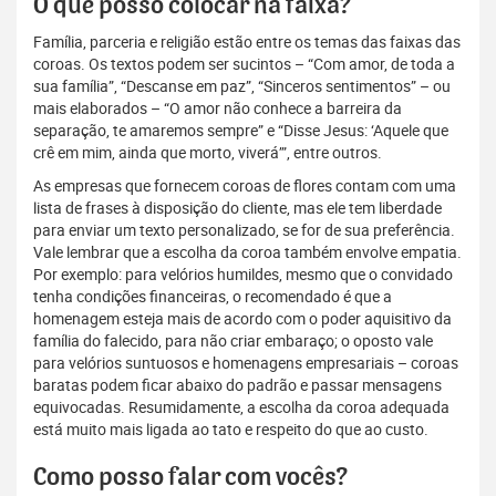
O que posso colocar na faixa?
Família, parceria e religião estão entre os temas das faixas das
coroas. Os textos podem ser sucintos – “Com amor, de toda a
sua família”, “Descanse em paz”, “Sinceros sentimentos” – ou
mais elaborados – “O amor não conhece a barreira da
separação, te amaremos sempre” e “Disse Jesus: ‘Aquele que
crê em mim, ainda que morto, viverá’”, entre outros.
As empresas que fornecem coroas de flores contam com uma
lista de frases à disposição do cliente, mas ele tem liberdade
para enviar um texto personalizado, se for de sua preferência.
Vale lembrar que a escolha da coroa também envolve empatia.
Por exemplo: para velórios humildes, mesmo que o convidado
tenha condições financeiras, o recomendado é que a
homenagem esteja mais de acordo com o poder aquisitivo da
família do falecido, para não criar embaraço; o oposto vale
para velórios suntuosos e homenagens empresariais – coroas
baratas podem ficar abaixo do padrão e passar mensagens
equivocadas. Resumidamente, a escolha da coroa adequada
está muito mais ligada ao tato e respeito do que ao custo.
Como posso falar com vocês?