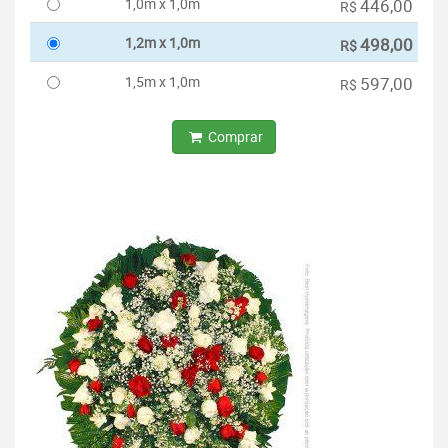
1,0m x 1,0m
446,00
R$
1,2m x 1,0m
498,00
R$
1,5m x 1,0m
597,00
R$
Comprar