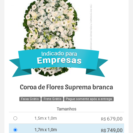
Coroa de Flores Suprema branca
Faixa Grátis
Frete Grátis
Pague somente após a entrega
Tamanhos
1,5m x 1,0m
679,00
R$
1,7m x 1,0m
749,00
R$