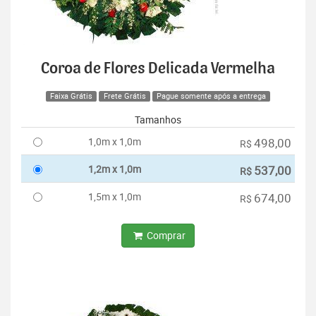
Coroa de Flores Delicada Vermelha
Faixa Grátis
Frete Grátis
Pague somente após a entrega
Tamanhos
1,0m x 1,0m
498,00
R$
1,2m x 1,0m
537,00
R$
1,5m x 1,0m
674,00
R$
Comprar