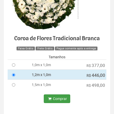
Coroa de Flores Tradicional Branca
Faixa Grátis
Frete Grátis
Pague somente após a entrega
Tamanhos
1,0m x 1,0m
377,00
R$
1,2m x 1,0m
446,00
R$
1,5m x 1,0m
498,00
R$
Comprar