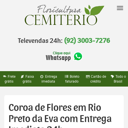
Pular
para
Nav
o
conteúdo
Televendas 24h:
(92) 3003-7276
Frete
Faixa
Entrega
Boleto
Cartão de
Todo o
grátis
grátis
imediata
faturado
crédito
Brasil
Coroa de Flores em Rio
Preto da Eva com Entrega