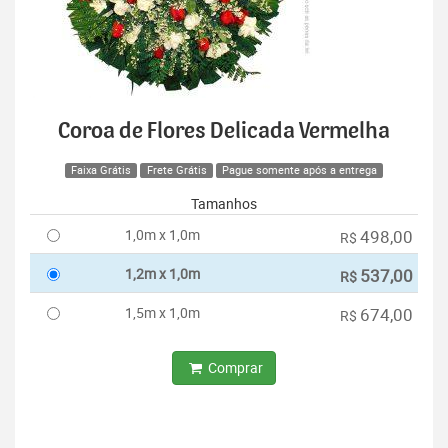
Coroa de Flores Delicada Vermelha
Faixa Grátis
Frete Grátis
Pague somente após a entrega
Tamanhos
1,0m x 1,0m
498,00
R$
1,2m x 1,0m
537,00
R$
1,5m x 1,0m
674,00
R$
Comprar