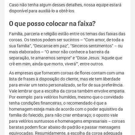
Caso não tenha algum desses detalhes, nossa equipe estará
disponível para auxiliá-lo a obtê-los.
O que posso colocar na faixa?
Família, parceria e religião estão entre os temas das faixas das
coroas. Os textos podem ser sucintos – “Com amor, de toda a
sua família”, “Descanse em paz”, “Sinceros sentimentos” – ou
mais elaborados – “O amor não conhece a barreira da
separação, te amaremos sempre” e “Disse Jesus: ‘Aquele que
crê em mim, ainda que morto, viverá’”, entre outros.
As empresas que fornecem coroas de flores contam com uma
lista de frases à disposição do cliente, mas ele tem liberdade
para enviar um texto personalizado, se for de sua preferência.
Vale lembrar que a escolha da coroa também envolve empatia.
Por exemplo: para velórios humildes, mesmo que o convidado
tenha condições financeiras, o recomendado é que a
homenagem esteja mais de acordo com o poder aquisitivo da
família do falecido, para não criar embaraço; o oposto vale
para velórios suntuosos e homenagens empresariais – coroas
baratas podem ficar abaixo do padrão e passar mensagens
equivocadas. Resumidamente, a escolha da coroa adequada