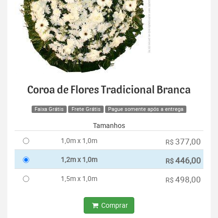
Coroa de Flores Tradicional Branca
Faixa Grátis
Frete Grátis
Pague somente após a entrega
Tamanhos
1,0m x 1,0m
377,00
R$
1,2m x 1,0m
446,00
R$
1,5m x 1,0m
498,00
R$
Comprar