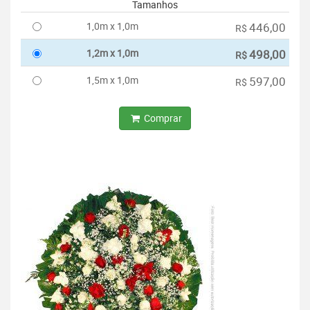
Tamanhos
1,0m x 1,0m
446,00
R$
1,2m x 1,0m
498,00
R$
1,5m x 1,0m
597,00
R$
Comprar