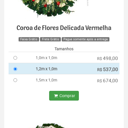
Coroa de Flores Delicada Vermelha
Faixa Grátis
Frete Grátis
Pague somente após a entrega
Tamanhos
1,0m x 1,0m
498,00
R$
1,2m x 1,0m
537,00
R$
1,5m x 1,0m
674,00
R$
Comprar