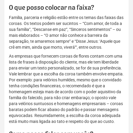
O que posso colocar na faixa?
Família, parceria e religião estão entre os temas das faixas das
coroas. Os textos podem ser sucintos – “Com amor, de toda a
sua família”, “Descanse em paz”, “Sinceros sentimentos” – ou
mais elaborados – “O amor não conhece a barreira da
separação, te amaremos sempre” e “Disse Jesus: ‘Aquele que
crê em mim, ainda que morto, viverá’”, entre outros.
As empresas que fornecem coroas de flores contam com uma
lista de frases à disposição do cliente, mas ele tem liberdade
para enviar um texto personalizado, se for de sua preferência.
Vale lembrar que a escolha da coroa também envolve empatia.
Por exemplo: para velórios humildes, mesmo que o convidado
tenha condições financeiras, o recomendado é que a
homenagem esteja mais de acordo com o poder aquisitivo da
família do falecido, para não criar embaraço; o oposto vale
para velórios suntuosos e homenagens empresariais – coroas
baratas podem ficar abaixo do padrão e passar mensagens
equivocadas. Resumidamente, a escolha da coroa adequada
está muito mais ligada ao tato e respeito do que ao custo.