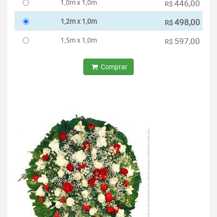
1,0m x 1,0m
446,00
R$
1,2m x 1,0m
498,00
R$
1,5m x 1,0m
597,00
R$
Comprar