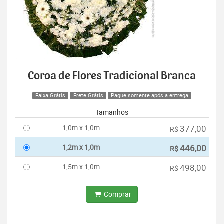
Coroa de Flores Tradicional Branca
Faixa Grátis
Frete Grátis
Pague somente após a entrega
Tamanhos
1,0m x 1,0m
377,00
R$
1,2m x 1,0m
446,00
R$
1,5m x 1,0m
498,00
R$
Comprar