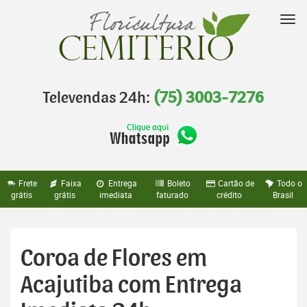
Pular
para
Nav
o
conteúdo
Televendas 24h:
(75) 3003-7276
Frete
Faixa
Entrega
Boleto
Cartão de
Todo o
grátis
grátis
imediata
faturado
crédito
Brasil
Coroa de Flores em
Acajutiba com Entrega