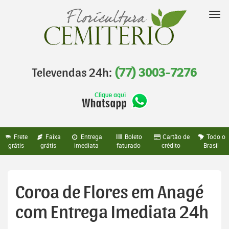
Pular
para
Nav
o
conteúdo
Televendas 24h:
(77) 3003-7276
Frete
Faixa
Entrega
Boleto
Cartão de
Todo o
grátis
grátis
imediata
faturado
crédito
Brasil
Coroa de Flores em Anagé
com Entrega Imediata 24h