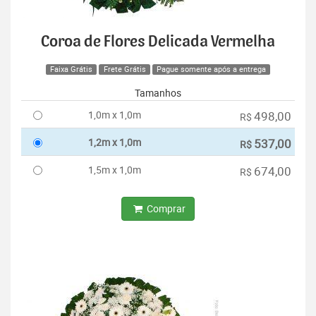
Coroa de Flores Delicada Vermelha
Faixa Grátis
Frete Grátis
Pague somente após a entrega
Tamanhos
1,0m x 1,0m
498,00
R$
1,2m x 1,0m
537,00
R$
1,5m x 1,0m
674,00
R$
Comprar