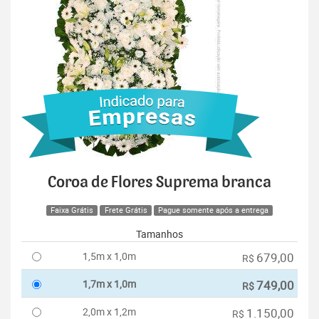
Coroa de Flores Suprema branca
Faixa Grátis
Frete Grátis
Pague somente após a entrega
Tamanhos
1,5m x 1,0m
679,00
R$
1,7m x 1,0m
749,00
R$
2,0m x 1,2m
1.150,00
R$