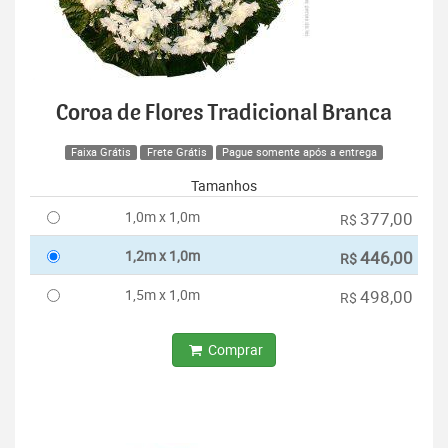
Coroa de Flores Tradicional Branca
Faixa Grátis
Frete Grátis
Pague somente após a entrega
Tamanhos
1,0m x 1,0m
377,00
R$
1,2m x 1,0m
446,00
R$
1,5m x 1,0m
498,00
R$
Comprar