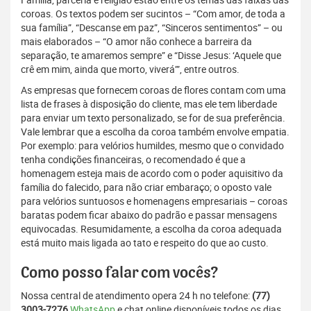
coroas. Os textos podem ser sucintos – “Com amor, de toda a
sua família”, “Descanse em paz”, “Sinceros sentimentos” – ou
mais elaborados – “O amor não conhece a barreira da
separação, te amaremos sempre” e “Disse Jesus: ‘Aquele que
crê em mim, ainda que morto, viverá’”, entre outros.
As empresas que fornecem coroas de flores contam com uma
lista de frases à disposição do cliente, mas ele tem liberdade
para enviar um texto personalizado, se for de sua preferência.
Vale lembrar que a escolha da coroa também envolve empatia.
Por exemplo: para velórios humildes, mesmo que o convidado
tenha condições financeiras, o recomendado é que a
homenagem esteja mais de acordo com o poder aquisitivo da
família do falecido, para não criar embaraço; o oposto vale
para velórios suntuosos e homenagens empresariais – coroas
baratas podem ficar abaixo do padrão e passar mensagens
equivocadas. Resumidamente, a escolha da coroa adequada
está muito mais ligada ao tato e respeito do que ao custo.
Como posso falar com vocês?
Nossa central de atendimento opera 24 h no telefone:
(77)
3003-7276
WhatsApp
e chat online disponíveis todos os dias,