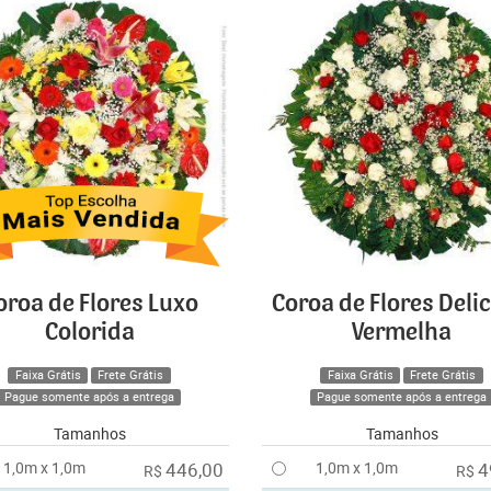
oroa de Flores Luxo
Coroa de Flores Deli
Colorida
Vermelha
Faixa Grátis
Frete Grátis
Faixa Grátis
Frete Grátis
Pague somente após a entrega
Pague somente após a entrega
Tamanhos
Tamanhos
1,0m x 1,0m
446,00
1,0m x 1,0m
4
R$
R$