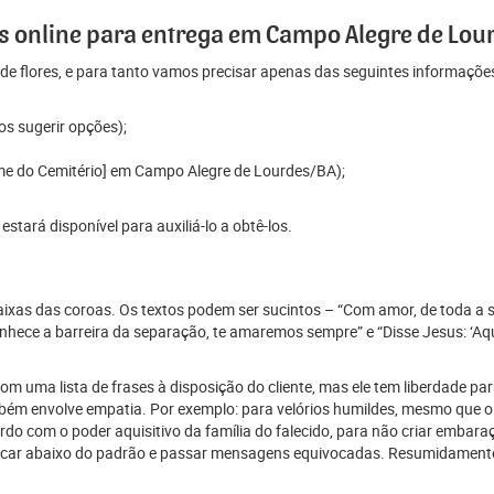
 online para entrega em Campo Alegre de Lou
e flores, e para tanto vamos precisar apenas das seguintes informaçõe
os sugerir opções);
ome do Cemitério] em Campo Alegre de Lourdes/BA);
tará disponível para auxiliá-lo a obtê-los.
 faixas das coroas. Os textos podem ser sucintos – “Com amor, de toda a 
ece a barreira da separação, te amaremos sempre” e “Disse Jesus: ‘Aque
 uma lista de frases à disposição do cliente, mas ele tem liberdade para
mbém envolve empatia. Por exemplo: para velórios humildes, mesmo que o
 com o poder aquisitivo da família do falecido, para não criar embaraço
car abaixo do padrão e passar mensagens equivocadas. Resumidamente