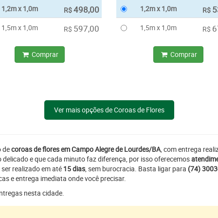
1,2m x 1,0m
498,00
1,2m x 1,0m
5
R$
R$
1,5m x 1,0m
597,00
1,5m x 1,0m
6
R$
R$
Comprar
Comprar
Ver mais opções de Coroas de Flores
o de
coroas de flores em Campo Alegre de Lourdes/BA
, com entrega real
delicado e que cada minuto faz diferença, por isso oferecemos
atendime
 ser realizado em até
15 dias
, sem burocracia. Basta ligar para
(74) 300
as e entrega imediata onde você precisar.
entregas nesta cidade.