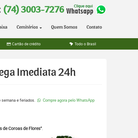
:
(74) 3003-7276
aixa
Cemitérios
Quem Somos
Contato
Cartão de crédito
Todo o Brasil
rega Imediata 24h
de semana e feriados.
Compre agora pelo WhatsApp
s de Coroas de Flores”
.