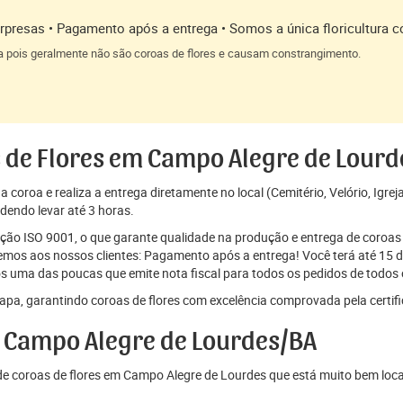
presas • Pagamento após a entrega • Somos a única floricultura c
a pois geralmente não são coroas de flores e causam constrangimento.
s de Flores em Campo Alegre de Lourd
coroa e realiza a entrega diretamente no local (Cemitério, Velório, Igrej
dendo levar até 3 horas.
cação ISO 9001, o que garante qualidade na produção e entrega de coroas 
os aos nossos clientes: Pagamento após a entrega! Você terá até 15 di
s uma das poucas que emite nota fiscal para todos os pedidos de todos o
pa, garantindo coroas de flores com excelência comprovada pela certif
 Campo Alegre de Lourdes/BA
e coroas de flores em Campo Alegre de Lourdes que está muito bem loca