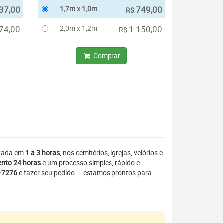
37,00
1,7m x 1,0m
749,00
R$
74,00
2,0m x 1,2m
1.150,00
R$
Comprar
izada em
1 a 3 horas
, nos cemitérios, igrejas, velórios e
nto 24 horas
e um processo simples, rápido e
3-7276
e fazer seu pedido — estamos prontos para