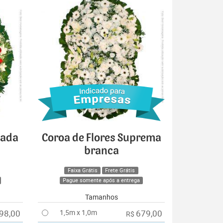
cada
Coroa de Flores Suprema
branca
Faixa Grátis
Frete Grátis
Pague somente após a entrega
Tamanhos
98,00
1,5m x 1,0m
679,00
R$