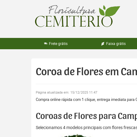
Pular
para
o
conteúdo
Frete grátis
Faixa grátis
Coroa de Flores em Ca
Página atualizada em: 15/12/2025 11:47
Compra online rápida com 1 clique, entrega imediata para 
Coroas de Flores para Cam
Selecionamos 4 modelos principais com flores fresc