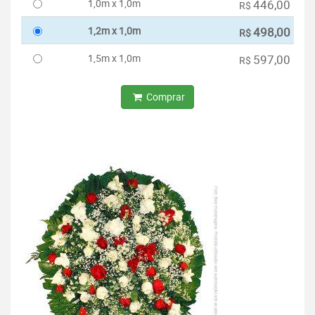
1,0m x 1,0m
446,00
R$
1,2m x 1,0m
498,00
R$
1,5m x 1,0m
597,00
R$
Comprar