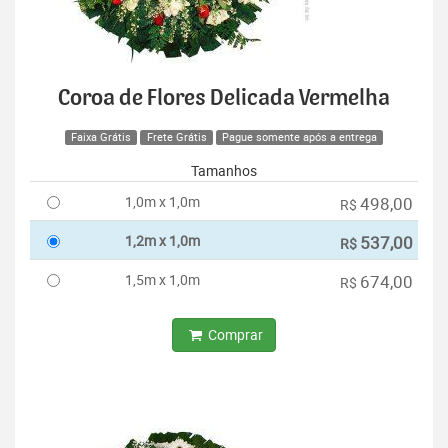
Coroa de Flores Delicada Vermelha
Faixa Grátis
Frete Grátis
Pague somente após a entrega
Tamanhos
1,0m x 1,0m
498,00
R$
1,2m x 1,0m
537,00
R$
1,5m x 1,0m
674,00
R$
Comprar