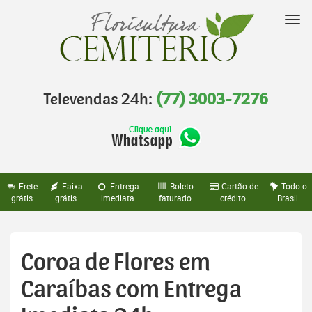
Pular
para
Nav
o
conteúdo
Televendas 24h:
(77) 3003-7276
Frete
Faixa
Entrega
Boleto
Cartão de
Todo o
grátis
grátis
imediata
faturado
crédito
Brasil
Coroa de Flores em
Caraíbas com Entrega