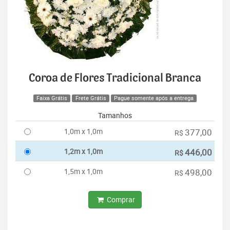
Coroa de Flores Tradicional Branca
Faixa Grátis
Frete Grátis
Pague somente após a entrega
Tamanhos
1,0m x 1,0m
377,00
R$
1,2m x 1,0m
446,00
R$
1,5m x 1,0m
498,00
R$
Comprar