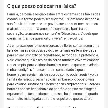
O que posso colocar na faixa?
Família, parceria e religião estão entre os temas das faixas das
coroas. Os textos podem ser sucintos – “Com amor, de toda a
sua família”, “Descanse em paz”, “Sinceros sentimentos” – ou
mais elaborados – “O amor não conhece a barreira da
separação, te amaremos sempre” e “Disse Jesus: ‘Aquele que
crê em mim, ainda que morto, viverá’”, entre outros.
As empresas que fornecem coroas de flores contam com uma
lista de frases à disposição do cliente, mas ele tem liberdade
para enviar um texto personalizado, se for de sua preferência.
Vale lembrar que a escolha da coroa também envolve empatia.
Por exemplo: para velórios humildes, mesmo que o convidado
tenha condições financeiras, o recomendado é que a
homenagem esteja mais de acordo com o poder aquisitivo da
família do falecido, para não criar embaraço; o oposto vale
para velórios suntuosos e homenagens empresariais – coroas
baratas podem ficar abaixo do padrão e passar mensagens
equivocadas. Resumidamente, a escolha da coroa adequada
está muito mais ligada ao tato e respeito do que ao custo.