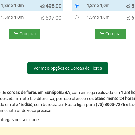
1,2m x 1,0m
498,00
1,2m x 1,0m
5
R$
R$
1,5m x 1,0m
597,00
1,5m x 1,0m
6
R$
R$
Comprar
Comprar
Ver mais opções de Coroas de Flores
o de
coroas de flores em Eunápolis/BA
, com entrega realizada em
1 a 3 h
ue cada minuto faz diferença, por isso oferecemos
atendimento 24 hora
ado em até
15 dias
, sem burocracia. Basta ligar para
(73) 3003-7276
e faz
imediata onde você precisar.
entregas nesta cidade.