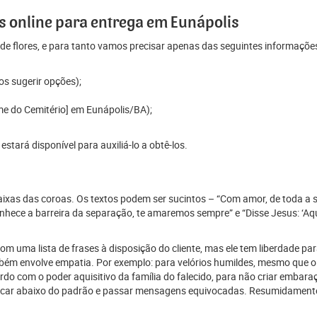
 online para entrega em Eunápolis
e flores, e para tanto vamos precisar apenas das seguintes informaçõe
os sugerir opções);
me do Cemitério] em Eunápolis/BA);
tará disponível para auxiliá-lo a obtê-los.
 faixas das coroas. Os textos podem ser sucintos – “Com amor, de toda a 
ece a barreira da separação, te amaremos sempre” e “Disse Jesus: ‘Aque
 uma lista de frases à disposição do cliente, mas ele tem liberdade para
mbém envolve empatia. Por exemplo: para velórios humildes, mesmo que o
 com o poder aquisitivo da família do falecido, para não criar embaraço
car abaixo do padrão e passar mensagens equivocadas. Resumidamente