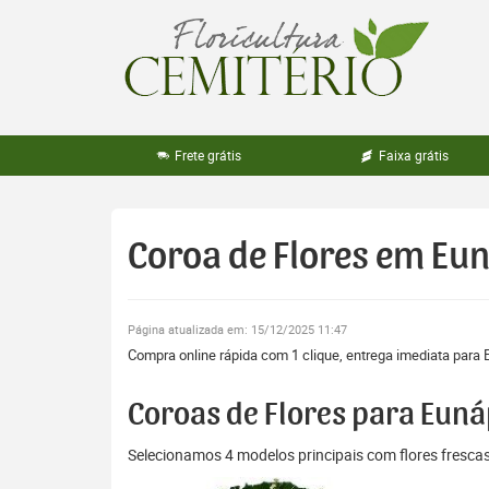
Pular
para
o
conteúdo
Frete grátis
Faixa grátis
Coroa de Flores em Eu
Página atualizada em: 15/12/2025 11:47
Compra online rápida com 1 clique, entrega imediata para 
Coroas de Flores para Euná
Selecionamos 4 modelos principais com flores fresc