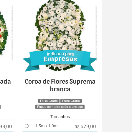
cada
Coroa de Flores Suprema
branca
Faixa Grátis
Frete Grátis
Pague somente após a entrega
Tamanhos
98,00
1,5m x 1,0m
679,00
R$