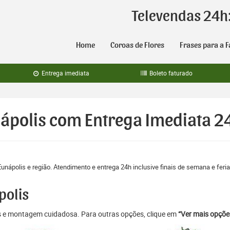
Televendas 24h
Home
Coroas de Flores
Frases para a F
Entrega imediata
Boleto faturado
nápolis com Entrega Imediata 2
Eunápolis e região. Atendimento e entrega 24h inclusive finais de semana e feri
polis
as e montagem cuidadosa. Para outras opções, clique em
“Ver mais opçõe