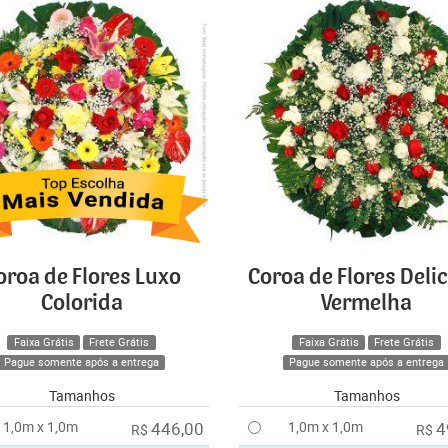
oroa de Flores Luxo
Coroa de Flores Deli
Colorida
Vermelha
Faixa Grátis
Frete Grátis
Faixa Grátis
Frete Grátis
Pague somente após a entrega
Pague somente após a entrega
Tamanhos
Tamanhos
1,0m x 1,0m
446,00
1,0m x 1,0m
4
R$
R$