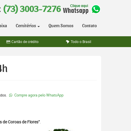
:
(73) 3003-7276
aixa
Cemitérios
Quem Somos
Contato
Cartão de crédito
Todo o Brasil
4h
ados.
Compre agora pelo WhatsApp
s de Coroas de Flores”
.