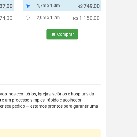
37,00
1,7m x 1,0m
749,00
R$
74,00
2,0m x 1,2m
1.150,00
R$
Comprar
oras
, nos cemitérios, igrejas, velórios e hospitais da
s
e um processo simples, rápido e acolhedor.
er seu pedido — estamos prontos para garantir uma