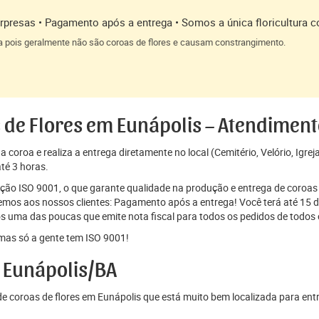
presas • Pagamento após a entrega • Somos a única floricultura c
a pois geralmente não são coroas de flores e causam constrangimento.
 de Flores em Eunápolis – Atendimen
coroa e realiza a entrega diretamente no local (Cemitério, Velório, Igrej
té 3 horas.
cação ISO 9001, o que garante qualidade na produção e entrega de coroas 
os aos nossos clientes: Pagamento após a entrega! Você terá até 15 di
s uma das poucas que emite nota fiscal para todos os pedidos de todos o
mas só a gente tem ISO 9001!
 Eunápolis/BA
 coroas de flores em Eunápolis que está muito bem localizada para ent