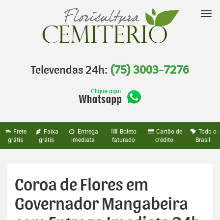
Pular
para
Nav
o
conteúdo
Televendas 24h:
(75) 3003-7276
Frete
Faixa
Entrega
Boleto
Cartão de
Todo o
grátis
grátis
imediata
faturado
crédito
Brasil
Coroa de Flores em
Governador Mangabeira