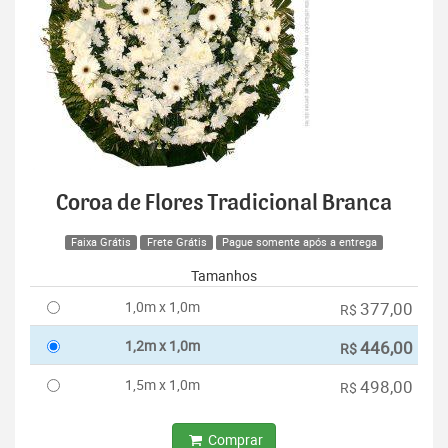
Coroa de Flores Tradicional Branca
Faixa Grátis
Frete Grátis
Pague somente após a entrega
Tamanhos
1,0m x 1,0m
377,00
R$
1,2m x 1,0m
446,00
R$
1,5m x 1,0m
498,00
R$
Comprar