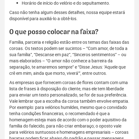
Horário de início do velório e do sepultamento.
Caso não tenha algum desses detalhes, nossa equipe estará
disponível para auxiliá-lo a obtê-los.
O que posso colocar na faixa?
Família, parceria e religião estão entre os temas das faixas das
coroas. Os textos podem ser sucintos – “Com amor, de toda a
sua família”, “Descanse em paz”, “Sinceros sentimentos” – ou
mais elaborados – “O amor não conhece a barreira da
separação, te amaremos sempre” e “Disse Jesus: ‘Aquele que
crê em mim, ainda que morto, viverá’”, entre outros.
As empresas que fornecem coroas de flores contam com uma
lista de frases à disposição do cliente, mas ele tem liberdade
para enviar um texto personalizado, se for de sua preferência.
Vale lembrar que a escolha da coroa também envolve empatia.
Por exemplo: para velórios humildes, mesmo que o convidado
tenha condições financeiras, o recomendado é que a
homenagem esteja mais de acordo com o poder aquisitivo da
família do falecido, para não criar embaraço; o oposto vale
para velórios suntuosos e homenagens empresariais – coroas
baratas podem ficar abaixo do padrão e passar mensagens