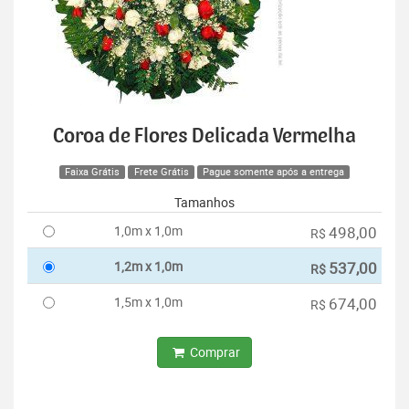
Coroa de Flores Delicada Vermelha
Faixa Grátis
Frete Grátis
Pague somente após a entrega
Tamanhos
1,0m x 1,0m
498,00
R$
1,2m x 1,0m
537,00
R$
1,5m x 1,0m
674,00
R$
Comprar