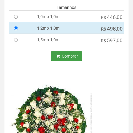
Tamanhos
1,0m x 1,0m
446,00
R$
1,2m x 1,0m
498,00
R$
1,5m x 1,0m
597,00
R$
Comprar