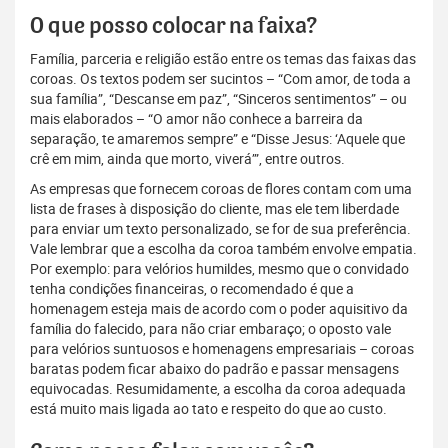
O que posso colocar na faixa?
Família, parceria e religião estão entre os temas das faixas das
coroas. Os textos podem ser sucintos – “Com amor, de toda a
sua família”, “Descanse em paz”, “Sinceros sentimentos” – ou
mais elaborados – “O amor não conhece a barreira da
separação, te amaremos sempre” e “Disse Jesus: ‘Aquele que
crê em mim, ainda que morto, viverá’”, entre outros.
As empresas que fornecem coroas de flores contam com uma
lista de frases à disposição do cliente, mas ele tem liberdade
para enviar um texto personalizado, se for de sua preferência.
Vale lembrar que a escolha da coroa também envolve empatia.
Por exemplo: para velórios humildes, mesmo que o convidado
tenha condições financeiras, o recomendado é que a
homenagem esteja mais de acordo com o poder aquisitivo da
família do falecido, para não criar embaraço; o oposto vale
para velórios suntuosos e homenagens empresariais – coroas
baratas podem ficar abaixo do padrão e passar mensagens
equivocadas. Resumidamente, a escolha da coroa adequada
está muito mais ligada ao tato e respeito do que ao custo.