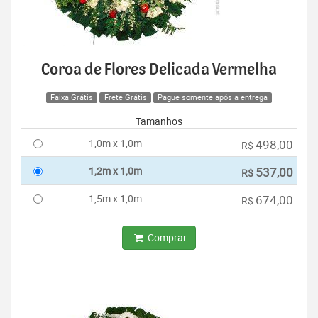
Coroa de Flores Delicada Vermelha
Faixa Grátis
Frete Grátis
Pague somente após a entrega
Tamanhos
1,0m x 1,0m
498,00
R$
1,2m x 1,0m
537,00
R$
1,5m x 1,0m
674,00
R$
Comprar