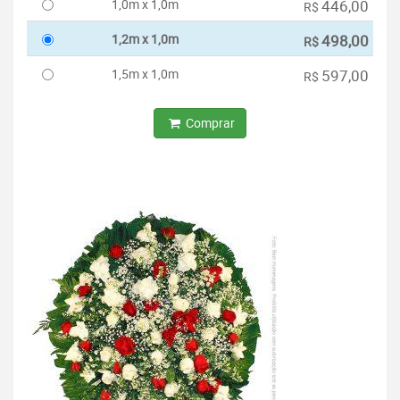
1,0m x 1,0m
446,00
R$
1,2m x 1,0m
498,00
R$
1,5m x 1,0m
597,00
R$
Comprar