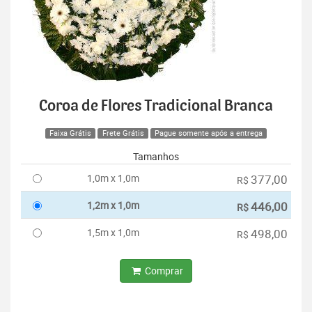
Coroa de Flores Tradicional Branca
Faixa Grátis
Frete Grátis
Pague somente após a entrega
Tamanhos
1,0m x 1,0m
377,00
R$
1,2m x 1,0m
446,00
R$
1,5m x 1,0m
498,00
R$
Comprar