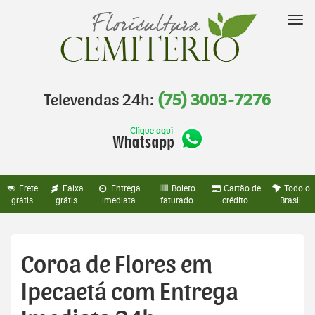
Pular
para
Nav
o
conteúdo
Televendas 24h:
(75) 3003-7276
Frete
Faixa
Entrega
Boleto
Cartão de
Todo o
grátis
grátis
imediata
faturado
crédito
Brasil
Coroa de Flores em
Ipecaetá com Entrega