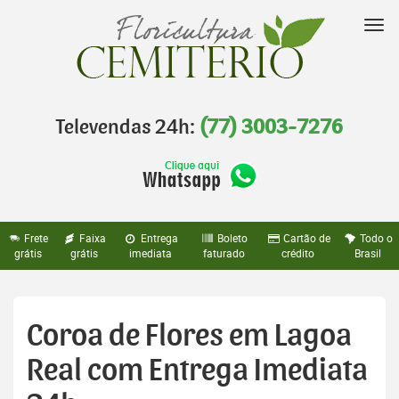
Pular
para
Nav
o
conteúdo
Televendas 24h:
(77) 3003-7276
Frete
Faixa
Entrega
Boleto
Cartão de
Todo o
grátis
grátis
imediata
faturado
crédito
Brasil
Coroa de Flores em Lagoa
Real com Entrega Imediata