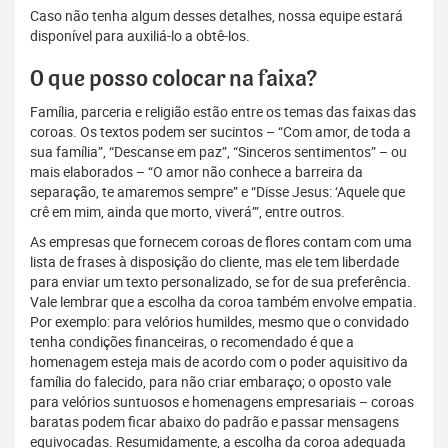
Caso não tenha algum desses detalhes, nossa equipe estará
disponível para auxiliá-lo a obtê-los.
O que posso colocar na faixa?
Família, parceria e religião estão entre os temas das faixas das
coroas. Os textos podem ser sucintos – “Com amor, de toda a
sua família”, “Descanse em paz”, “Sinceros sentimentos” – ou
mais elaborados – “O amor não conhece a barreira da
separação, te amaremos sempre” e “Disse Jesus: ‘Aquele que
crê em mim, ainda que morto, viverá’”, entre outros.
As empresas que fornecem coroas de flores contam com uma
lista de frases à disposição do cliente, mas ele tem liberdade
para enviar um texto personalizado, se for de sua preferência.
Vale lembrar que a escolha da coroa também envolve empatia.
Por exemplo: para velórios humildes, mesmo que o convidado
tenha condições financeiras, o recomendado é que a
homenagem esteja mais de acordo com o poder aquisitivo da
família do falecido, para não criar embaraço; o oposto vale
para velórios suntuosos e homenagens empresariais – coroas
baratas podem ficar abaixo do padrão e passar mensagens
equivocadas. Resumidamente, a escolha da coroa adequada