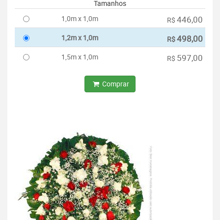
Tamanhos
1,0m x 1,0m
446,00
R$
1,2m x 1,0m
498,00
R$
1,5m x 1,0m
597,00
R$
Comprar