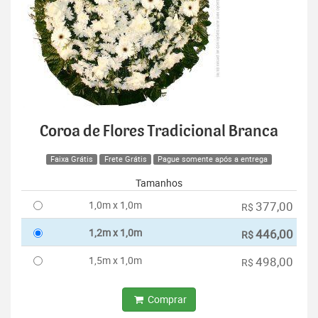
Coroa de Flores Tradicional Branca
Faixa Grátis
Frete Grátis
Pague somente após a entrega
Tamanhos
1,0m x 1,0m
377,00
R$
1,2m x 1,0m
446,00
R$
1,5m x 1,0m
498,00
R$
Comprar