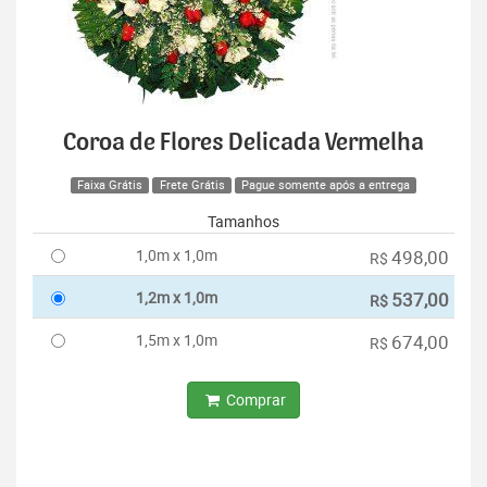
Coroa de Flores Delicada Vermelha
Faixa Grátis
Frete Grátis
Pague somente após a entrega
Tamanhos
1,0m x 1,0m
498,00
R$
1,2m x 1,0m
537,00
R$
1,5m x 1,0m
674,00
R$
Comprar