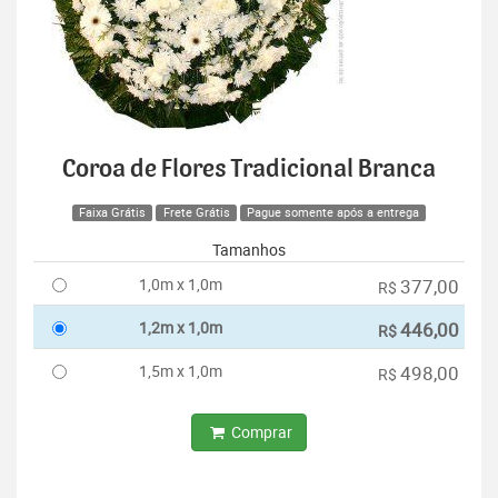
Coroa de Flores Tradicional Branca
Faixa Grátis
Frete Grátis
Pague somente após a entrega
Tamanhos
1,0m x 1,0m
377,00
R$
1,2m x 1,0m
446,00
R$
1,5m x 1,0m
498,00
R$
Comprar