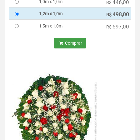
1,0m x 1,0m
446,00
R$
1,2m x 1,0m
498,00
R$
1,5m x 1,0m
597,00
R$
Comprar