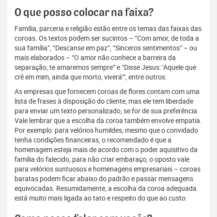
O que posso colocar na faixa?
Família, parceria e religião estão entre os temas das faixas das
coroas. Os textos podem ser sucintos – “Com amor, de toda a
sua família”, “Descanse em paz”, “Sinceros sentimentos” – ou
mais elaborados – “O amor não conhece a barreira da
separação, te amaremos sempre” e “Disse Jesus: ‘Aquele que
crê em mim, ainda que morto, viverá’”, entre outros.
As empresas que fornecem coroas de flores contam com uma
lista de frases à disposição do cliente, mas ele tem liberdade
para enviar um texto personalizado, se for de sua preferência.
Vale lembrar que a escolha da coroa também envolve empatia.
Por exemplo: para velórios humildes, mesmo que o convidado
tenha condições financeiras, o recomendado é que a
homenagem esteja mais de acordo com o poder aquisitivo da
família do falecido, para não criar embaraço; o oposto vale
para velórios suntuosos e homenagens empresariais – coroas
baratas podem ficar abaixo do padrão e passar mensagens
equivocadas. Resumidamente, a escolha da coroa adequada
está muito mais ligada ao tato e respeito do que ao custo.