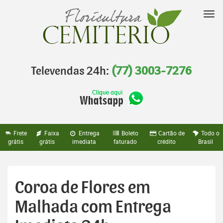
Pular
para
Nav
o
conteúdo
Televendas 24h:
(77) 3003-7276
Frete
Faixa
Entrega
Boleto
Cartão de
Todo o
grátis
grátis
imediata
faturado
crédito
Brasil
Coroa de Flores em
Malhada com Entrega