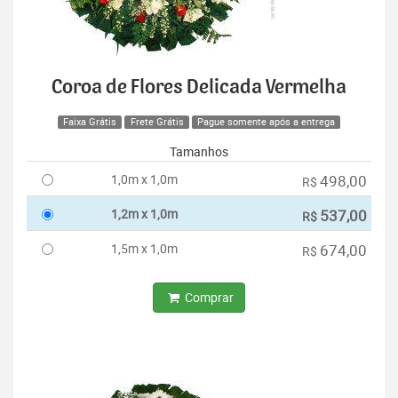
Coroa de Flores Delicada Vermelha
Faixa Grátis
Frete Grátis
Pague somente após a entrega
Tamanhos
1,0m x 1,0m
498,00
R$
1,2m x 1,0m
537,00
R$
1,5m x 1,0m
674,00
R$
Comprar