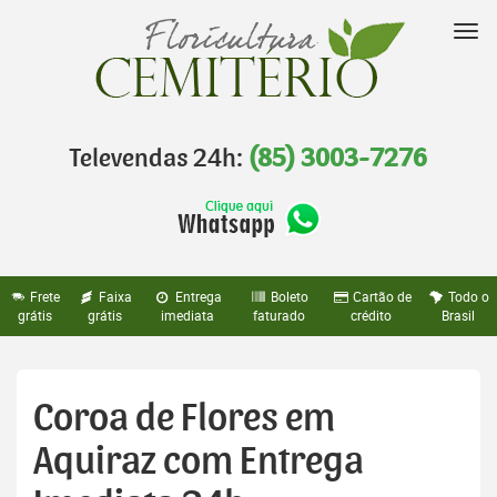
Pular
para
Nav
o
conteúdo
Televendas 24h:
(85) 3003-7276
Frete
Faixa
Entrega
Boleto
Cartão de
Todo o
grátis
grátis
imediata
faturado
crédito
Brasil
Coroa de Flores em
Aquiraz com Entrega