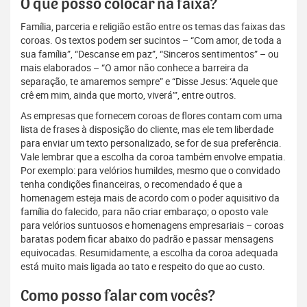
O que posso colocar na faixa?
Família, parceria e religião estão entre os temas das faixas das
coroas. Os textos podem ser sucintos – “Com amor, de toda a
sua família”, “Descanse em paz”, “Sinceros sentimentos” – ou
mais elaborados – “O amor não conhece a barreira da
separação, te amaremos sempre” e “Disse Jesus: ‘Aquele que
crê em mim, ainda que morto, viverá’”, entre outros.
As empresas que fornecem coroas de flores contam com uma
lista de frases à disposição do cliente, mas ele tem liberdade
para enviar um texto personalizado, se for de sua preferência.
Vale lembrar que a escolha da coroa também envolve empatia.
Por exemplo: para velórios humildes, mesmo que o convidado
tenha condições financeiras, o recomendado é que a
homenagem esteja mais de acordo com o poder aquisitivo da
família do falecido, para não criar embaraço; o oposto vale
para velórios suntuosos e homenagens empresariais – coroas
baratas podem ficar abaixo do padrão e passar mensagens
equivocadas. Resumidamente, a escolha da coroa adequada
está muito mais ligada ao tato e respeito do que ao custo.
Como posso falar com vocês?