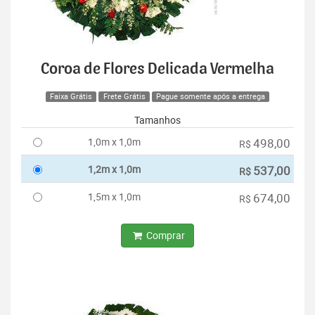
Coroa de Flores Delicada Vermelha
Faixa Grátis
Frete Grátis
Pague somente após a entrega
Tamanhos
1,0m x 1,0m
498,00
R$
1,2m x 1,0m
537,00
R$
1,5m x 1,0m
674,00
R$
Comprar