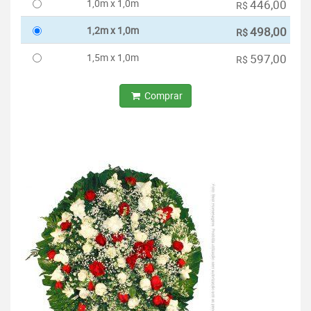
1,0m x 1,0m
446,00
R$
1,2m x 1,0m
498,00
R$
1,5m x 1,0m
597,00
R$
Comprar