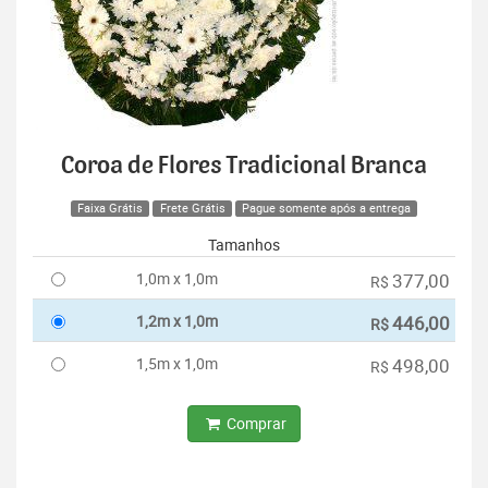
Coroa de Flores Tradicional Branca
Faixa Grátis
Frete Grátis
Pague somente após a entrega
Tamanhos
1,0m x 1,0m
377,00
R$
1,2m x 1,0m
446,00
R$
1,5m x 1,0m
498,00
R$
Comprar