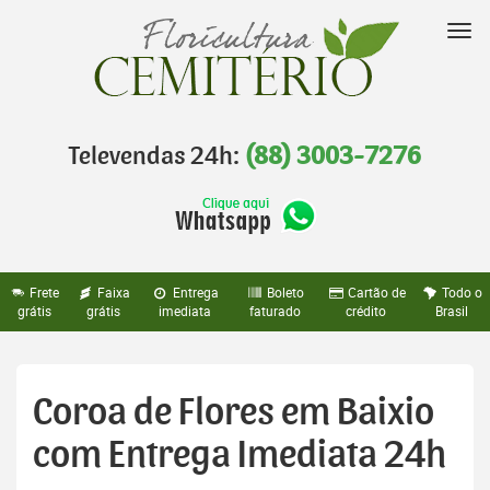
Pular
para
Nav
o
conteúdo
Televendas 24h:
(88) 3003-7276
Frete
Faixa
Entrega
Boleto
Cartão de
Todo o
grátis
grátis
imediata
faturado
crédito
Brasil
Coroa de Flores em Baixio
com Entrega Imediata 24h