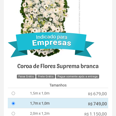
Coroa de Flores Suprema branca
Faixa Grátis
Frete Grátis
Pague somente após a entrega
Tamanhos
1,5m x 1,0m
679,00
R$
1,7m x 1,0m
749,00
R$
2,0m x 1,2m
1.150,00
R$