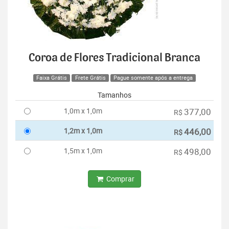
Coroa de Flores Tradicional Branca
Faixa Grátis
Frete Grátis
Pague somente após a entrega
Tamanhos
1,0m x 1,0m
377,00
R$
1,2m x 1,0m
446,00
R$
1,5m x 1,0m
498,00
R$
Comprar