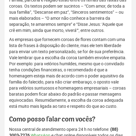
coroas. Os textos podem ser sucintos – “Com amor, de toda a
sua família”, “Descanse em paz”, “Sinceros sentimentos” – ou
mais elaborados – “O amor não conhece a barreira da
separação, te amaremos sempre” e “Disse Jesus: ‘Aquele que
crê em mim, ainda que morto, viverá’”, entre outros.
As empresas que fornecem coroas de flores contam com uma
lista de frases à disposição do cliente, mas ele tem liberdade
para enviar um texto personalizado, se for de sua preferência.
Vale lembrar que a escolha da coroa também envolve empatia.
Por exemplo: para velórios humildes, mesmo que o convidado
tenha condições financeiras, o recomendado é que a
homenagem esteja mais de acordo com o poder aquisitivo da
família do falecido, para não criar embaraço; o oposto vale
para velórios suntuosos e homenagens empresariais – coroas
baratas podem ficar abaixo do padrão e passar mensagens
equivocadas. Resumidamente, a escolha da coroa adequada
está muito mais ligada ao tato e respeito do que ao custo.
Como posso falar com vocês?
Nossa central de atendimento opera 24 h no telefone:
(88)
3003-7276
WhatsApp
e chat online disponíveis todos os dias,