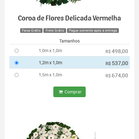
Coroa de Flores Delicada Vermelha
Faixa Grátis
Frete Grátis
Pague somente após a entrega
Tamanhos
1,0m x 1,0m
498,00
R$
1,2m x 1,0m
537,00
R$
1,5m x 1,0m
674,00
R$
Comprar