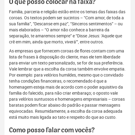
O que posso colocar na faixa?
Família, parceria e religião estão entre os temas das faixas das
coroas. Os textos podem ser sucintos – “Com amor, de toda a
sua família”, “Descanse em paz”, “Sinceros sentimentos” – ou
mais elaborados – “O amor não conhece a barreira da
separação, te amaremos sempre” e “Disse Jesus: ‘Aquele que
crê em mim, ainda que morto, viverá’”, entre outros.
As empresas que fornecem coroas de flores contam com uma
lista de frases à disposição do cliente, mas ele tem liberdade
para enviar um texto personalizado, se for de sua preferência.
Vale lembrar que a escolha da coroa também envolve empatia.
Por exemplo: para velórios humildes, mesmo que o convidado
tenha condições financeiras, o recomendado é que a
homenagem esteja mais de acordo com o poder aquisitivo da
família do falecido, para não criar embaraço; o oposto vale
para velórios suntuosos e homenagens empresariais – coroas
baratas podem ficar abaixo do padrão e passar mensagens
equivocadas. Resumidamente, a escolha da coroa adequada
está muito mais ligada ao tato e respeito do que ao custo.
Como posso falar com vocês?