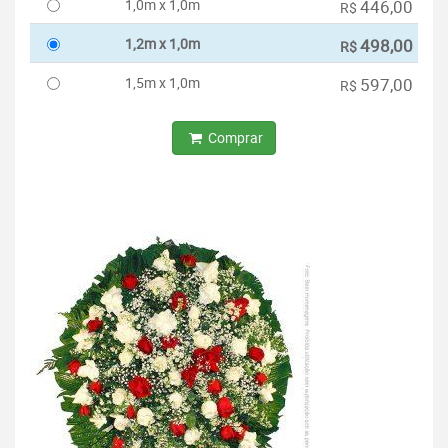
1,0m x 1,0m
446,00
R$
1,2m x 1,0m
498,00
R$
1,5m x 1,0m
597,00
R$
Comprar