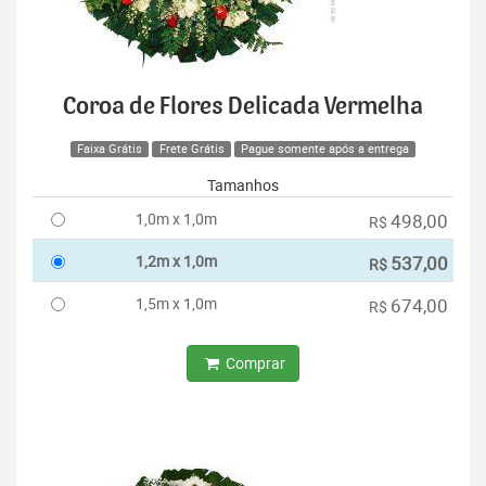
Coroa de Flores Delicada Vermelha
Faixa Grátis
Frete Grátis
Pague somente após a entrega
Tamanhos
1,0m x 1,0m
498,00
R$
1,2m x 1,0m
537,00
R$
1,5m x 1,0m
674,00
R$
Comprar