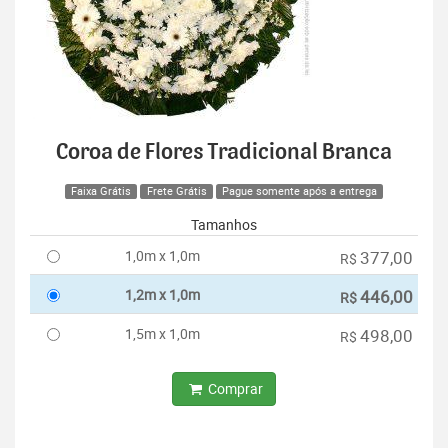
Coroa de Flores Tradicional Branca
Faixa Grátis
Frete Grátis
Pague somente após a entrega
Tamanhos
1,0m x 1,0m
377,00
R$
1,2m x 1,0m
446,00
R$
1,5m x 1,0m
498,00
R$
Comprar