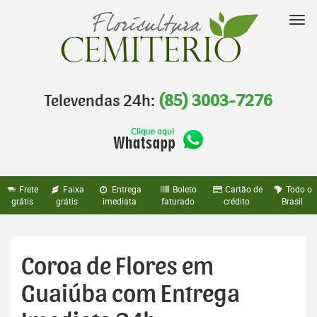
Pular
para
Nav
o
conteúdo
Televendas 24h:
(85) 3003-7276
Frete
Faixa
Entrega
Boleto
Cartão de
Todo o
grátis
grátis
imediata
faturado
crédito
Brasil
Coroa de Flores em
Guaiúba com Entrega