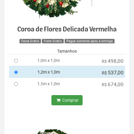
Coroa de Flores Delicada Vermelha
Faixa Grátis
Frete Grátis
Pague somente após a entrega
Tamanhos
1,0m x 1,0m
498,00
R$
1,2m x 1,0m
537,00
R$
1,5m x 1,0m
674,00
R$
Comprar