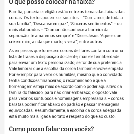
O que posso colocar na faixa?
Família, parceria e religião estão entre os temas das faixas das
coroas. Os textos podem ser sucintos – “Com amor, de toda a
sua família”, “Descanse em paz”, “Sinceros sentimentos” – ou
mais elaborados – “O amor não conhece a barreira da
separação, te amaremos sempre” e “Disse Jesus: ‘Aquele que
crê em mim, ainda que morto, viverá’”, entre outros.
As empresas que fornecem coroas de flores contam com uma
lista de frases à disposição do cliente, mas ele tem liberdade
para enviar um texto personalizado, se for de sua preferência.
Vale lembrar que a escolha da coroa também envolve empatia.
Por exemplo: para velórios humildes, mesmo que o convidado
tenha condições financeiras, o recomendado é que a
homenagem esteja mais de acordo com o poder aquisitivo da
família do falecido, para não criar embaraço; o oposto vale
para velórios suntuosos e homenagens empresariais – coroas
baratas podem ficar abaixo do padrão e passar mensagens
equivocadas. Resumidamente, a escolha da coroa adequada
está muito mais ligada ao tato e respeito do que ao custo.
Como posso falar com vocês?