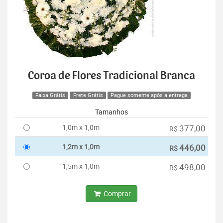
Coroa de Flores Tradicional Branca
Faixa Grátis
Frete Grátis
Pague somente após a entrega
Tamanhos
1,0m x 1,0m
377,00
R$
1,2m x 1,0m
446,00
R$
1,5m x 1,0m
498,00
R$
Comprar