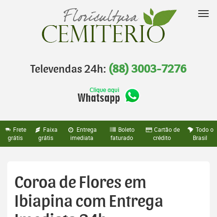
Pular
para
Nav
o
conteúdo
Televendas 24h:
(88) 3003-7276
Frete
Faixa
Entrega
Boleto
Cartão de
Todo o
grátis
grátis
imediata
faturado
crédito
Brasil
Coroa de Flores em
Ibiapina com Entrega