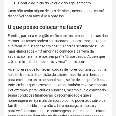
Horário de início do velório e do sepultamento.
Caso não tenha algum desses detalhes, nossa equipe estará
disponível para auxiliá-lo a obtê-los.
O que posso colocar na faixa?
Família, parceria e religião estão entre os temas das faixas das
coroas. Os textos podem ser sucintos – “Com amor, de toda a
sua família”, “Descanse em paz”, “Sinceros sentimentos” – ou
mais elaborados – “O amor não conhece a barreira da
separação, te amaremos sempre” e “Disse Jesus: ‘Aquele que
crê em mim, ainda que morto, viverá’”, entre outros.
As empresas que fornecem coroas de flores contam com uma
lista de frases à disposição do cliente, mas ele tem liberdade
para enviar um texto personalizado, se for de sua preferência.
Vale lembrar que a escolha da coroa também envolve empatia.
Por exemplo: para velórios humildes, mesmo que o convidado
tenha condições financeiras, o recomendado é que a
homenagem esteja mais de acordo com o poder aquisitivo da
família do falecido, para não criar embaraço; o oposto vale
para velórios suntuosos e homenagens empresariais – coroas
baratas podem ficar abaixo do padrão e passar mensagens