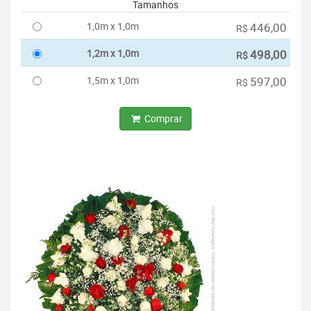
Tamanhos
1,0m x 1,0m
446,00
R$
1,2m x 1,0m
498,00
R$
1,5m x 1,0m
597,00
R$
Comprar