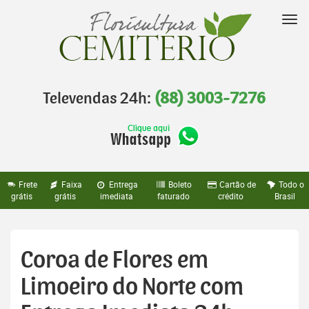
Pular
para
Nav
o
conteúdo
Televendas 24h:
(88) 3003-7276
Frete
Faixa
Entrega
Boleto
Cartão de
Todo o
grátis
grátis
imediata
faturado
crédito
Brasil
Coroa de Flores em
Limoeiro do Norte com