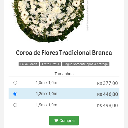
Coroa de Flores Tradicional Branca
Faixa Grátis
Frete Grátis
Pague somente após a entrega
Tamanhos
1,0m x 1,0m
377,00
R$
1,2m x 1,0m
446,00
R$
1,5m x 1,0m
498,00
R$
Comprar