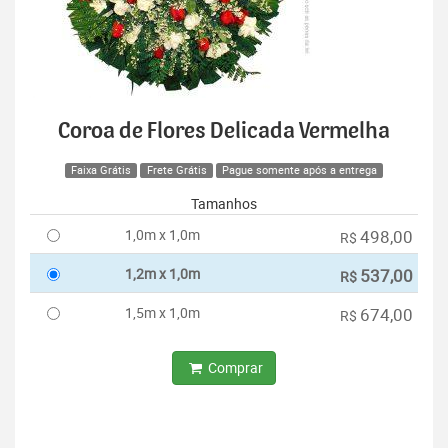
Coroa de Flores Delicada Vermelha
Faixa Grátis
Frete Grátis
Pague somente após a entrega
Tamanhos
1,0m x 1,0m
498,00
R$
1,2m x 1,0m
537,00
R$
1,5m x 1,0m
674,00
R$
Comprar