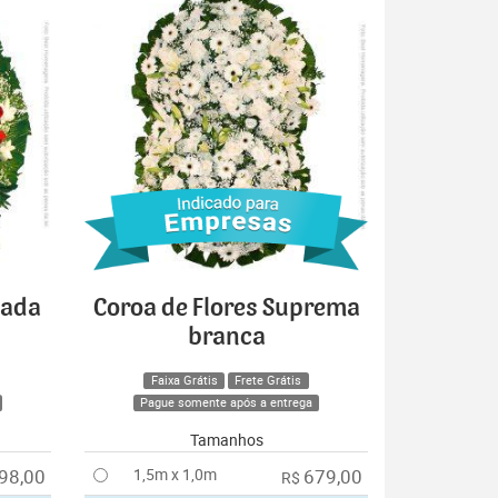
cada
Coroa de Flores Suprema
branca
Faixa Grátis
Frete Grátis
Pague somente após a entrega
Tamanhos
98,00
1,5m x 1,0m
679,00
R$