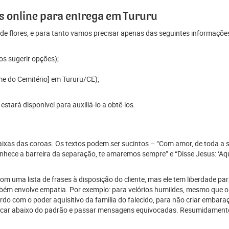
 online para entrega em Tururu
e flores, e para tanto vamos precisar apenas das seguintes informaçõe
os sugerir opções);
me do Cemitério] em Tururu/CE);
tará disponível para auxiliá-lo a obtê-los.
 faixas das coroas. Os textos podem ser sucintos – “Com amor, de toda a 
ece a barreira da separação, te amaremos sempre” e “Disse Jesus: ‘Aque
 uma lista de frases à disposição do cliente, mas ele tem liberdade para
mbém envolve empatia. Por exemplo: para velórios humildes, mesmo que o
 com o poder aquisitivo da família do falecido, para não criar embaraço
car abaixo do padrão e passar mensagens equivocadas. Resumidamente