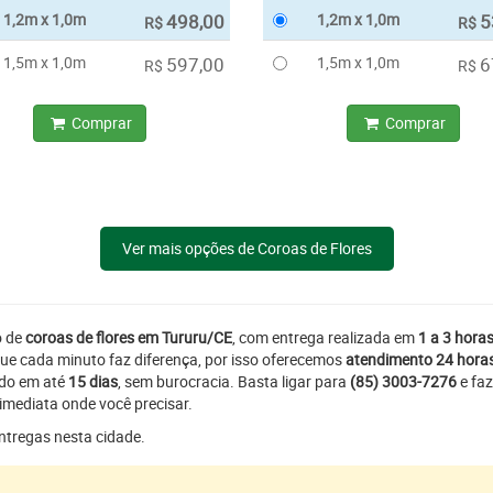
1,2m x 1,0m
498,00
1,2m x 1,0m
5
R$
R$
1,5m x 1,0m
597,00
1,5m x 1,0m
6
R$
R$
Comprar
Comprar
Ver mais opções de Coroas de Flores
o de
coroas de flores em Tururu/CE
, com entrega realizada em
1 a 3 hora
ue cada minuto faz diferença, por isso oferecemos
atendimento 24 hora
ado em até
15 dias
, sem burocracia. Basta ligar para
(85) 3003-7276
e faz
imediata onde você precisar.
entregas nesta cidade.