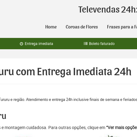
Televendas 24h
Home
Coroas de Flores
Frases para a F
Entrega imediata
Boleto faturado
ruru com Entrega Imediata 24h
ururu e região. Atendimento e entrega 24h inclusive finais de semana e feriado
ru
as e montagem cuidadosa. Para outras opções, clique em
“Ver mais opçõe