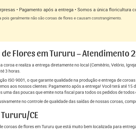
presas • Pagamento após a entrega • Somos a única floricultura c
a pois geralmente não são coroas de flores e causam constrangimento.
 de Flores em Tururu – Atendimento 
coroa e realiza a entrega diretamente no local (Cemitério, Velório, Igrej
té 3 horas.
cação ISO 9001, o que garante qualidade na produção e entrega de coroas 
os aos nossos clientes: Pagamento após a entrega! Você terá até 15 di
s uma das poucas que emite nota fiscal para todos os pedidos de todos o
sivamente no controle de qualidade das saídas de nossas coroas, comp
 Tururu/CE
 coroas de flores em Tururu que está muito bem localizada para entreg