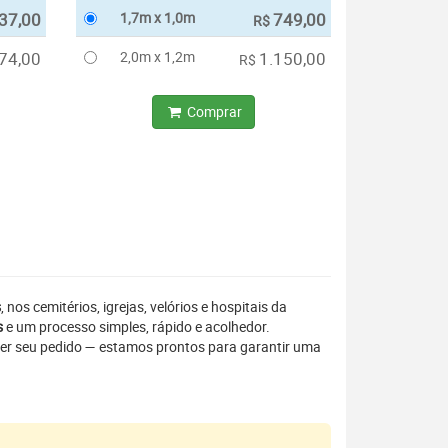
37,00
1,7m x 1,0m
749,00
R$
74,00
2,0m x 1,2m
1.150,00
R$
Comprar
s
, nos cemitérios, igrejas, velórios e hospitais da
s
e um processo simples, rápido e acolhedor.
er seu pedido — estamos prontos para garantir uma