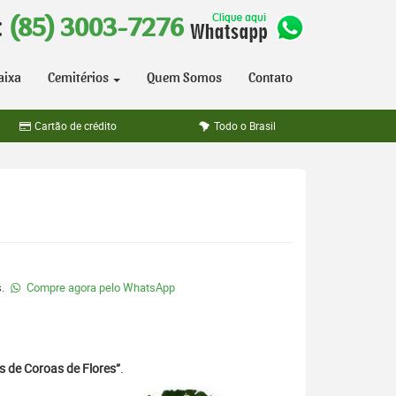
:
(85) 3003-7276
aixa
Cemitérios
Quem Somos
Contato
Cartão de crédito
Todo o Brasil
s.
Compre agora pelo WhatsApp
s de Coroas de Flores”
.