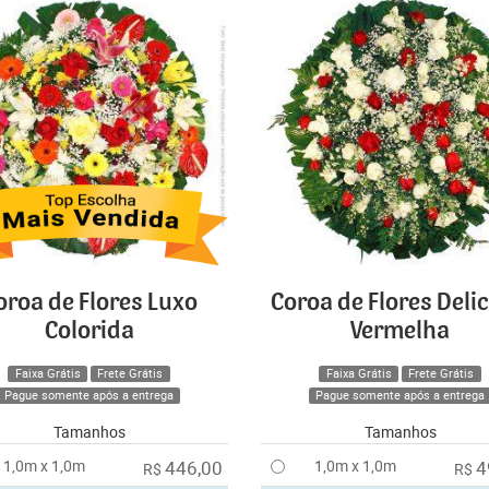
oroa de Flores Luxo
Coroa de Flores Deli
Colorida
Vermelha
Faixa Grátis
Frete Grátis
Faixa Grátis
Frete Grátis
Pague somente após a entrega
Pague somente após a entrega
Tamanhos
Tamanhos
1,0m x 1,0m
446,00
1,0m x 1,0m
4
R$
R$