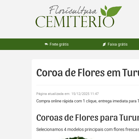
Pular
para
o
conteúdo
Frete grátis
Faixa grátis
Coroa de Flores em Tu
Página atualizada em: 15/12/2025 11:47
Compra online rápida com 1 clique, entrega imediata para T
Coroas de Flores para Turu
Selecionamos 4 modelos principais com flores fresc