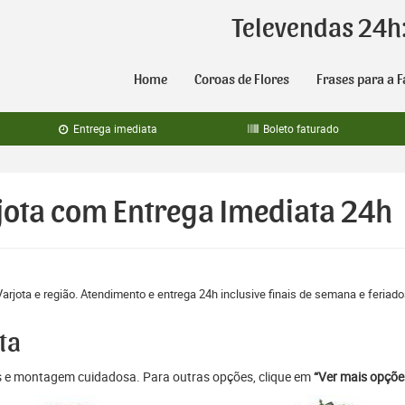
Televendas 24h
Home
Coroas de Flores
Frases para a F
Entrega imediata
Boleto faturado
jota com Entrega Imediata 24h
arjota e região. Atendimento e entrega 24h inclusive finais de semana e feriad
ta
as e montagem cuidadosa. Para outras opções, clique em
“Ver mais opçõe