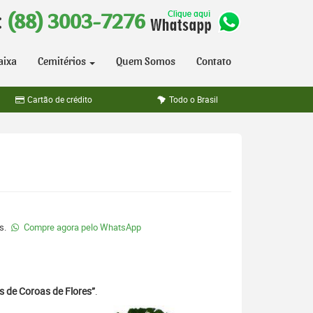
:
(88) 3003-7276
aixa
Cemitérios
Quem Somos
Contato
Cartão de crédito
Todo o Brasil
os.
Compre agora pelo WhatsApp
s de Coroas de Flores”
.