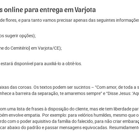
 online para entrega em Varjota
e flores, e para tanto vamos precisar apenas das seguintes informaçõe
os sugerir opções);
me do Cemitério] em Varjota/CE);
tará disponível para auxiliá-lo a obtê-los.
 faixas das coroas. Os textos podem ser sucintos – “Com amor, de toda a 
ece a barreira da separação, te amaremos sempre” e “Disse Jesus: ‘Aque
 uma lista de frases à disposição do cliente, mas ele tem liberdade para
mbém envolve empatia. Por exemplo: para velórios humildes, mesmo que o
 com o poder aquisitivo da família do falecido, para não criar embaraço
car abaixo do padrão e passar mensagens equivocadas. Resumidamente