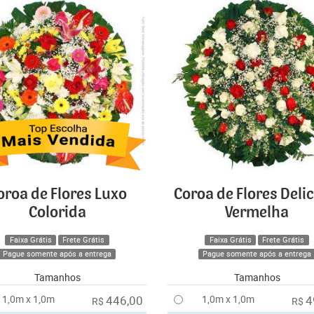
oroa de Flores Luxo
Coroa de Flores Deli
Colorida
Vermelha
Faixa Grátis
Frete Grátis
Faixa Grátis
Frete Grátis
Pague somente após a entrega
Pague somente após a entrega
Tamanhos
Tamanhos
1,0m x 1,0m
446,00
1,0m x 1,0m
4
R$
R$