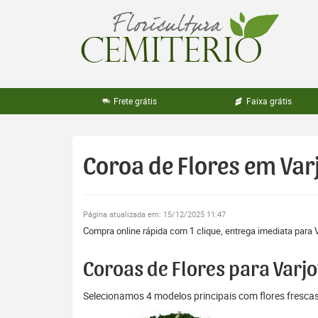
Pular
para
o
conteúdo
Frete grátis
Faixa grátis
Coroa de Flores em Var
Página atualizada em: 15/12/2025 11:47
Compra online rápida com 1 clique, entrega imediata para V
Coroas de Flores para Varjo
Selecionamos 4 modelos principais com flores fresc