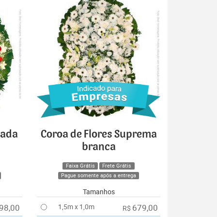
cada
Coroa de Flores Suprema
branca
Faixa Grátis
Frete Grátis
Pague somente após a entrega
Tamanhos
98,00
1,5m x 1,0m
679,00
R$