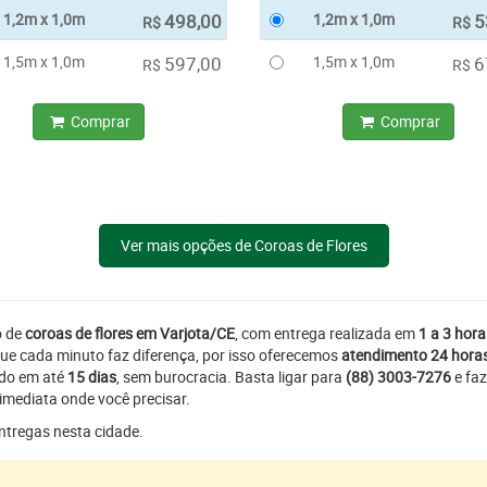
1,2m x 1,0m
498,00
1,2m x 1,0m
5
R$
R$
1,5m x 1,0m
597,00
1,5m x 1,0m
6
R$
R$
Comprar
Comprar
Ver mais opções de Coroas de Flores
o de
coroas de flores em Varjota/CE
, com entrega realizada em
1 a 3 hora
ue cada minuto faz diferença, por isso oferecemos
atendimento 24 hora
ado em até
15 dias
, sem burocracia. Basta ligar para
(88) 3003-7276
e faz
imediata onde você precisar.
entregas nesta cidade.