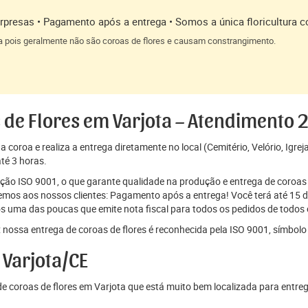
presas • Pagamento após a entrega • Somos a única floricultura c
a pois geralmente não são coroas de flores e causam constrangimento.
 de Flores em Varjota – Atendimento 
coroa e realiza a entrega diretamente no local (Cemitério, Velório, Igrej
té 3 horas.
cação ISO 9001, o que garante qualidade na produção e entrega de coroas 
os aos nossos clientes: Pagamento após a entrega! Você terá até 15 di
s uma das poucas que emite nota fiscal para todos os pedidos de todos o
 nossa entrega de coroas de flores é reconhecida pela ISO 9001, símbolo 
 Varjota/CE
 coroas de flores em Varjota que está muito bem localizada para entre