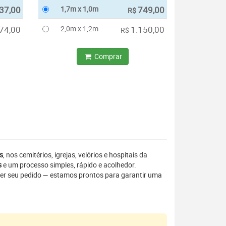
37,00
1,7m x 1,0m
749,00
R$
74,00
2,0m x 1,2m
1.150,00
R$
Comprar
s
, nos cemitérios, igrejas, velórios e hospitais da
s
e um processo simples, rápido e acolhedor.
er seu pedido — estamos prontos para garantir uma