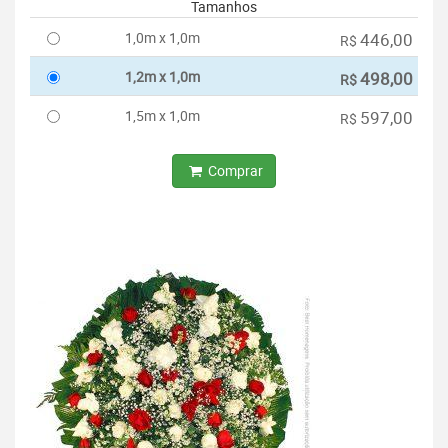
Tamanhos
1,0m x 1,0m
446,00
R$
1,2m x 1,0m
498,00
R$
1,5m x 1,0m
597,00
R$
Comprar