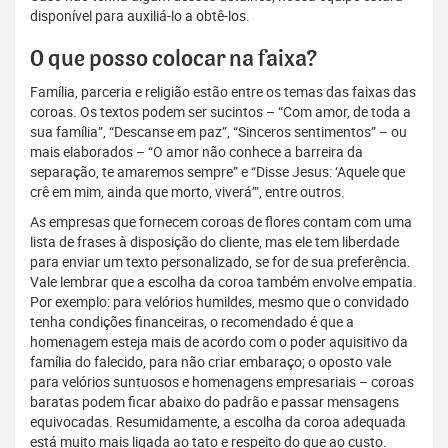
disponível para auxiliá-lo a obtê-los.
O que posso colocar na faixa?
Família, parceria e religião estão entre os temas das faixas das
coroas. Os textos podem ser sucintos – “Com amor, de toda a
sua família”, “Descanse em paz”, “Sinceros sentimentos” – ou
mais elaborados – “O amor não conhece a barreira da
separação, te amaremos sempre” e “Disse Jesus: ‘Aquele que
crê em mim, ainda que morto, viverá’”, entre outros.
As empresas que fornecem coroas de flores contam com uma
lista de frases à disposição do cliente, mas ele tem liberdade
para enviar um texto personalizado, se for de sua preferência.
Vale lembrar que a escolha da coroa também envolve empatia.
Por exemplo: para velórios humildes, mesmo que o convidado
tenha condições financeiras, o recomendado é que a
homenagem esteja mais de acordo com o poder aquisitivo da
família do falecido, para não criar embaraço; o oposto vale
para velórios suntuosos e homenagens empresariais – coroas
baratas podem ficar abaixo do padrão e passar mensagens
equivocadas. Resumidamente, a escolha da coroa adequada
está muito mais ligada ao tato e respeito do que ao custo.