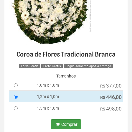
Coroa de Flores Tradicional Branca
Faixa Grátis
Frete Grátis
Pague somente após a entrega
Tamanhos
1,0m x 1,0m
377,00
R$
1,2m x 1,0m
446,00
R$
1,5m x 1,0m
498,00
R$
Comprar