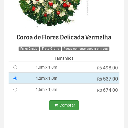
Coroa de Flores Delicada Vermelha
Faixa Grátis
Frete Grátis
Pague somente após a entrega
Tamanhos
1,0m x 1,0m
498,00
R$
1,2m x 1,0m
537,00
R$
1,5m x 1,0m
674,00
R$
Comprar