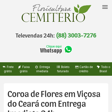
Pular
para
Nav
o
conteúdo
Televendas 24h:
(88) 3003-7276
Frete
Faixa
Entrega
Boleto
Cartão de
Todo o
grátis
grátis
imediata
faturado
crédito
Brasil
Coroa de Flores em Viçosa
do Ceará com Entrega