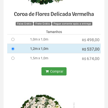
Coroa de Flores Delicada Vermelha
Faixa Grátis
Frete Grátis
Pague somente após a entrega
Tamanhos
1,0m x 1,0m
498,00
R$
1,2m x 1,0m
537,00
R$
1,5m x 1,0m
674,00
R$
Comprar