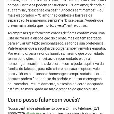
coroas. Os textos podem ser sucintos – “Com amor, de toda a
sua família”, “Descanse em paz”, “Sinceros sentimentos” – ou
mais elaborados – “O amor não conhece a barreira da
separação, te amaremos sempre” e “Disse Jesus: ‘Aquele que
crê em mim, ainda que morto, viverá’”, entre outros.
As empresas que fornecem coroas de flores contam com uma
lista de frases à disposição do cliente, mas ele tem liberdade
para enviar um texto personalizado, se for de sua preferência.
Vale lembrar que a escolha da coroa também envolve empatia.
Por exemplo: para velórios humildes, mesmo que o convidado
tenha condições financeiras, o recomendado é que a
homenagem esteja mais de acordo com o poder aquisitivo da
família do falecido, para não criar embaraço; o oposto vale
para velórios suntuosos e homenagens empresariais – coroas
baratas podem ficar abaixo do padrão e passar mensagens
equivocadas. Resumidamente, a escolha da coroa adequada
está muito mais ligada ao tato e respeito do que ao custo.
Como posso falar com vocês?
Nossa central de atendimento opera 24 h no telefone:
(27)
3003-7276
WhatsApp
e chat online disponíveis todos os dias,