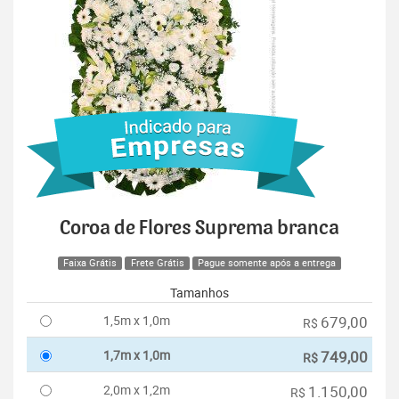
Coroa de Flores Suprema branca
Faixa Grátis
Frete Grátis
Pague somente após a entrega
Tamanhos
1,5m x 1,0m
679,00
R$
1,7m x 1,0m
749,00
R$
2,0m x 1,2m
1.150,00
R$