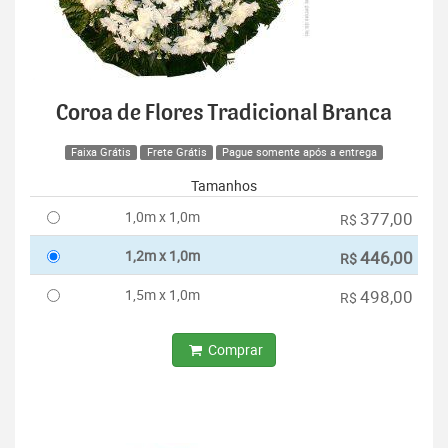
Coroa de Flores Tradicional Branca
Faixa Grátis
Frete Grátis
Pague somente após a entrega
Tamanhos
1,0m x 1,0m
377,00
R$
1,2m x 1,0m
446,00
R$
1,5m x 1,0m
498,00
R$
Comprar