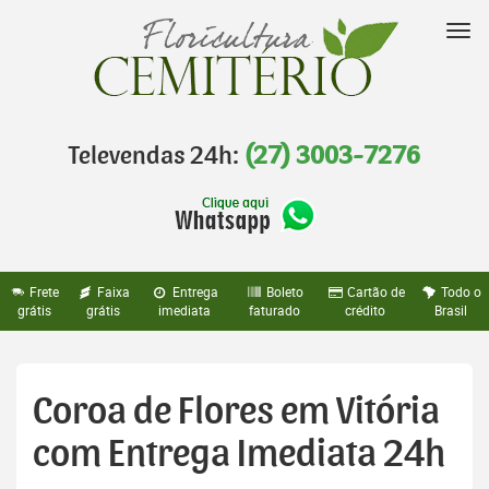
Pular
para
Nav
o
conteúdo
Televendas 24h:
(27) 3003-7276
Frete
Faixa
Entrega
Boleto
Cartão de
Todo o
grátis
grátis
imediata
faturado
crédito
Brasil
Coroa de Flores em Vitória
com Entrega Imediata 24h