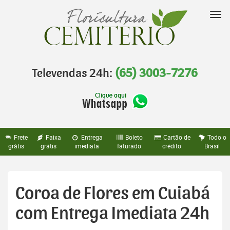
Pular
para
Nav
o
conteúdo
Televendas 24h:
(65) 3003-7276
Frete
Faixa
Entrega
Boleto
Cartão de
Todo o
grátis
grátis
imediata
faturado
crédito
Brasil
Coroa de Flores em Cuiabá
com Entrega Imediata 24h