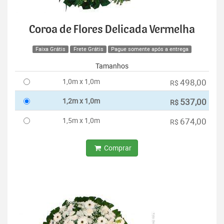
Coroa de Flores Delicada Vermelha
Faixa Grátis
Frete Grátis
Pague somente após a entrega
Tamanhos
1,0m x 1,0m
498,00
R$
1,2m x 1,0m
537,00
R$
1,5m x 1,0m
674,00
R$
Comprar