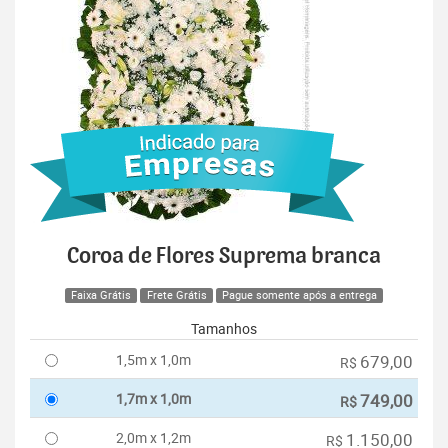
Coroa de Flores Suprema branca
Faixa Grátis
Frete Grátis
Pague somente após a entrega
Tamanhos
1,5m x 1,0m
679,00
R$
1,7m x 1,0m
749,00
R$
2,0m x 1,2m
1.150,00
R$