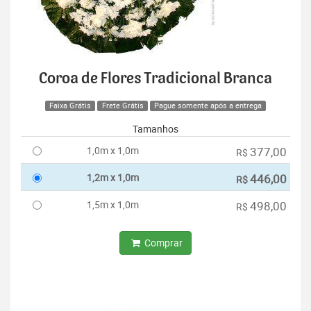
Coroa de Flores Tradicional Branca
Faixa Grátis
Frete Grátis
Pague somente após a entrega
Tamanhos
1,0m x 1,0m
377,00
R$
1,2m x 1,0m
446,00
R$
1,5m x 1,0m
498,00
R$
Comprar