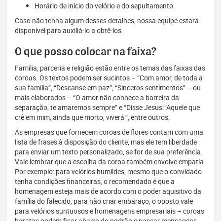
Horário de início do velório e do sepultamento.
Caso não tenha algum desses detalhes, nossa equipe estará
disponível para auxiliá-lo a obtê-los.
O que posso colocar na faixa?
Família, parceria e religião estão entre os temas das faixas das
coroas. Os textos podem ser sucintos – “Com amor, de toda a
sua família”, “Descanse em paz”, “Sinceros sentimentos” – ou
mais elaborados – “O amor não conhece a barreira da
separação, te amaremos sempre” e “Disse Jesus: ‘Aquele que
crê em mim, ainda que morto, viverá’”, entre outros.
As empresas que fornecem coroas de flores contam com uma
lista de frases à disposição do cliente, mas ele tem liberdade
para enviar um texto personalizado, se for de sua preferência.
Vale lembrar que a escolha da coroa também envolve empatia.
Por exemplo: para velórios humildes, mesmo que o convidado
tenha condições financeiras, o recomendado é que a
homenagem esteja mais de acordo com o poder aquisitivo da
família do falecido, para não criar embaraço; o oposto vale
para velórios suntuosos e homenagens empresariais – coroas
baratas podem ficar abaixo do padrão e passar mensagens