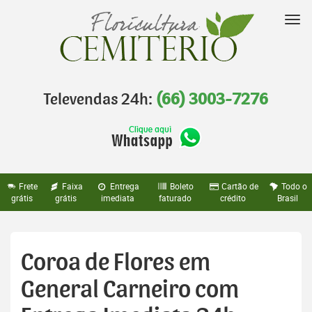
Pular
para
Nav
o
conteúdo
Televendas 24h:
(66) 3003-7276
Frete
Faixa
Entrega
Boleto
Cartão de
Todo o
grátis
grátis
imediata
faturado
crédito
Brasil
Coroa de Flores em
General Carneiro com