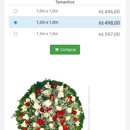
Tamanhos
1,0m x 1,0m
446,00
R$
1,2m x 1,0m
498,00
R$
1,5m x 1,0m
597,00
R$
Comprar