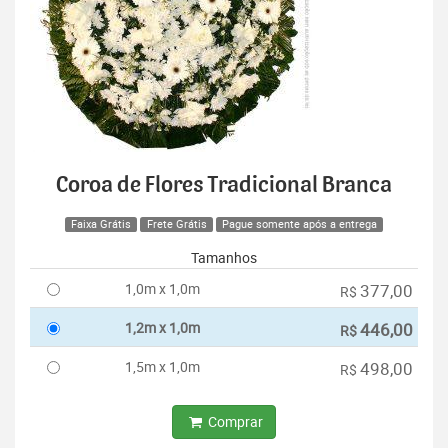
Coroa de Flores Tradicional Branca
Faixa Grátis
Frete Grátis
Pague somente após a entrega
Tamanhos
1,0m x 1,0m
377,00
R$
1,2m x 1,0m
446,00
R$
1,5m x 1,0m
498,00
R$
Comprar