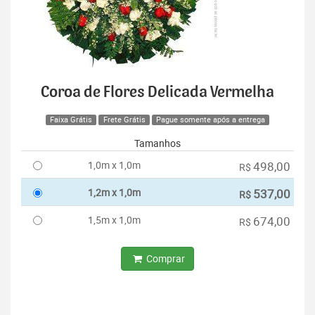
Coroa de Flores Delicada Vermelha
Faixa Grátis
Frete Grátis
Pague somente após a entrega
Tamanhos
1,0m x 1,0m
498,00
R$
1,2m x 1,0m
537,00
R$
1,5m x 1,0m
674,00
R$
Comprar