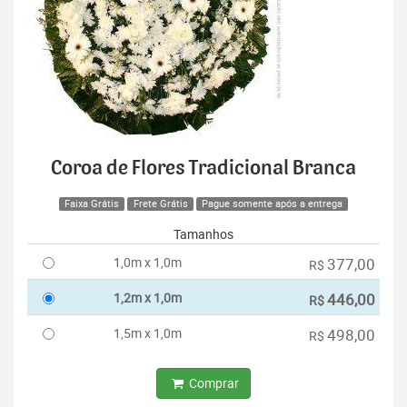
Coroa de Flores Tradicional Branca
Faixa Grátis
Frete Grátis
Pague somente após a entrega
Tamanhos
1,0m x 1,0m
377,00
R$
1,2m x 1,0m
446,00
R$
1,5m x 1,0m
498,00
R$
Comprar