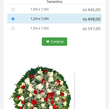
Tamanhos
1,0m x 1,0m
446,00
R$
1,2m x 1,0m
498,00
R$
1,5m x 1,0m
597,00
R$
Comprar