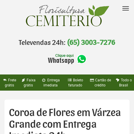
Pular
para
Nav
o
conteúdo
Televendas 24h:
(65) 3003-7276
Frete
Faixa
Entrega
Boleto
Cartão de
Todo o
grátis
grátis
imediata
faturado
crédito
Brasil
Coroa de Flores em Várzea
Grande com Entrega