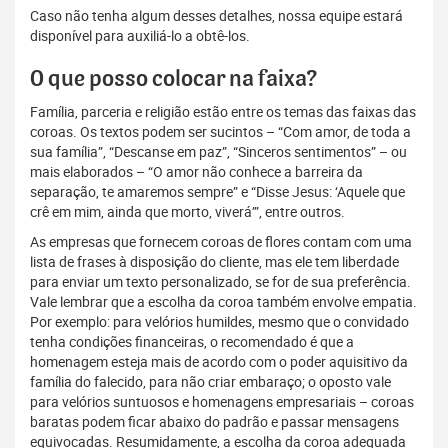
Caso não tenha algum desses detalhes, nossa equipe estará
disponível para auxiliá-lo a obtê-los.
O que posso colocar na faixa?
Família, parceria e religião estão entre os temas das faixas das
coroas. Os textos podem ser sucintos – “Com amor, de toda a
sua família”, “Descanse em paz”, “Sinceros sentimentos” – ou
mais elaborados – “O amor não conhece a barreira da
separação, te amaremos sempre” e “Disse Jesus: ‘Aquele que
crê em mim, ainda que morto, viverá’”, entre outros.
As empresas que fornecem coroas de flores contam com uma
lista de frases à disposição do cliente, mas ele tem liberdade
para enviar um texto personalizado, se for de sua preferência.
Vale lembrar que a escolha da coroa também envolve empatia.
Por exemplo: para velórios humildes, mesmo que o convidado
tenha condições financeiras, o recomendado é que a
homenagem esteja mais de acordo com o poder aquisitivo da
família do falecido, para não criar embaraço; o oposto vale
para velórios suntuosos e homenagens empresariais – coroas
baratas podem ficar abaixo do padrão e passar mensagens
equivocadas. Resumidamente, a escolha da coroa adequada