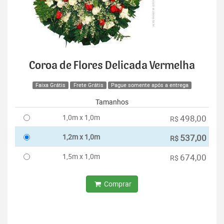
Coroa de Flores Delicada Vermelha
Faixa Grátis
Frete Grátis
Pague somente após a entrega
Tamanhos
1,0m x 1,0m
498,00
R$
1,2m x 1,0m
537,00
R$
1,5m x 1,0m
674,00
R$
Comprar