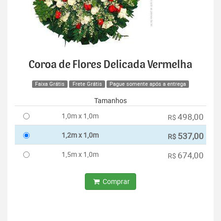
Coroa de Flores Delicada Vermelha
Faixa Grátis
Frete Grátis
Pague somente após a entrega
Tamanhos
1,0m x 1,0m
498,00
R$
1,2m x 1,0m
537,00
R$
1,5m x 1,0m
674,00
R$
Comprar