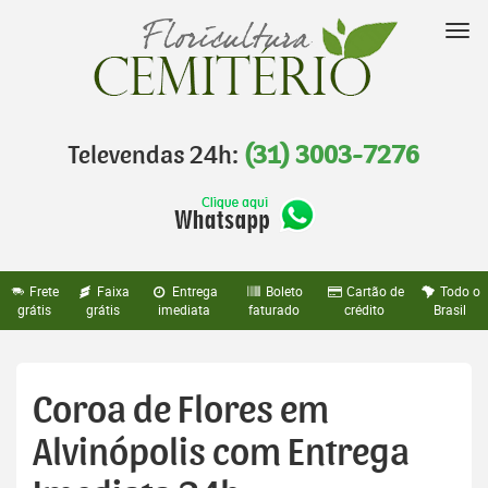
Pular
para
Nav
o
conteúdo
Televendas 24h:
(31) 3003-7276
Frete
Faixa
Entrega
Boleto
Cartão de
Todo o
grátis
grátis
imediata
faturado
crédito
Brasil
Coroa de Flores em
Alvinópolis com Entrega