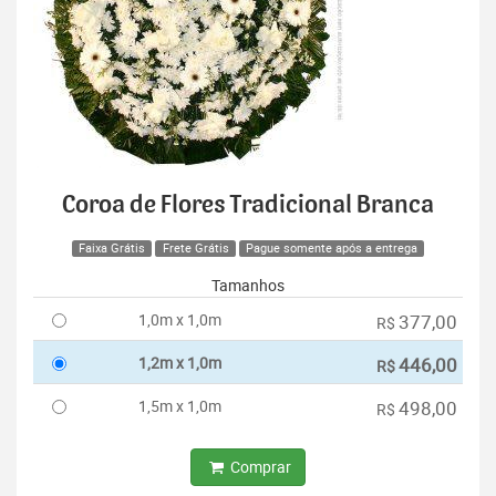
Coroa de Flores Tradicional Branca
Faixa Grátis
Frete Grátis
Pague somente após a entrega
Tamanhos
1,0m x 1,0m
377,00
R$
1,2m x 1,0m
446,00
R$
1,5m x 1,0m
498,00
R$
Comprar