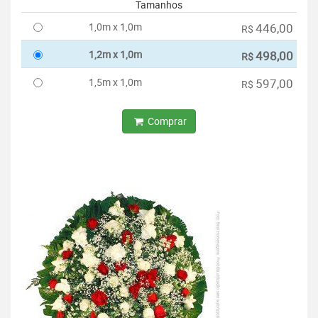
Tamanhos
1,0m x 1,0m
446,00
R$
1,2m x 1,0m
498,00
R$
1,5m x 1,0m
597,00
R$
Comprar