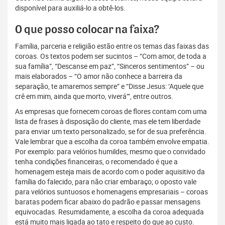
disponível para auxiliá-lo a obtê-los.
O que posso colocar na faixa?
Família, parceria e religião estão entre os temas das faixas das
coroas. Os textos podem ser sucintos – “Com amor, de toda a
sua família”, “Descanse em paz”, “Sinceros sentimentos” – ou
mais elaborados – “O amor não conhece a barreira da
separação, te amaremos sempre” e “Disse Jesus: ‘Aquele que
crê em mim, ainda que morto, viverá’”, entre outros.
As empresas que fornecem coroas de flores contam com uma
lista de frases à disposição do cliente, mas ele tem liberdade
para enviar um texto personalizado, se for de sua preferência.
Vale lembrar que a escolha da coroa também envolve empatia.
Por exemplo: para velórios humildes, mesmo que o convidado
tenha condições financeiras, o recomendado é que a
homenagem esteja mais de acordo com o poder aquisitivo da
família do falecido, para não criar embaraço; o oposto vale
para velórios suntuosos e homenagens empresariais – coroas
baratas podem ficar abaixo do padrão e passar mensagens
equivocadas. Resumidamente, a escolha da coroa adequada
está muito mais ligada ao tato e respeito do que ao custo.