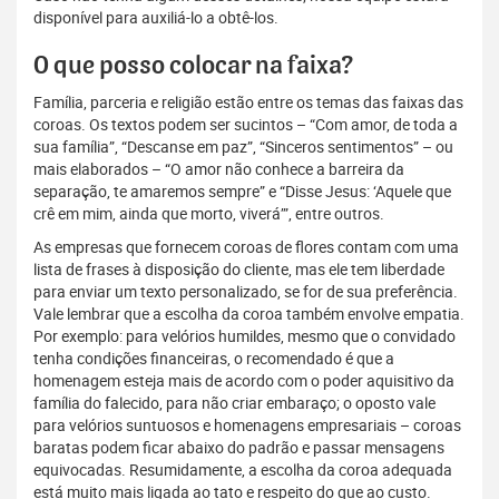
disponível para auxiliá-lo a obtê-los.
O que posso colocar na faixa?
Família, parceria e religião estão entre os temas das faixas das
coroas. Os textos podem ser sucintos – “Com amor, de toda a
sua família”, “Descanse em paz”, “Sinceros sentimentos” – ou
mais elaborados – “O amor não conhece a barreira da
separação, te amaremos sempre” e “Disse Jesus: ‘Aquele que
crê em mim, ainda que morto, viverá’”, entre outros.
As empresas que fornecem coroas de flores contam com uma
lista de frases à disposição do cliente, mas ele tem liberdade
para enviar um texto personalizado, se for de sua preferência.
Vale lembrar que a escolha da coroa também envolve empatia.
Por exemplo: para velórios humildes, mesmo que o convidado
tenha condições financeiras, o recomendado é que a
homenagem esteja mais de acordo com o poder aquisitivo da
família do falecido, para não criar embaraço; o oposto vale
para velórios suntuosos e homenagens empresariais – coroas
baratas podem ficar abaixo do padrão e passar mensagens
equivocadas. Resumidamente, a escolha da coroa adequada
está muito mais ligada ao tato e respeito do que ao custo.