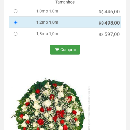
Tamanhos
1,0m x 1,0m
446,00
R$
1,2m x 1,0m
498,00
R$
1,5m x 1,0m
597,00
R$
Comprar