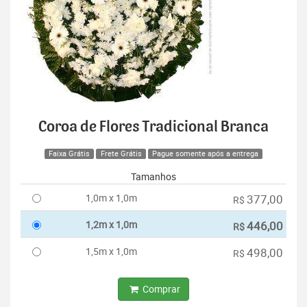
Coroa de Flores Tradicional Branca
Faixa Grátis
Frete Grátis
Pague somente após a entrega
Tamanhos
1,0m x 1,0m
377,00
R$
1,2m x 1,0m
446,00
R$
1,5m x 1,0m
498,00
R$
Comprar