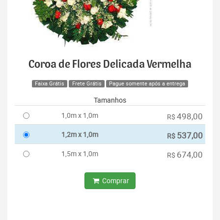
Coroa de Flores Delicada Vermelha
Faixa Grátis
Frete Grátis
Pague somente após a entrega
Tamanhos
1,0m x 1,0m
498,00
R$
1,2m x 1,0m
537,00
R$
1,5m x 1,0m
674,00
R$
Comprar