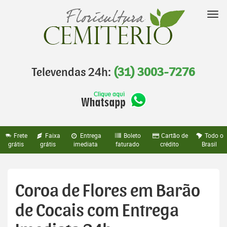
Pular
para
Nav
o
conteúdo
Televendas 24h:
(31) 3003-7276
Frete
Faixa
Entrega
Boleto
Cartão de
Todo o
grátis
grátis
imediata
faturado
crédito
Brasil
Coroa de Flores em Barão
de Cocais com Entrega