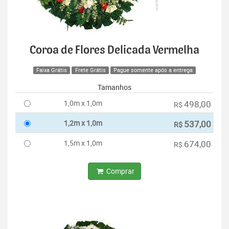
Coroa de Flores Delicada Vermelha
Faixa Grátis
Frete Grátis
Pague somente após a entrega
Tamanhos
1,0m x 1,0m
498,00
R$
1,2m x 1,0m
537,00
R$
1,5m x 1,0m
674,00
R$
Comprar