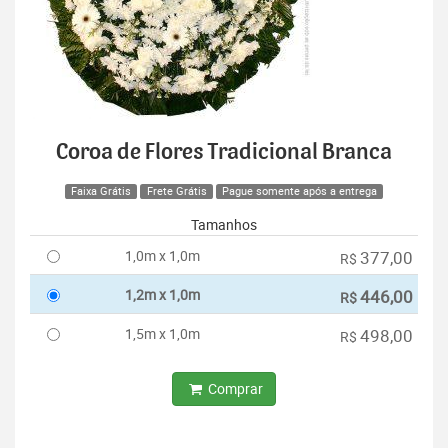
Coroa de Flores Tradicional Branca
Faixa Grátis
Frete Grátis
Pague somente após a entrega
Tamanhos
1,0m x 1,0m
377,00
R$
1,2m x 1,0m
446,00
R$
1,5m x 1,0m
498,00
R$
Comprar