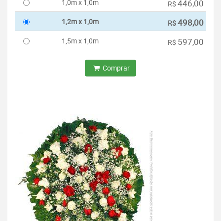
1,0m x 1,0m
446,00
R$
1,2m x 1,0m
498,00
R$
1,5m x 1,0m
597,00
R$
Comprar