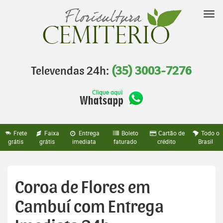
Pular
para
Nav
o
conteúdo
Televendas 24h:
(35) 3003-7276
Frete
Faixa
Entrega
Boleto
Cartão de
Todo o
grátis
grátis
imediata
faturado
crédito
Brasil
Coroa de Flores em
Cambuí com Entrega