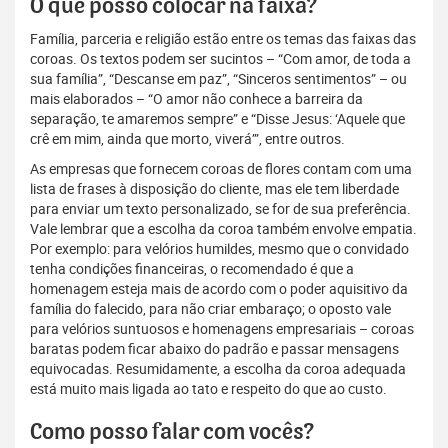
O que posso colocar na faixa?
Família, parceria e religião estão entre os temas das faixas das
coroas. Os textos podem ser sucintos – “Com amor, de toda a
sua família”, “Descanse em paz”, “Sinceros sentimentos” – ou
mais elaborados – “O amor não conhece a barreira da
separação, te amaremos sempre” e “Disse Jesus: ‘Aquele que
crê em mim, ainda que morto, viverá’”, entre outros.
As empresas que fornecem coroas de flores contam com uma
lista de frases à disposição do cliente, mas ele tem liberdade
para enviar um texto personalizado, se for de sua preferência.
Vale lembrar que a escolha da coroa também envolve empatia.
Por exemplo: para velórios humildes, mesmo que o convidado
tenha condições financeiras, o recomendado é que a
homenagem esteja mais de acordo com o poder aquisitivo da
família do falecido, para não criar embaraço; o oposto vale
para velórios suntuosos e homenagens empresariais – coroas
baratas podem ficar abaixo do padrão e passar mensagens
equivocadas. Resumidamente, a escolha da coroa adequada
está muito mais ligada ao tato e respeito do que ao custo.
Como posso falar com vocês?