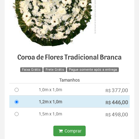
Coroa de Flores Tradicional Branca
Faixa Grátis
Frete Grátis
Pague somente após a entrega
Tamanhos
1,0m x 1,0m
377,00
R$
1,2m x 1,0m
446,00
R$
1,5m x 1,0m
498,00
R$
Comprar