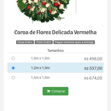
Coroa de Flores Delicada Vermelha
Faixa Grátis
Frete Grátis
Pague somente após a entrega
Tamanhos
1,0m x 1,0m
498,00
R$
1,2m x 1,0m
537,00
R$
1,5m x 1,0m
674,00
R$
Comprar