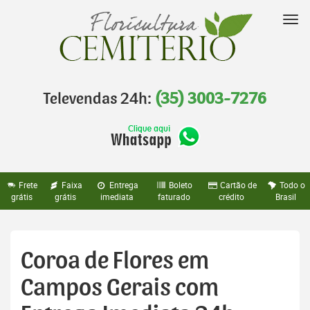
Pular
para
Nav
o
conteúdo
Televendas 24h:
(35) 3003-7276
Frete
Faixa
Entrega
Boleto
Cartão de
Todo o
grátis
grátis
imediata
faturado
crédito
Brasil
Coroa de Flores em
Campos Gerais com