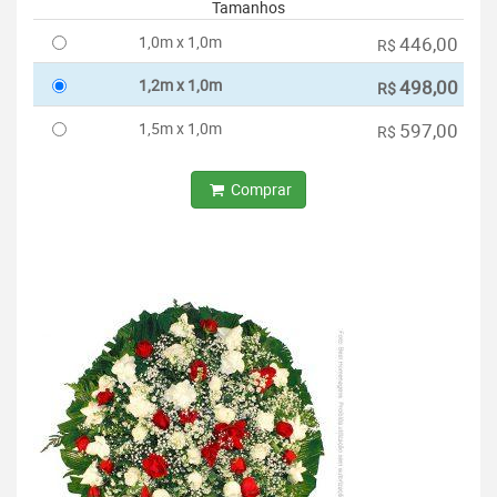
Tamanhos
1,0m x 1,0m
446,00
R$
1,2m x 1,0m
498,00
R$
1,5m x 1,0m
597,00
R$
Comprar