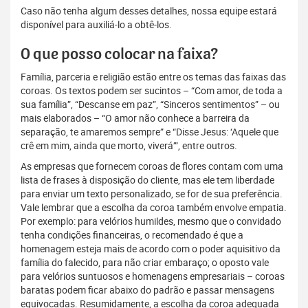
Caso não tenha algum desses detalhes, nossa equipe estará
disponível para auxiliá-lo a obtê-los.
O que posso colocar na faixa?
Família, parceria e religião estão entre os temas das faixas das
coroas. Os textos podem ser sucintos – “Com amor, de toda a
sua família”, “Descanse em paz”, “Sinceros sentimentos” – ou
mais elaborados – “O amor não conhece a barreira da
separação, te amaremos sempre” e “Disse Jesus: ‘Aquele que
crê em mim, ainda que morto, viverá’”, entre outros.
As empresas que fornecem coroas de flores contam com uma
lista de frases à disposição do cliente, mas ele tem liberdade
para enviar um texto personalizado, se for de sua preferência.
Vale lembrar que a escolha da coroa também envolve empatia.
Por exemplo: para velórios humildes, mesmo que o convidado
tenha condições financeiras, o recomendado é que a
homenagem esteja mais de acordo com o poder aquisitivo da
família do falecido, para não criar embaraço; o oposto vale
para velórios suntuosos e homenagens empresariais – coroas
baratas podem ficar abaixo do padrão e passar mensagens
equivocadas. Resumidamente, a escolha da coroa adequada