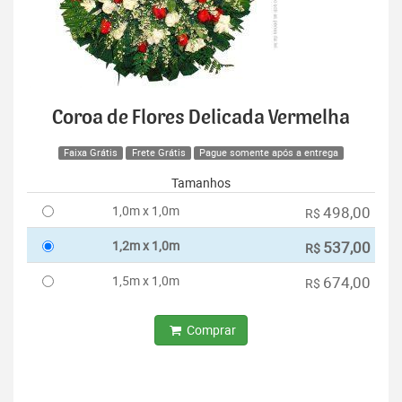
Coroa de Flores Delicada Vermelha
Faixa Grátis
Frete Grátis
Pague somente após a entrega
Tamanhos
1,0m x 1,0m
498,00
R$
1,2m x 1,0m
537,00
R$
1,5m x 1,0m
674,00
R$
Comprar