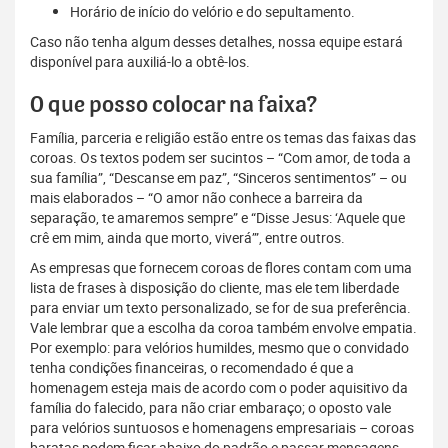
Horário de início do velório e do sepultamento.
Caso não tenha algum desses detalhes, nossa equipe estará
disponível para auxiliá-lo a obtê-los.
O que posso colocar na faixa?
Família, parceria e religião estão entre os temas das faixas das
coroas. Os textos podem ser sucintos – “Com amor, de toda a
sua família”, “Descanse em paz”, “Sinceros sentimentos” – ou
mais elaborados – “O amor não conhece a barreira da
separação, te amaremos sempre” e “Disse Jesus: ‘Aquele que
crê em mim, ainda que morto, viverá’”, entre outros.
As empresas que fornecem coroas de flores contam com uma
lista de frases à disposição do cliente, mas ele tem liberdade
para enviar um texto personalizado, se for de sua preferência.
Vale lembrar que a escolha da coroa também envolve empatia.
Por exemplo: para velórios humildes, mesmo que o convidado
tenha condições financeiras, o recomendado é que a
homenagem esteja mais de acordo com o poder aquisitivo da
família do falecido, para não criar embaraço; o oposto vale
para velórios suntuosos e homenagens empresariais – coroas
baratas podem ficar abaixo do padrão e passar mensagens