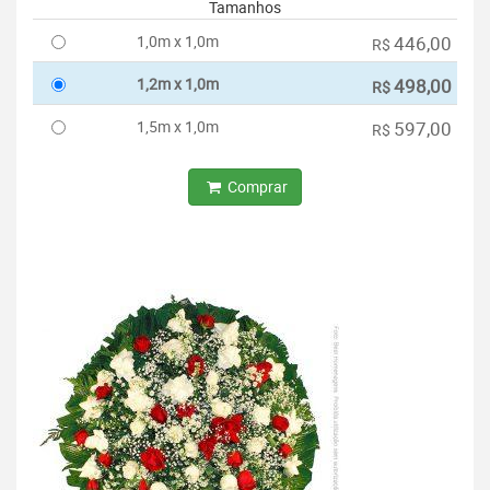
Tamanhos
1,0m x 1,0m
446,00
R$
1,2m x 1,0m
498,00
R$
1,5m x 1,0m
597,00
R$
Comprar