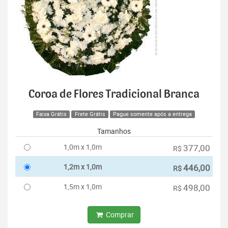
Coroa de Flores Tradicional Branca
Faixa Grátis
Frete Grátis
Pague somente após a entrega
Tamanhos
1,0m x 1,0m
377,00
R$
1,2m x 1,0m
446,00
R$
1,5m x 1,0m
498,00
R$
Comprar