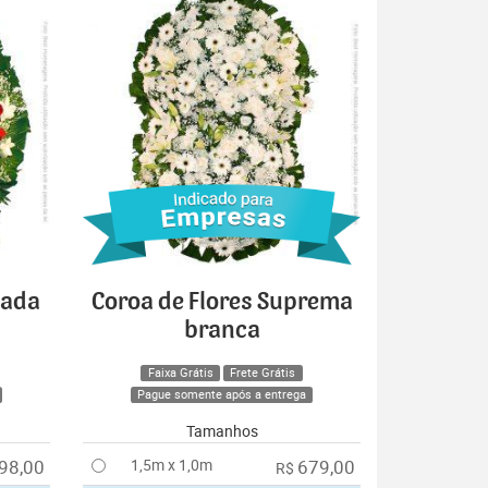
cada
Coroa de Flores Suprema
branca
Faixa Grátis
Frete Grátis
Pague somente após a entrega
Tamanhos
98,00
1,5m x 1,0m
679,00
R$