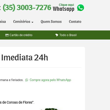
:
(35) 3003-7276
aixa
Cemitérios
Quem Somos
Contato
Cartão de crédito
Todo o Brasil
 Imediata 24h
semana e feriados.
Compre agora pelo WhatsApp
s de Coroas de Flores”
.