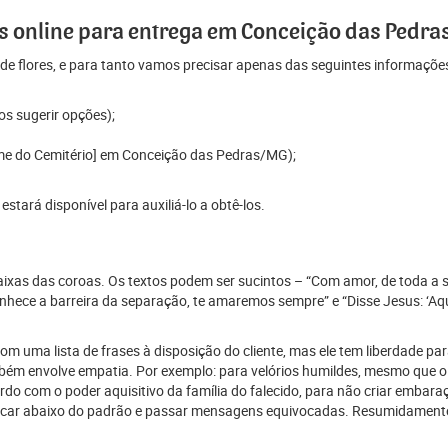
 online para entrega em Conceição das Pedra
e flores, e para tanto vamos precisar apenas das seguintes informaçõe
os sugerir opções);
ome do Cemitério] em Conceição das Pedras/MG);
tará disponível para auxiliá-lo a obtê-los.
 faixas das coroas. Os textos podem ser sucintos – “Com amor, de toda a 
ece a barreira da separação, te amaremos sempre” e “Disse Jesus: ‘Aque
 uma lista de frases à disposição do cliente, mas ele tem liberdade para
mbém envolve empatia. Por exemplo: para velórios humildes, mesmo que o
 com o poder aquisitivo da família do falecido, para não criar embaraço
car abaixo do padrão e passar mensagens equivocadas. Resumidamente