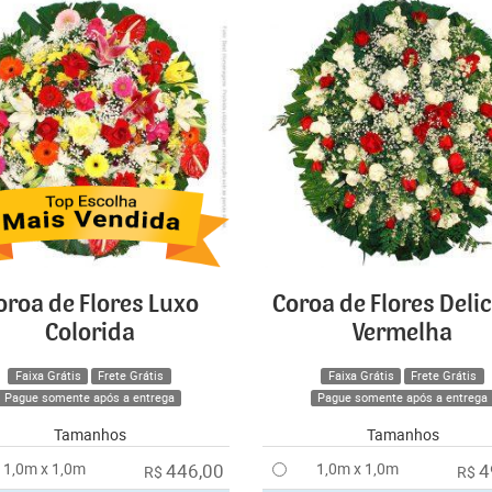
oroa de Flores Luxo
Coroa de Flores Deli
Colorida
Vermelha
Faixa Grátis
Frete Grátis
Faixa Grátis
Frete Grátis
Pague somente após a entrega
Pague somente após a entrega
Tamanhos
Tamanhos
1,0m x 1,0m
446,00
1,0m x 1,0m
4
R$
R$