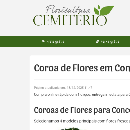
Pular
para
o
conteúdo
Frete grátis
Faixa grátis
Coroa de Flores em Co
Página atualizada em: 15/12/2025 11:47
Compra online rápida com 1 clique, entrega imediata para 
Coroas de Flores para Conc
Selecionamos 4 modelos principais com flores fresc