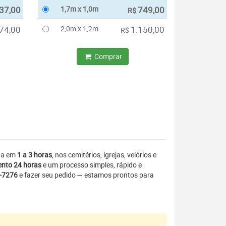
37,00
1,7m x 1,0m
749,00
R$
74,00
2,0m x 1,2m
1.150,00
R$
Comprar
ada em
1 a 3 horas
, nos cemitérios, igrejas, velórios e
nto 24 horas
e um processo simples, rápido e
3-7276
e fazer seu pedido — estamos prontos para