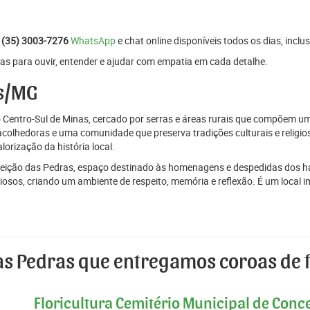
:
(35) 3003-7276
WhatsApp
e chat online disponíveis todos os dias, inclus
as para ouvir, entender e ajudar com empatia em cada detalhe.
as/MG
Centro-Sul de Minas, cercado por serras e áreas rurais que compõem um c
acolhedoras e uma comunidade que preserva tradições culturais e religio
alorização da história local.
eição das Pedras, espaço destinado às homenagens e despedidas dos hab
iosos, criando um ambiente de respeito, memória e reflexão. É um local i
.
as Pedras que entregamos coroas de f
Floricultura Cemitério Municipal de Conc