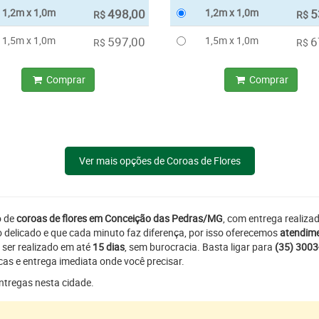
1,2m x 1,0m
498,00
1,2m x 1,0m
5
R$
R$
1,5m x 1,0m
597,00
1,5m x 1,0m
6
R$
R$
Comprar
Comprar
Ver mais opções de Coroas de Flores
o de
coroas de flores em Conceição das Pedras/MG
, com entrega realiz
delicado e que cada minuto faz diferença, por isso oferecemos
atendime
 ser realizado em até
15 dias
, sem burocracia. Basta ligar para
(35) 300
as e entrega imediata onde você precisar.
entregas nesta cidade.