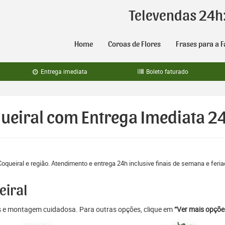
Televendas 24h
Home
Coroas de Flores
Frases para a F
Entrega imediata
Boleto faturado
queiral com Entrega Imediata 2
oqueiral e região. Atendimento e entrega 24h inclusive finais de semana e feri
eiral
as e montagem cuidadosa. Para outras opções, clique em
“Ver mais opçõe