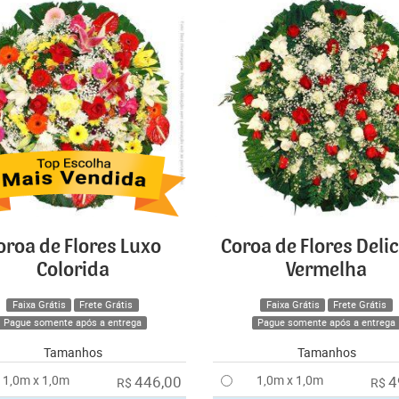
oroa de Flores Luxo
Coroa de Flores Deli
Colorida
Vermelha
Faixa Grátis
Frete Grátis
Faixa Grátis
Frete Grátis
Pague somente após a entrega
Pague somente após a entrega
Tamanhos
Tamanhos
1,0m x 1,0m
446,00
1,0m x 1,0m
4
R$
R$