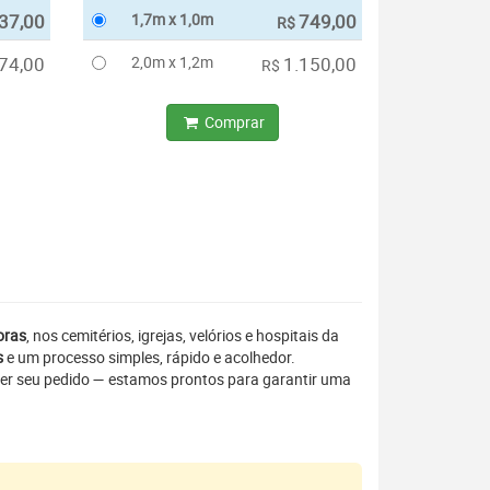
37,00
1,7m x 1,0m
749,00
R$
74,00
2,0m x 1,2m
1.150,00
R$
Comprar
oras
, nos cemitérios, igrejas, velórios e hospitais da
s
e um processo simples, rápido e acolhedor.
er seu pedido — estamos prontos para garantir uma