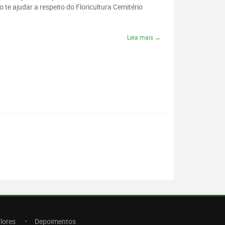
te ajudar a respeito do Floricultura Cemitério
Leia mais →
lores
Depoimentos