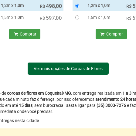
1,2m x 1,0m
498,00
1,2m x 1,0m
5
R$
R$
1,5m x 1,0m
597,00
1,5m x 1,0m
6
R$
R$
Comprar
Comprar
Ver mais opções de Coroas de Flores
o de
coroas de flores em Coqueiral/MG
, com entrega realizada em
1 a 3 h
ue cada minuto faz diferença, por isso oferecemos
atendimento 24 hora
ado em até
15 dias
, sem burocracia. Basta ligar para
(35) 3003-7276
e faz
imediata onde você precisar.
entregas nesta cidade.