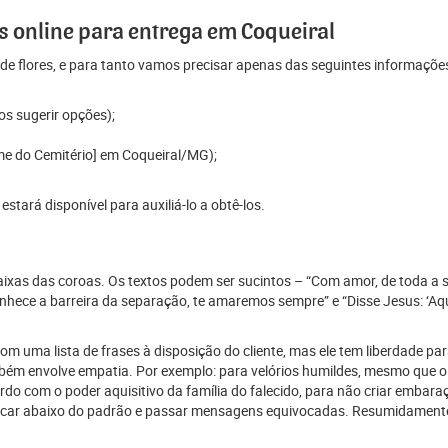
 online para entrega em Coqueiral
e flores, e para tanto vamos precisar apenas das seguintes informaçõe
os sugerir opções);
me do Cemitério] em Coqueiral/MG);
tará disponível para auxiliá-lo a obtê-los.
 faixas das coroas. Os textos podem ser sucintos – “Com amor, de toda a 
ece a barreira da separação, te amaremos sempre” e “Disse Jesus: ‘Aque
 uma lista de frases à disposição do cliente, mas ele tem liberdade para
mbém envolve empatia. Por exemplo: para velórios humildes, mesmo que o
 com o poder aquisitivo da família do falecido, para não criar embaraço
car abaixo do padrão e passar mensagens equivocadas. Resumidamente