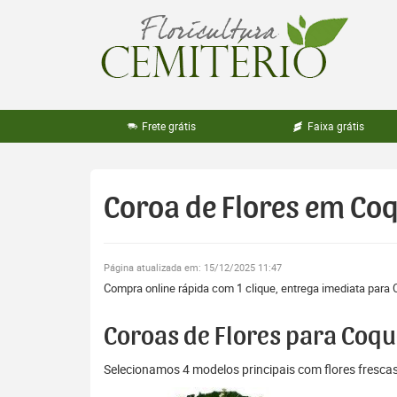
Pular
para
o
conteúdo
Frete grátis
Faixa grátis
Coroa de Flores em Co
Página atualizada em: 15/12/2025 11:47
Compra online rápida com 1 clique, entrega imediata para C
Coroas de Flores para Coqu
Selecionamos 4 modelos principais com flores fresc