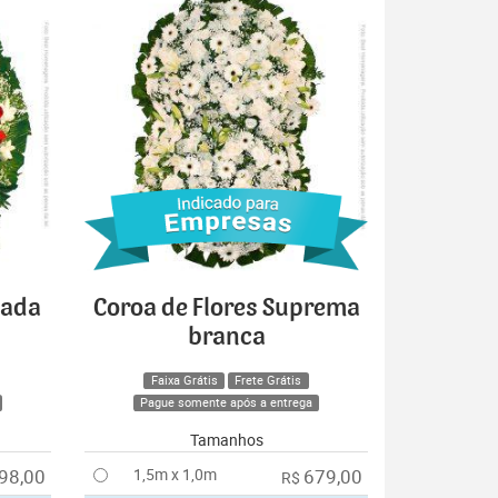
cada
Coroa de Flores Suprema
branca
Faixa Grátis
Frete Grátis
Pague somente após a entrega
Tamanhos
98,00
1,5m x 1,0m
679,00
R$