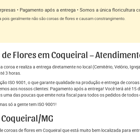
presas • Pagamento após a entrega • Somos a única floricultura c
a pois geralmente não são coroas de flores e causam constrangimento.
 de Flores em Coqueiral – Atendimen
coroa e realiza a entrega diretamente no local (Cemitério, Velório, Igrej
té 3 horas.
cação ISO 9001, o que garante qualidade na produção e entrega de coroas 
os aos nossos clientes: Pagamento após a entrega! Você terá até 15 di
s uma das poucas que emite nota fiscal para todos os pedidos de todos o
mas só a gente tem ISO 9001!
 Coqueiral/MG
 coroas de flores em Coqueiral que está muito bem localizada para ent