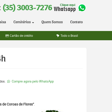
:
(35) 3003-7276
aixa
Cemitérios
Quem Somos
Contato
Cartão de crédito
Todo o Brasil
4h
ados.
Compre agora pelo WhatsApp
s de Coroas de Flores”
.