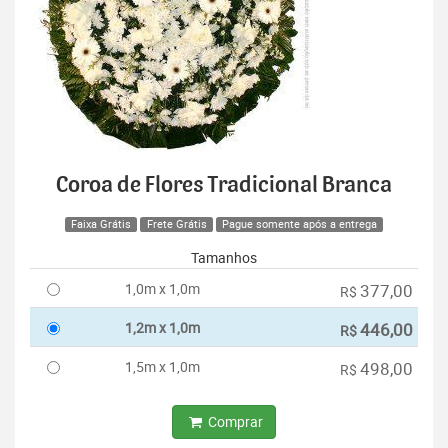
Coroa de Flores Tradicional Branca
Faixa Grátis
Frete Grátis
Pague somente após a entrega
Tamanhos
1,0m x 1,0m
377,00
R$
1,2m x 1,0m
446,00
R$
1,5m x 1,0m
498,00
R$
Comprar