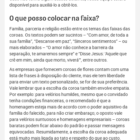
disponível para auxiliá-lo a obtê-los.
O que posso colocar na faixa?
Família, parceria e religião estão entre os temas das faixas das
coroas. Os textos podem ser sucintos – “Com amor, de toda a
sua família”, “Descanse em paz”, “Sinceros sentimentos” – ou
mais elaborados – “O amor não conhece a barreira da
separação, te amaremos sempre” e “Disse Jesus: ‘Aquele que
crê em mim, ainda que morto, viverá’”, entre outros.
As empresas que fornecem coroas de flores contam com uma
lista de frases à disposição do cliente, mas ele tem liberdade
para enviar um texto personalizado, se for de sua preferência.
Vale lembrar que a escolha da coroa também envolve empatia.
Por exemplo: para velórios humildes, mesmo que o convidado
tenha condições financeiras, o recomendado é que a
homenagem esteja mais de acordo com o poder aquisitivo da
família do falecido, para não criar embaraço; o oposto vale
para velórios suntuosos e homenagens empresariais – coroas
baratas podem ficar abaixo do padrão e passar mensagens
equivocadas. Resumidamente, a escolha da coroa adequada
está muito mais ligada ao tato e respeito do que ao custo.