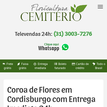
Pular
para
Nav
o
conteúdo
Televendas 24h:
(31) 3003-7276
Frete
Faixa
Entrega
Boleto
Cartão de
Todo o
grátis
grátis
imediata
faturado
crédito
Brasil
Coroa de Flores em
Cordisburgo com Entrega