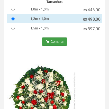
Tamanhos
1,0m x 1,0m
446,00
R$
1,2m x 1,0m
498,00
R$
1,5m x 1,0m
597,00
R$
Comprar