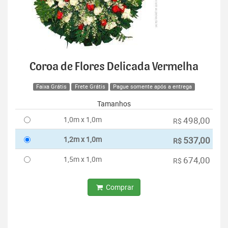
Coroa de Flores Delicada Vermelha
Faixa Grátis
Frete Grátis
Pague somente após a entrega
Tamanhos
1,0m x 1,0m
498,00
R$
1,2m x 1,0m
537,00
R$
1,5m x 1,0m
674,00
R$
Comprar