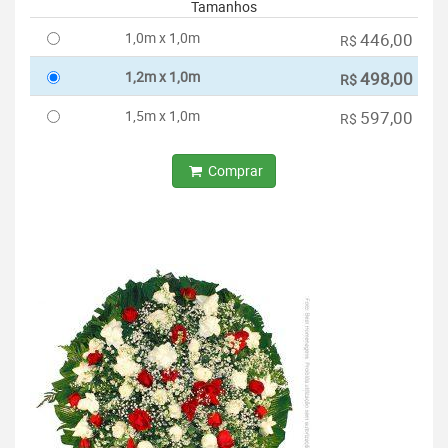
Tamanhos
1,0m x 1,0m
446,00
R$
1,2m x 1,0m
498,00
R$
1,5m x 1,0m
597,00
R$
Comprar