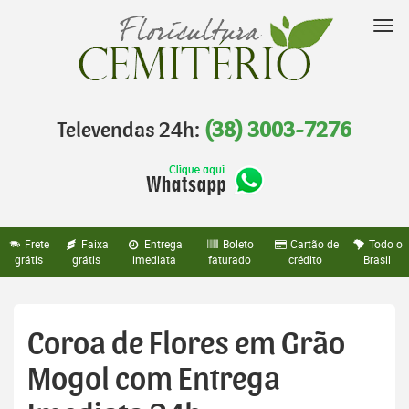
Pular
para
Nav
o
conteúdo
Televendas 24h:
(38) 3003-7276
Frete
Faixa
Entrega
Boleto
Cartão de
Todo o
grátis
grátis
imediata
faturado
crédito
Brasil
Coroa de Flores em Grão
Mogol com Entrega