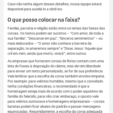
Caso não tenha algum desses detalhes, nossa equipe estará
disponível para auxiliá-lo a obtê-los.
O que posso colocar na faixa?
Família, parceria e religião estão entre os temas das faixas das
coroas. Os textos podem ser sucintos – “Com amor, de toda a
sua família”, “Descanse em paz”, “Sinceros sentimentos” – ou
mais elaborados – “O amor não conhece a barreira da
separação, te amaremos sempre” e “Disse Jesus: ‘Aquele que
crê em mim, ainda que morto, viverá’”, entre outros.
As empresas que fornecem coroas de flores contam com uma
lista de frases à disposição do cliente, mas ele tem liberdade
para enviar um texto personalizado, se for de sua preferência.
Vale lembrar que a escolha da coroa também envolve empatia.
Por exemplo: para velórios humildes, mesmo que o convidado
tenha condições financeiras, o recomendado é que a
homenagem esteja mais de acordo com o poder aquisitivo da
família do falecido, para não criar embaraço; o oposto vale
para velórios suntuosos e homenagens empresariais – coroas
baratas podem ficar abaixo do padrão e passar mensagens
equivocadas. Resumidamente, a escolha da coroa adequada