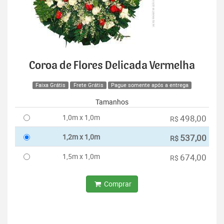
Coroa de Flores Delicada Vermelha
Faixa Grátis
Frete Grátis
Pague somente após a entrega
Tamanhos
1,0m x 1,0m
498,00
R$
1,2m x 1,0m
537,00
R$
1,5m x 1,0m
674,00
R$
Comprar