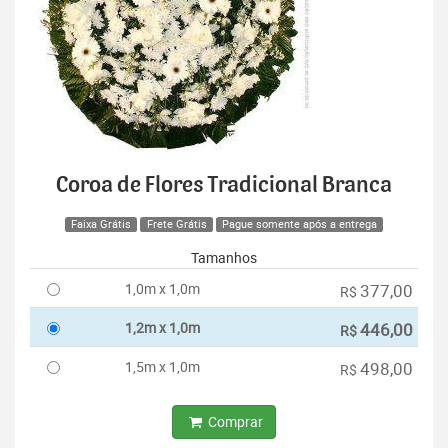
Coroa de Flores Tradicional Branca
Faixa Grátis
Frete Grátis
Pague somente após a entrega
Tamanhos
1,0m x 1,0m
377,00
R$
1,2m x 1,0m
446,00
R$
1,5m x 1,0m
498,00
R$
Comprar