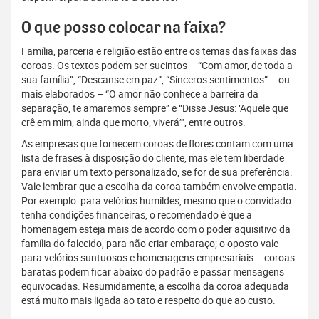
O que posso colocar na faixa?
Família, parceria e religião estão entre os temas das faixas das
coroas. Os textos podem ser sucintos – “Com amor, de toda a
sua família”, “Descanse em paz”, “Sinceros sentimentos” – ou
mais elaborados – “O amor não conhece a barreira da
separação, te amaremos sempre” e “Disse Jesus: ‘Aquele que
crê em mim, ainda que morto, viverá’”, entre outros.
As empresas que fornecem coroas de flores contam com uma
lista de frases à disposição do cliente, mas ele tem liberdade
para enviar um texto personalizado, se for de sua preferência.
Vale lembrar que a escolha da coroa também envolve empatia.
Por exemplo: para velórios humildes, mesmo que o convidado
tenha condições financeiras, o recomendado é que a
homenagem esteja mais de acordo com o poder aquisitivo da
família do falecido, para não criar embaraço; o oposto vale
para velórios suntuosos e homenagens empresariais – coroas
baratas podem ficar abaixo do padrão e passar mensagens
equivocadas. Resumidamente, a escolha da coroa adequada
está muito mais ligada ao tato e respeito do que ao custo.