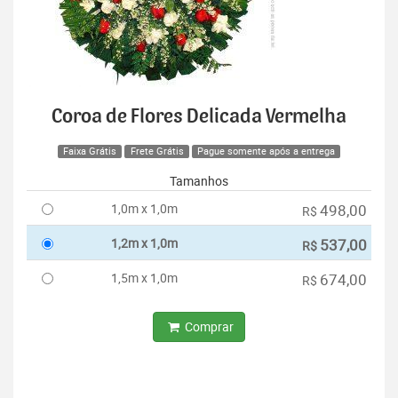
Coroa de Flores Delicada Vermelha
Faixa Grátis
Frete Grátis
Pague somente após a entrega
Tamanhos
1,0m x 1,0m
498,00
R$
1,2m x 1,0m
537,00
R$
1,5m x 1,0m
674,00
R$
Comprar