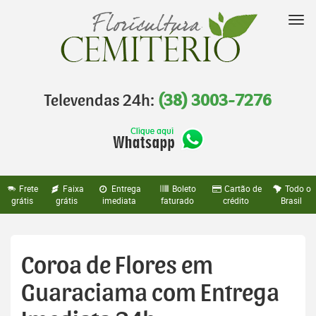
Pular
para
Nav
o
conteúdo
Televendas 24h:
(38) 3003-7276
Frete
Faixa
Entrega
Boleto
Cartão de
Todo o
grátis
grátis
imediata
faturado
crédito
Brasil
Coroa de Flores em
Guaraciama com Entrega