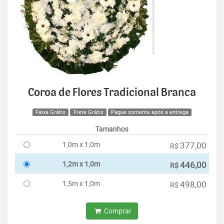
Coroa de Flores Tradicional Branca
Faixa Grátis
Frete Grátis
Pague somente após a entrega
Tamanhos
1,0m x 1,0m
377,00
R$
1,2m x 1,0m
446,00
R$
1,5m x 1,0m
498,00
R$
Comprar