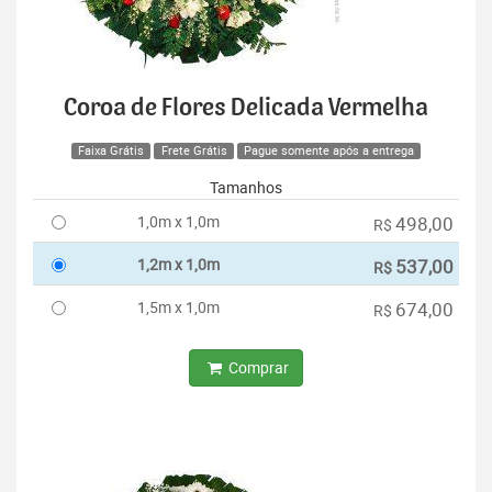
Coroa de Flores Delicada Vermelha
Faixa Grátis
Frete Grátis
Pague somente após a entrega
Tamanhos
1,0m x 1,0m
498,00
R$
1,2m x 1,0m
537,00
R$
1,5m x 1,0m
674,00
R$
Comprar