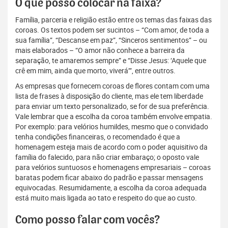
O que posso colocar na faixa?
Família, parceria e religião estão entre os temas das faixas das
coroas. Os textos podem ser sucintos – “Com amor, de toda a
sua família”, “Descanse em paz”, “Sinceros sentimentos” – ou
mais elaborados – “O amor não conhece a barreira da
separação, te amaremos sempre” e “Disse Jesus: ‘Aquele que
crê em mim, ainda que morto, viverá’”, entre outros.
As empresas que fornecem coroas de flores contam com uma
lista de frases à disposição do cliente, mas ele tem liberdade
para enviar um texto personalizado, se for de sua preferência.
Vale lembrar que a escolha da coroa também envolve empatia.
Por exemplo: para velórios humildes, mesmo que o convidado
tenha condições financeiras, o recomendado é que a
homenagem esteja mais de acordo com o poder aquisitivo da
família do falecido, para não criar embaraço; o oposto vale
para velórios suntuosos e homenagens empresariais – coroas
baratas podem ficar abaixo do padrão e passar mensagens
equivocadas. Resumidamente, a escolha da coroa adequada
está muito mais ligada ao tato e respeito do que ao custo.
Como posso falar com vocês?