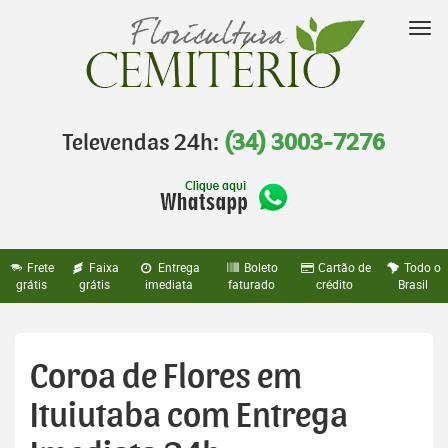
Pular
para
Nav
o
conteúdo
Televendas 24h:
(34) 3003-7276
Frete
Faixa
Entrega
Boleto
Cartão de
Todo o
grátis
grátis
imediata
faturado
crédito
Brasil
Coroa de Flores em
Ituiutaba com Entrega