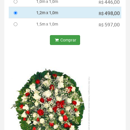
1,0m x 1,0m
446,00
R$
1,2m x 1,0m
498,00
R$
1,5m x 1,0m
597,00
R$
Comprar