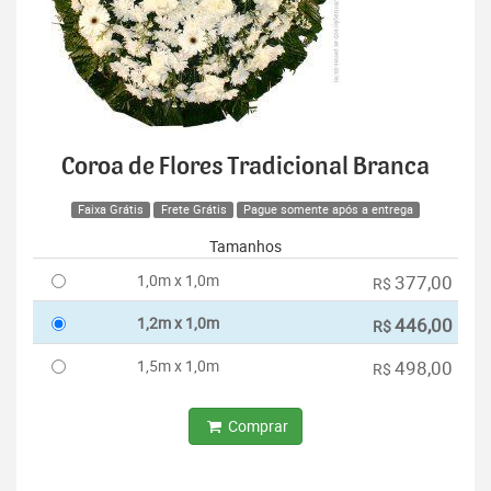
Coroa de Flores Tradicional Branca
Faixa Grátis
Frete Grátis
Pague somente após a entrega
Tamanhos
1,0m x 1,0m
377,00
R$
1,2m x 1,0m
446,00
R$
1,5m x 1,0m
498,00
R$
Comprar