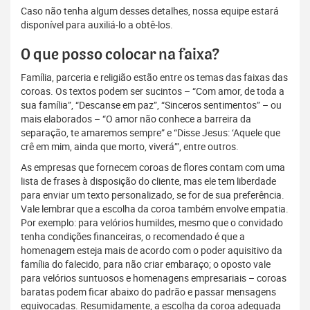
Caso não tenha algum desses detalhes, nossa equipe estará
disponível para auxiliá-lo a obtê-los.
O que posso colocar na faixa?
Família, parceria e religião estão entre os temas das faixas das
coroas. Os textos podem ser sucintos – “Com amor, de toda a
sua família”, “Descanse em paz”, “Sinceros sentimentos” – ou
mais elaborados – “O amor não conhece a barreira da
separação, te amaremos sempre” e “Disse Jesus: ‘Aquele que
crê em mim, ainda que morto, viverá’”, entre outros.
As empresas que fornecem coroas de flores contam com uma
lista de frases à disposição do cliente, mas ele tem liberdade
para enviar um texto personalizado, se for de sua preferência.
Vale lembrar que a escolha da coroa também envolve empatia.
Por exemplo: para velórios humildes, mesmo que o convidado
tenha condições financeiras, o recomendado é que a
homenagem esteja mais de acordo com o poder aquisitivo da
família do falecido, para não criar embaraço; o oposto vale
para velórios suntuosos e homenagens empresariais – coroas
baratas podem ficar abaixo do padrão e passar mensagens
equivocadas. Resumidamente, a escolha da coroa adequada