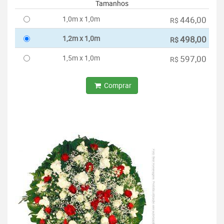
Tamanhos
1,0m x 1,0m
446,00
R$
1,2m x 1,0m
498,00
R$
1,5m x 1,0m
597,00
R$
Comprar