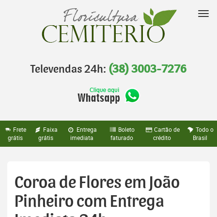
Pular
para
Nav
o
conteúdo
Televendas 24h:
(38) 3003-7276
Frete
Faixa
Entrega
Boleto
Cartão de
Todo o
grátis
grátis
imediata
faturado
crédito
Brasil
Coroa de Flores em João
Pinheiro com Entrega