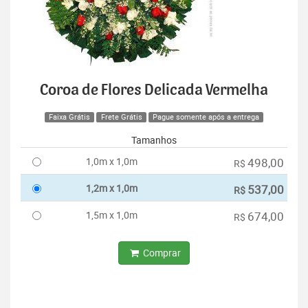
Coroa de Flores Delicada Vermelha
Faixa Grátis
Frete Grátis
Pague somente após a entrega
Tamanhos
1,0m x 1,0m
498,00
R$
1,2m x 1,0m
537,00
R$
1,5m x 1,0m
674,00
R$
Comprar