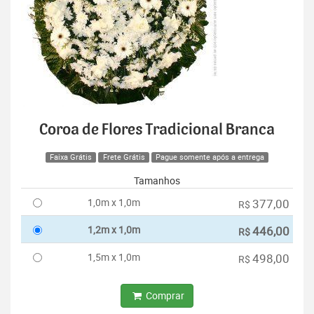
Coroa de Flores Tradicional Branca
Faixa Grátis
Frete Grátis
Pague somente após a entrega
Tamanhos
1,0m x 1,0m
377,00
R$
1,2m x 1,0m
446,00
R$
1,5m x 1,0m
498,00
R$
Comprar