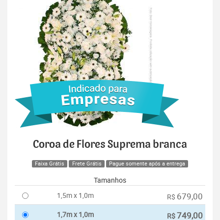
Coroa de Flores Suprema branca
Faixa Grátis
Frete Grátis
Pague somente após a entrega
Tamanhos
1,5m x 1,0m
679,00
R$
1,7m x 1,0m
749,00
R$