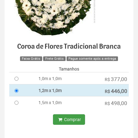
Coroa de Flores Tradicional Branca
Faixa Grátis
Frete Grátis
Pague somente após a entrega
Tamanhos
1,0m x 1,0m
377,00
R$
1,2m x 1,0m
446,00
R$
1,5m x 1,0m
498,00
R$
Comprar