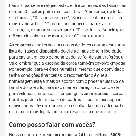
Família, parceria e religião estão entre os temas das faixas das
coroas. Os textos podem ser sucintos – “Com amor, de toda a
sua família”, “Descanse em paz”, “Sinceros sentimentos” – ou
mais elaborados – “O amor não conhece a barreira da
separação, te amaremos sempre” e “Disse Jesus: ‘Aquele que
crê em mim, ainda que morto, viverá’”, entre outros.
As empresas que fornecem coroas de flores contam com uma
lista de frases à disposição do cliente, mas ele tem liberdade
para enviar um texto personalizado, se for de sua preferência.
Vale lembrar que a escolha da coroa também envolve empatia.
Por exemplo: para velórios humildes, mesmo que o convidado
tenha condições financeiras, o recomendado é que a
homenagem esteja mais de acordo com o poder aquisitivo da
família do falecido, para não criar embaraço; o oposto vale
para velórios suntuosos e homenagens empresariais – coroas
baratas podem ficar abaixo do padrão e passar mensagens
equivocadas. Resumidamente, a escolha da coroa adequada
está muito mais ligada ao tato e respeito do que ao custo.
Como posso falar com vocês?
Nossa central de atendimento opera 24 h no telefone:
3003-