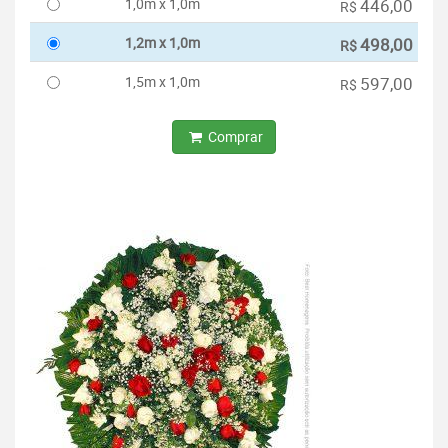
1,0m x 1,0m
446,00
R$
1,2m x 1,0m
498,00
R$
1,5m x 1,0m
597,00
R$
Comprar