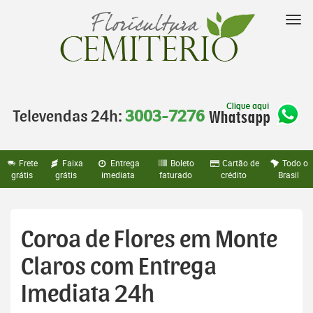
Pular
para
Nav
o
conteúdo
Televendas 24h:
3003-7276
Frete
Faixa
Entrega
Boleto
Cartão de
Todo o
grátis
grátis
imediata
faturado
crédito
Brasil
Coroa de Flores em Monte
Claros com Entrega
Imediata 24h