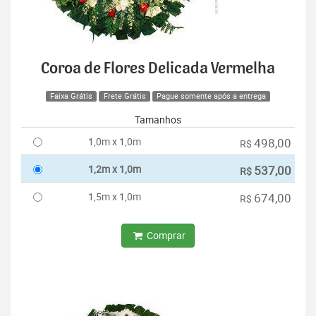
Coroa de Flores Delicada Vermelha
Faixa Grátis
Frete Grátis
Pague somente após a entrega
Tamanhos
1,0m x 1,0m
498,00
R$
1,2m x 1,0m
537,00
R$
1,5m x 1,0m
674,00
R$
Comprar