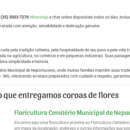
:
(35) 3003-7276
WhatsApp
e chat online disponíveis todos os dias, inclus
tratada com atenção, sensibilidade e dedicação genuína.
 pela tradição cafeeira, pela hospitalidade de seu povo e pela vida tr
eada na agricultura, no comércio e em pequenas indústrias. Suas paisag
ina simplicidade e história.
mitério Municipal de Nepomuceno, onde muitas famílias mantêm suas trad
– MG, oferecendo arranjos preparados com cuidado e respeito, garantind
que entregamos coroas de flores
Floricultura Cemitério Municipal de Nep
Encontre aqui uma floricultura próxima ao Floricultura Cemité
um mapa de localização, endereço e outras informações que poder