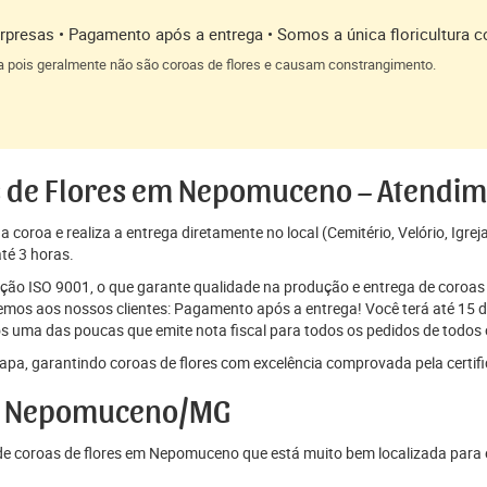
presas • Pagamento após a entrega • Somos a única floricultura c
a pois geralmente não são coroas de flores e causam constrangimento.
s de Flores em Nepomuceno – Atendi
coroa e realiza a entrega diretamente no local (Cemitério, Velório, Igrej
té 3 horas.
cação ISO 9001, o que garante qualidade na produção e entrega de coroas 
os aos nossos clientes: Pagamento após a entrega! Você terá até 15 di
s uma das poucas que emite nota fiscal para todos os pedidos de todos o
pa, garantindo coroas de flores com excelência comprovada pela certif
em Nepomuceno/MG
e coroas de flores em Nepomuceno que está muito bem localizada para 