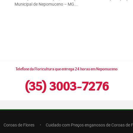
Municipal de Nepomuceno – MG...
Telefone da Floricultura que entrega 24 horas em Nepomuceno
(35) 3003-7276
Coroas de Flores
Cuidado com Preços enganosos de Coroas de F