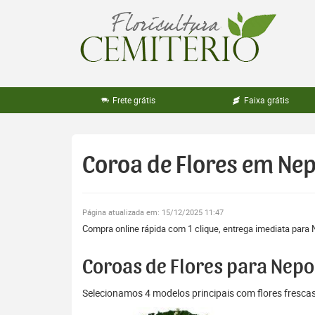
Pular
para
o
conteúdo
Frete grátis
Faixa grátis
Coroa de Flores em N
Página atualizada em: 15/12/2025 11:47
Compra online rápida com 1 clique, entrega imediata para
Coroas de Flores para Ne
Selecionamos 4 modelos principais com flores fresc