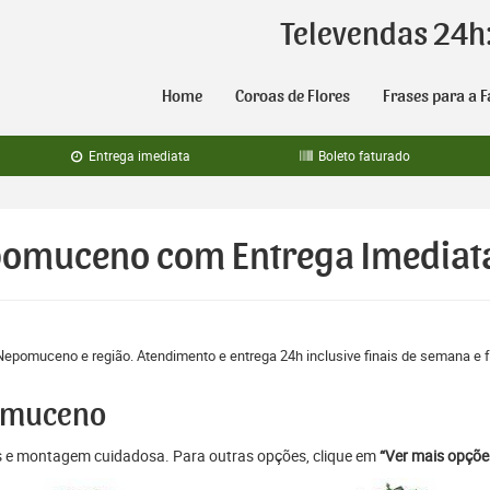
Televendas 24h
Home
Coroas de Flores
Frases para a F
Entrega imediata
Boleto faturado
epomuceno com Entrega Imediat
 Nepomuceno e região. Atendimento e entrega 24h inclusive finais de semana e 
pomuceno
as e montagem cuidadosa. Para outras opções, clique em
“Ver mais opçõe