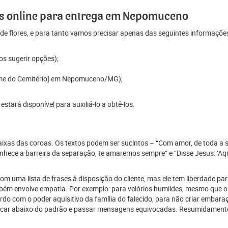
s online para entrega em Nepomuceno
e flores, e para tanto vamos precisar apenas das seguintes informaçõe
os sugerir opções);
Nome do Cemitério] em Nepomuceno/MG);
tará disponível para auxiliá-lo a obtê-los.
 faixas das coroas. Os textos podem ser sucintos – “Com amor, de toda a 
ece a barreira da separação, te amaremos sempre” e “Disse Jesus: ‘Aque
 uma lista de frases à disposição do cliente, mas ele tem liberdade para
mbém envolve empatia. Por exemplo: para velórios humildes, mesmo que o
 com o poder aquisitivo da família do falecido, para não criar embaraço
car abaixo do padrão e passar mensagens equivocadas. Resumidamente