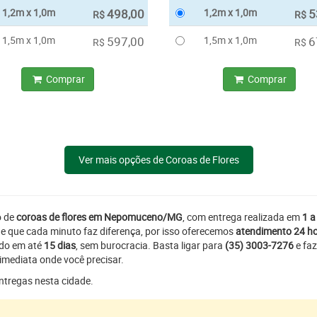
1,2m x 1,0m
498,00
1,2m x 1,0m
5
R$
R$
1,5m x 1,0m
597,00
1,5m x 1,0m
6
R$
R$
Comprar
Comprar
Ver mais opções de Coroas de Flores
o de
coroas de flores em Nepomuceno/MG
, com entrega realizada em
1 a
e que cada minuto faz diferença, por isso oferecemos
atendimento 24 h
ado em até
15 dias
, sem burocracia. Basta ligar para
(35) 3003-7276
e faz
imediata onde você precisar.
entregas nesta cidade.