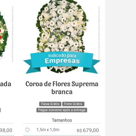
cada
Coroa de Flores Suprema
branca
Faixa Grátis
Frete Grátis
Pague somente após a entrega
Tamanhos
98,00
1,5m x 1,0m
679,00
R$