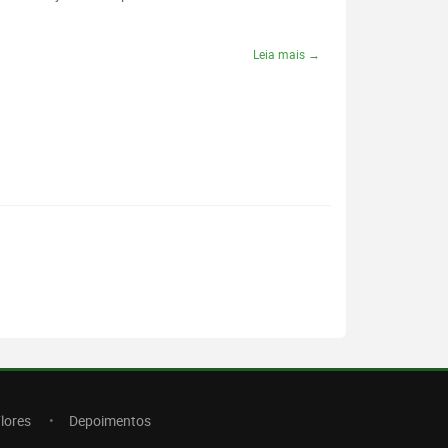
Leia mais →
lores
Depoimentos