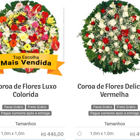
oroa de Flores Luxo
Coroa de Flores Deli
Colorida
Vermelha
Faixa Grátis
Frete Grátis
Faixa Grátis
Frete Grátis
Pague somente após a entrega
Pague somente após a entrega
Tamanhos
Tamanhos
1,0m x 1,0m
446,00
1,0m x 1,0m
4
R$
R$