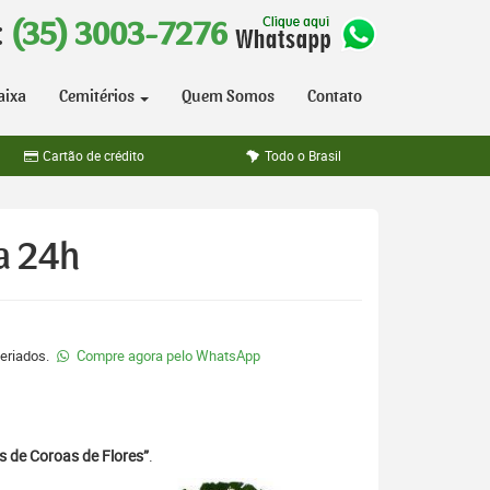
:
(35) 3003-7276
aixa
Cemitérios
Quem Somos
Contato
Cartão de crédito
Todo o Brasil
a 24h
feriados.
Compre agora pelo WhatsApp
s de Coroas de Flores”
.