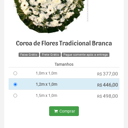
Coroa de Flores Tradicional Branca
Faixa Grátis
Frete Grátis
Pague somente após a entrega
Tamanhos
1,0m x 1,0m
377,00
R$
1,2m x 1,0m
446,00
R$
1,5m x 1,0m
498,00
R$
Comprar