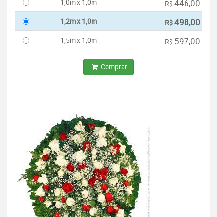
1,0m x 1,0m
446,00
R$
1,2m x 1,0m
498,00
R$
1,5m x 1,0m
597,00
R$
Comprar