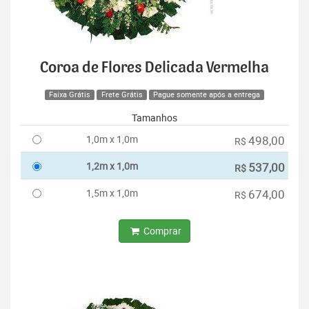
Coroa de Flores Delicada Vermelha
Faixa Grátis
Frete Grátis
Pague somente após a entrega
Tamanhos
1,0m x 1,0m
498,00
R$
1,2m x 1,0m
537,00
R$
1,5m x 1,0m
674,00
R$
Comprar