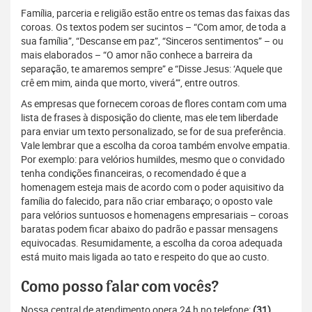
Família, parceria e religião estão entre os temas das faixas das
coroas. Os textos podem ser sucintos – “Com amor, de toda a
sua família”, “Descanse em paz”, “Sinceros sentimentos” – ou
mais elaborados – “O amor não conhece a barreira da
separação, te amaremos sempre” e “Disse Jesus: ‘Aquele que
crê em mim, ainda que morto, viverá’”, entre outros.
As empresas que fornecem coroas de flores contam com uma
lista de frases à disposição do cliente, mas ele tem liberdade
para enviar um texto personalizado, se for de sua preferência.
Vale lembrar que a escolha da coroa também envolve empatia.
Por exemplo: para velórios humildes, mesmo que o convidado
tenha condições financeiras, o recomendado é que a
homenagem esteja mais de acordo com o poder aquisitivo da
família do falecido, para não criar embaraço; o oposto vale
para velórios suntuosos e homenagens empresariais – coroas
baratas podem ficar abaixo do padrão e passar mensagens
equivocadas. Resumidamente, a escolha da coroa adequada
está muito mais ligada ao tato e respeito do que ao custo.
Como posso falar com vocês?
Nossa central de atendimento opera 24 h no telefone:
(31)