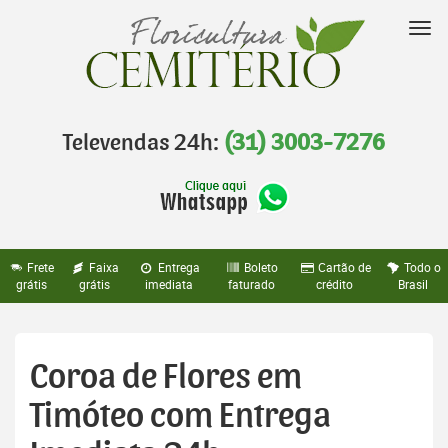
Pular
para
Nav
o
conteúdo
Televendas 24h:
(31) 3003-7276
Frete
Faixa
Entrega
Boleto
Cartão de
Todo o
grátis
grátis
imediata
faturado
crédito
Brasil
Coroa de Flores em
Timóteo com Entrega