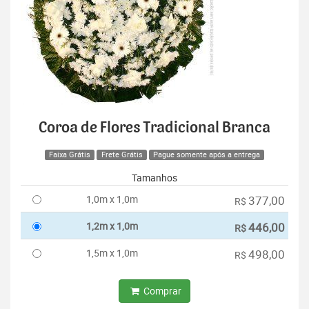
Coroa de Flores Tradicional Branca
Faixa Grátis
Frete Grátis
Pague somente após a entrega
Tamanhos
1,0m x 1,0m
377,00
R$
1,2m x 1,0m
446,00
R$
1,5m x 1,0m
498,00
R$
Comprar