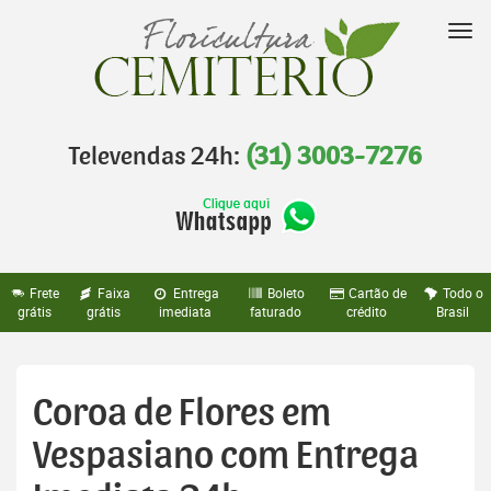
Pular
para
Nav
o
conteúdo
Televendas 24h:
(31) 3003-7276
Frete
Faixa
Entrega
Boleto
Cartão de
Todo o
grátis
grátis
imediata
faturado
crédito
Brasil
Coroa de Flores em
Vespasiano com Entrega