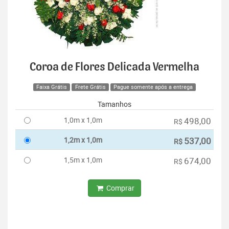
Coroa de Flores Delicada Vermelha
Faixa Grátis
Frete Grátis
Pague somente após a entrega
Tamanhos
1,0m x 1,0m
498,00
R$
1,2m x 1,0m
537,00
R$
1,5m x 1,0m
674,00
R$
Comprar