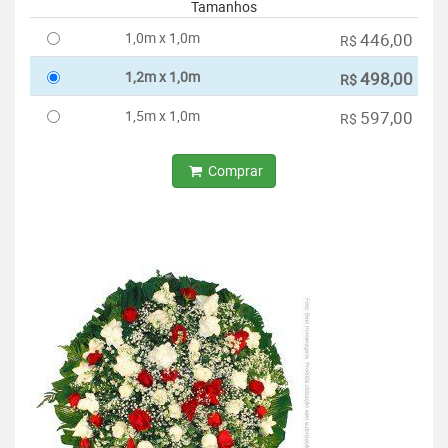
Tamanhos
1,0m x 1,0m
446,00
R$
1,2m x 1,0m
498,00
R$
1,5m x 1,0m
597,00
R$
Comprar