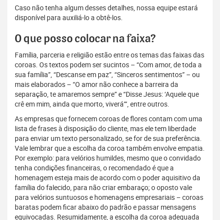
Caso não tenha algum desses detalhes, nossa equipe estará
disponível para auxiliá-lo a obtê-los.
O que posso colocar na faixa?
Família, parceria e religião estão entre os temas das faixas das
coroas. Os textos podem ser sucintos – “Com amor, de toda a
sua família”, “Descanse em paz”, “Sinceros sentimentos” – ou
mais elaborados – “O amor não conhece a barreira da
separação, te amaremos sempre” e “Disse Jesus: ‘Aquele que
crê em mim, ainda que morto, viverá’”, entre outros.
As empresas que fornecem coroas de flores contam com uma
lista de frases à disposição do cliente, mas ele tem liberdade
para enviar um texto personalizado, se for de sua preferência.
Vale lembrar que a escolha da coroa também envolve empatia.
Por exemplo: para velórios humildes, mesmo que o convidado
tenha condições financeiras, o recomendado é que a
homenagem esteja mais de acordo com o poder aquisitivo da
família do falecido, para não criar embaraço; o oposto vale
para velórios suntuosos e homenagens empresariais – coroas
baratas podem ficar abaixo do padrão e passar mensagens
equivocadas. Resumidamente, a escolha da coroa adequada