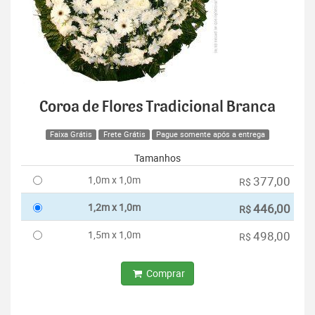
Coroa de Flores Tradicional Branca
Faixa Grátis
Frete Grátis
Pague somente após a entrega
Tamanhos
1,0m x 1,0m
377,00
R$
1,2m x 1,0m
446,00
R$
1,5m x 1,0m
498,00
R$
Comprar