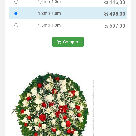
1,0m x 1,0m
446,00
R$
1,2m x 1,0m
498,00
R$
1,5m x 1,0m
597,00
R$
Comprar