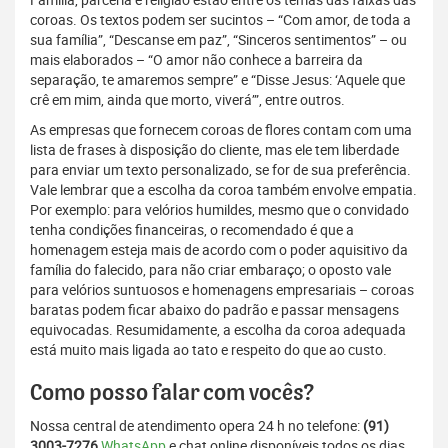
coroas. Os textos podem ser sucintos – “Com amor, de toda a
sua família”, “Descanse em paz”, “Sinceros sentimentos” – ou
mais elaborados – “O amor não conhece a barreira da
separação, te amaremos sempre” e “Disse Jesus: ‘Aquele que
crê em mim, ainda que morto, viverá’”, entre outros.
As empresas que fornecem coroas de flores contam com uma
lista de frases à disposição do cliente, mas ele tem liberdade
para enviar um texto personalizado, se for de sua preferência.
Vale lembrar que a escolha da coroa também envolve empatia.
Por exemplo: para velórios humildes, mesmo que o convidado
tenha condições financeiras, o recomendado é que a
homenagem esteja mais de acordo com o poder aquisitivo da
família do falecido, para não criar embaraço; o oposto vale
para velórios suntuosos e homenagens empresariais – coroas
baratas podem ficar abaixo do padrão e passar mensagens
equivocadas. Resumidamente, a escolha da coroa adequada
está muito mais ligada ao tato e respeito do que ao custo.
Como posso falar com vocês?
Nossa central de atendimento opera 24 h no telefone:
(91)
3003-7276
WhatsApp
e chat online disponíveis todos os dias,