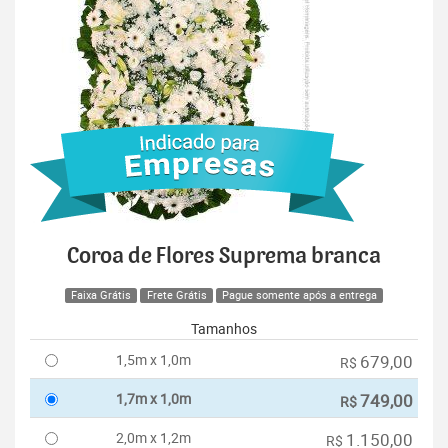
Coroa de Flores Suprema branca
Faixa Grátis
Frete Grátis
Pague somente após a entrega
Tamanhos
1,5m x 1,0m
679,00
R$
1,7m x 1,0m
749,00
R$
2,0m x 1,2m
1.150,00
R$