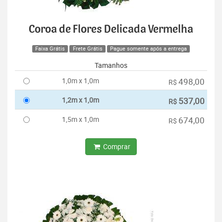
Coroa de Flores Delicada Vermelha
Faixa Grátis
Frete Grátis
Pague somente após a entrega
Tamanhos
1,0m x 1,0m
498,00
R$
1,2m x 1,0m
537,00
R$
1,5m x 1,0m
674,00
R$
Comprar