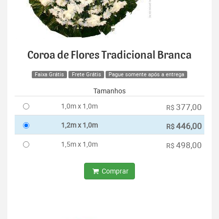
Coroa de Flores Tradicional Branca
Faixa Grátis
Frete Grátis
Pague somente após a entrega
Tamanhos
1,0m x 1,0m
377,00
R$
1,2m x 1,0m
446,00
R$
1,5m x 1,0m
498,00
R$
Comprar