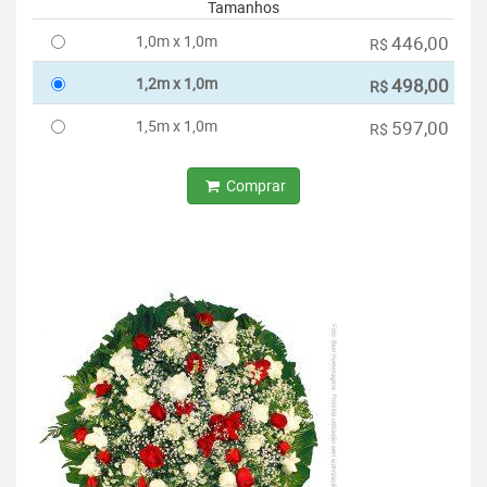
Tamanhos
1,0m x 1,0m
446,00
R$
1,2m x 1,0m
498,00
R$
1,5m x 1,0m
597,00
R$
Comprar