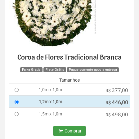
Coroa de Flores Tradicional Branca
Faixa Grátis
Frete Grátis
Pague somente após a entrega
Tamanhos
1,0m x 1,0m
377,00
R$
1,2m x 1,0m
446,00
R$
1,5m x 1,0m
498,00
R$
Comprar