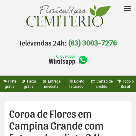
Pular
para
Nav
o
conteúdo
Televendas 24h:
(83) 3003-7276
Frete
Faixa
Entrega
Boleto
Cartão de
Todo o
grátis
grátis
imediata
faturado
crédito
Brasil
Coroa de Flores em
Campina Grande com