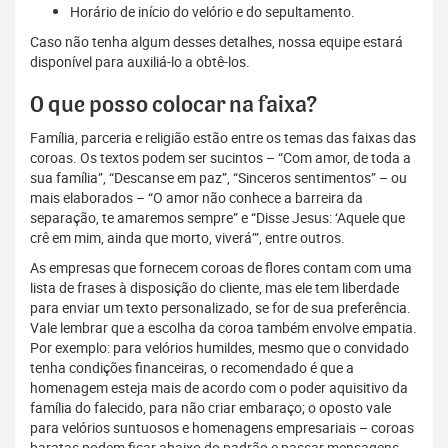
Horário de início do velório e do sepultamento.
Caso não tenha algum desses detalhes, nossa equipe estará
disponível para auxiliá-lo a obtê-los.
O que posso colocar na faixa?
Família, parceria e religião estão entre os temas das faixas das
coroas. Os textos podem ser sucintos – “Com amor, de toda a
sua família”, “Descanse em paz”, “Sinceros sentimentos” – ou
mais elaborados – “O amor não conhece a barreira da
separação, te amaremos sempre” e “Disse Jesus: ‘Aquele que
crê em mim, ainda que morto, viverá’”, entre outros.
As empresas que fornecem coroas de flores contam com uma
lista de frases à disposição do cliente, mas ele tem liberdade
para enviar um texto personalizado, se for de sua preferência.
Vale lembrar que a escolha da coroa também envolve empatia.
Por exemplo: para velórios humildes, mesmo que o convidado
tenha condições financeiras, o recomendado é que a
homenagem esteja mais de acordo com o poder aquisitivo da
família do falecido, para não criar embaraço; o oposto vale
para velórios suntuosos e homenagens empresariais – coroas
baratas podem ficar abaixo do padrão e passar mensagens