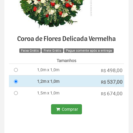
Coroa de Flores Delicada Vermelha
Faixa Grátis
Frete Grátis
Pague somente após a entrega
Tamanhos
1,0m x 1,0m
498,00
R$
1,2m x 1,0m
537,00
R$
1,5m x 1,0m
674,00
R$
Comprar