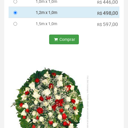
1,0m x 1,0m
446,00
R$
1,2m x 1,0m
498,00
R$
1,5m x 1,0m
597,00
R$
Comprar