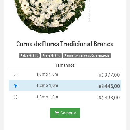
Coroa de Flores Tradicional Branca
Faixa Grátis
Frete Grátis
Pague somente após a entrega
Tamanhos
1,0m x 1,0m
377,00
R$
1,2m x 1,0m
446,00
R$
1,5m x 1,0m
498,00
R$
Comprar