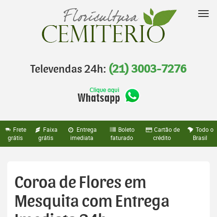
Pular
para
Nav
o
conteúdo
Televendas 24h:
(21) 3003-7276
Frete
Faixa
Entrega
Boleto
Cartão de
Todo o
grátis
grátis
imediata
faturado
crédito
Brasil
Coroa de Flores em
Mesquita com Entrega