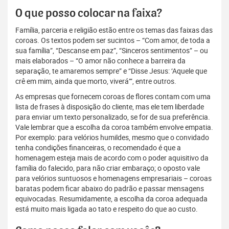
O que posso colocar na faixa?
Família, parceria e religião estão entre os temas das faixas das
coroas. Os textos podem ser sucintos – “Com amor, de toda a
sua família”, “Descanse em paz”, “Sinceros sentimentos” – ou
mais elaborados – “O amor não conhece a barreira da
separação, te amaremos sempre” e “Disse Jesus: ‘Aquele que
crê em mim, ainda que morto, viverá’”, entre outros.
As empresas que fornecem coroas de flores contam com uma
lista de frases à disposição do cliente, mas ele tem liberdade
para enviar um texto personalizado, se for de sua preferência.
Vale lembrar que a escolha da coroa também envolve empatia.
Por exemplo: para velórios humildes, mesmo que o convidado
tenha condições financeiras, o recomendado é que a
homenagem esteja mais de acordo com o poder aquisitivo da
família do falecido, para não criar embaraço; o oposto vale
para velórios suntuosos e homenagens empresariais – coroas
baratas podem ficar abaixo do padrão e passar mensagens
equivocadas. Resumidamente, a escolha da coroa adequada
está muito mais ligada ao tato e respeito do que ao custo.