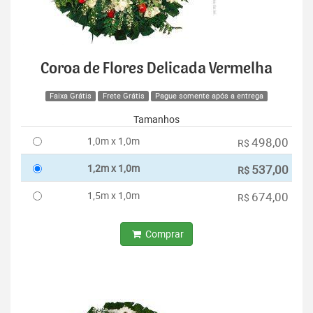
Coroa de Flores Delicada Vermelha
Faixa Grátis
Frete Grátis
Pague somente após a entrega
Tamanhos
1,0m x 1,0m
498,00
R$
1,2m x 1,0m
537,00
R$
1,5m x 1,0m
674,00
R$
Comprar