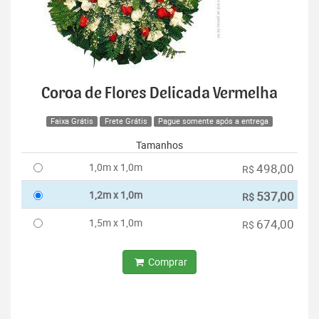
Coroa de Flores Delicada Vermelha
Faixa Grátis
Frete Grátis
Pague somente após a entrega
Tamanhos
1,0m x 1,0m
498,00
R$
1,2m x 1,0m
537,00
R$
1,5m x 1,0m
674,00
R$
Comprar