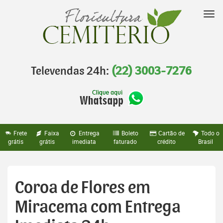
Pular
para
Nav
o
conteúdo
Televendas 24h:
(22) 3003-7276
Frete
Faixa
Entrega
Boleto
Cartão de
Todo o
grátis
grátis
imediata
faturado
crédito
Brasil
Coroa de Flores em
Miracema com Entrega