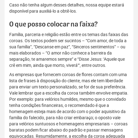
Caso não tenha algum desses detalhes, nossa equipe estará
disponível para auxiliá-lo a obtê-los.
O que posso colocar na faixa?
Família, parceria e religião estão entre os temas das faixas das
coroas. Os textos podem ser sucintos – “Com amor, de toda a
sua família”, “Descanse em paz”, “Sinceros sentimentos” – ou
mais elaborados – “O amor não conhece a barreira da
separação, te amaremos sempre” e “Disse Jesus: ‘Aquele que
crê em mim, ainda que morto, viverá’”, entre outros.
As empresas que fornecem coroas de flores contam com uma
lista de frases à disposição do cliente, mas ele tem liberdade
para enviar um texto personalizado, se for de sua preferência.
Vale lembrar que a escolha da coroa também envolve empatia.
Por exemplo: para velórios humildes, mesmo que o convidado
tenha condições financeiras, o recomendado é que a
homenagem esteja mais de acordo com o poder aquisitivo da
família do falecido, para não criar embaraço; o oposto vale
para velórios suntuosos e homenagens empresariais – coroas
baratas podem ficar abaixo do padrão e passar mensagens
equivocadas. Resumidamente, a escolha da coroa adequada