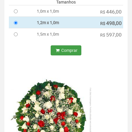
Tamanhos
1,0m x 1,0m
446,00
R$
1,2m x 1,0m
498,00
R$
1,5m x 1,0m
597,00
R$
Comprar