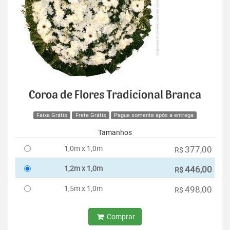
Coroa de Flores Tradicional Branca
Faixa Grátis
Frete Grátis
Pague somente após a entrega
Tamanhos
1,0m x 1,0m
377,00
R$
1,2m x 1,0m
446,00
R$
1,5m x 1,0m
498,00
R$
Comprar