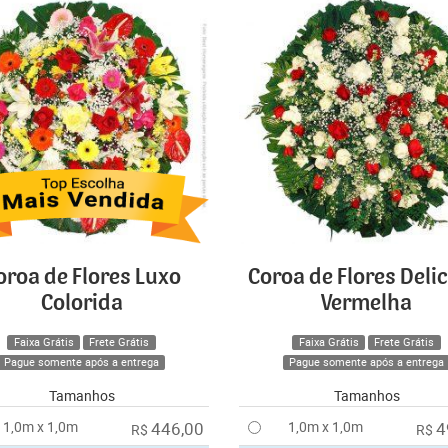
oroa de Flores Luxo
Coroa de Flores Deli
Colorida
Vermelha
Faixa Grátis
Frete Grátis
Faixa Grátis
Frete Grátis
Pague somente após a entrega
Pague somente após a entrega
Tamanhos
Tamanhos
1,0m x 1,0m
446,00
1,0m x 1,0m
4
R$
R$