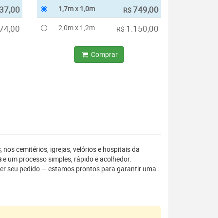
37,00
1,7m x 1,0m
749,00
R$
74,00
2,0m x 1,2m
1.150,00
R$
Comprar
s
, nos cemitérios, igrejas, velórios e hospitais da
s
e um processo simples, rápido e acolhedor.
er seu pedido — estamos prontos para garantir uma