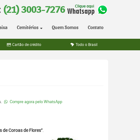
:
(21) 3003-7276
aixa
Cemitérios
Quem Somos
Contato
Cartão de crédito
Todo o Brasil
s.
Compre agora pelo WhatsApp
s de Coroas de Flores”
.