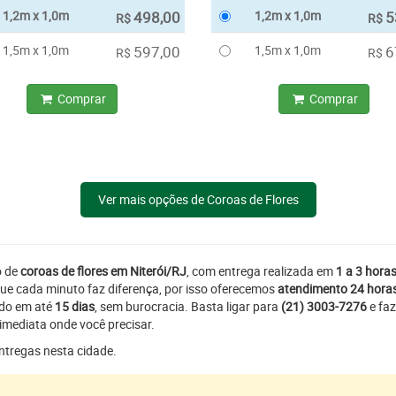
1,2m x 1,0m
498,00
1,2m x 1,0m
5
R$
R$
1,5m x 1,0m
597,00
1,5m x 1,0m
6
R$
R$
Comprar
Comprar
Ver mais opções de Coroas de Flores
o de
coroas de flores em Niterói/RJ
, com entrega realizada em
1 a 3 hora
ue cada minuto faz diferença, por isso oferecemos
atendimento 24 hora
ado em até
15 dias
, sem burocracia. Basta ligar para
(21) 3003-7276
e faz
imediata onde você precisar.
entregas nesta cidade.