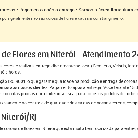
presas • Pagamento após a entrega • Somos a única floricultura c
a pois geralmente não são coroas de flores e causam constrangimento.
 de Flores em Niterói – Atendimento 
coroa e realiza a entrega diretamente no local (Cemitério, Velório, Igrej
té 3 horas.
cação ISO 9001, o que garante qualidade na produção e entrega de coroas 
os aos nossos clientes: Pagamento após a entrega! Você terá até 15 di
s uma das poucas que emite nota fiscal para todos os pedidos de todos o
sivamente no controle de qualidade das saídas de nossas coroas, comp
Niterói/RJ
 coroas de flores em Niterói que está muito bem localizada para entreg