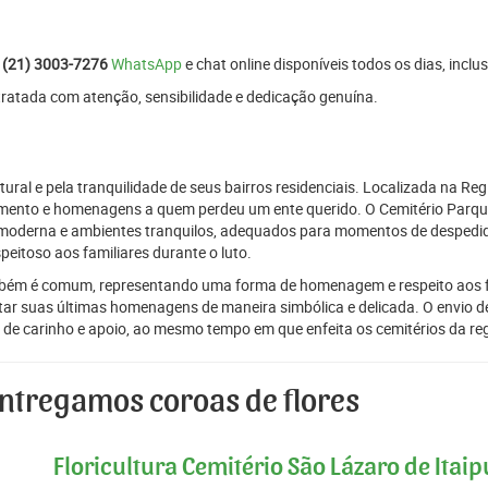
:
(21) 3003-7276
WhatsApp
e chat online disponíveis todos os dias, inclus
tratada com atenção, sensibilidade e dedicação genuína.
ural e pela tranquilidade de seus bairros residenciais. Localizada na Reg
tamento e homenagens a quem perdeu um ente querido. O Cemitério Parqu
moderna e ambientes tranquilos, adequados para momentos de despedida
eitoso aos familiares durante o luto.
 também é comum, representando uma forma de homenagem e respeito aos fa
tar suas últimas homenagens de maneira simbólica e delicada. O envio de 
 de carinho e apoio, ao mesmo tempo em que enfeita os cemitérios da re
entregamos coroas de flores
Floricultura Cemitério São Lázaro de Itaipu