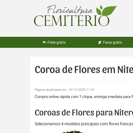
Pular
para
o
conteúdo
Frete grátis
Faixa grátis
Coroa de Flores em Nit
Página atualizada em: 15/12/2025 11:47
Compra online rápida com 1 clique, entrega imediata para N
Coroas de Flores para Niter
Selecionamos 4 modelos principais com flores fresc