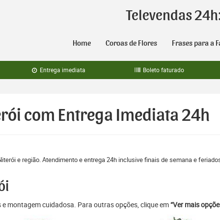
Televendas 24h
Home
Coroas de Flores
Frases para a F
Entrega imediata
Boleto faturado
erói com Entrega Imediata 24h
iterói e região. Atendimento e entrega 24h inclusive finais de semana e feriado
ói
as e montagem cuidadosa. Para outras opções, clique em
“Ver mais opçõe