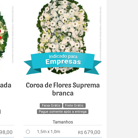
cada
Coroa de Flores Suprema
branca
Faixa Grátis
Frete Grátis
Pague somente após a entrega
Tamanhos
98,00
1,5m x 1,0m
679,00
R$