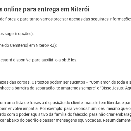
 online para entrega em Niterói
e flores, e para tanto vamos precisar apenas das seguintes informaçõe
os sugerir opções);
e do Cemitério] em Niterói/RJ);
tará disponível para auxiliá-lo a obtê-los.
 faixas das coroas. Os textos podem ser sucintos – “Com amor, de toda a 
ece a barreira da separação, te amaremos sempre” e “Disse Jesus: ‘Aque
 uma lista de frases à disposição do cliente, mas ele tem liberdade para
mbém envolve empatia. Por exemplo: para velórios humildes, mesmo que o
 com o poder aquisitivo da família do falecido, para não criar embaraço
car abaixo do padrão e passar mensagens equivocadas. Resumidamente